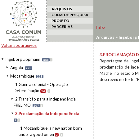
ARQUIVOS
GUIAS DE PESQUISA
PROJETO
PARCERIAS
Info
Arquivos
>
Ingeborg 
Voltar aos arquivos
3.PROCLAMAÇÃO D
Ingeborg Lippmann
448
I
Reportagem de Ingeb
proclamação de ind
Angola
225
Machel, no estádio M
Moçambique
223
descreveu no texto "
1.Guerra colonial - Operação
Determinação
14
I
2.Transição para a independência -
FRELIMO
207
I
3.Proclamação da Independência
2
I
1.Mozambique: a new nation born
under a good omen
2
I