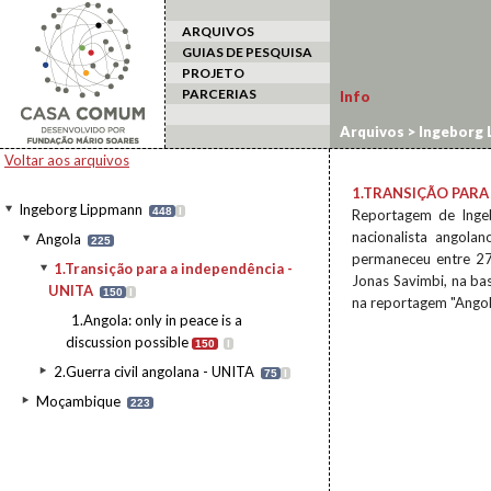
ARQUIVOS
GUIAS DE PESQUISA
PROJETO
PARCERIAS
Info
Arquivos
>
Ingeborg 
Voltar aos arquivos
1.TRANSIÇÃO PARA 
Ingeborg Lippmann
448
I
Reportagem de Inge
nacionalista angola
Angola
225
permaneceu entre 27
1.Transição para a independência -
Jonas Savimbi, na bas
UNITA
150
I
na reportagem "Angola 
1.Angola: only in peace is a
discussion possible
150
I
2.Guerra civil angolana - UNITA
75
I
Moçambique
223