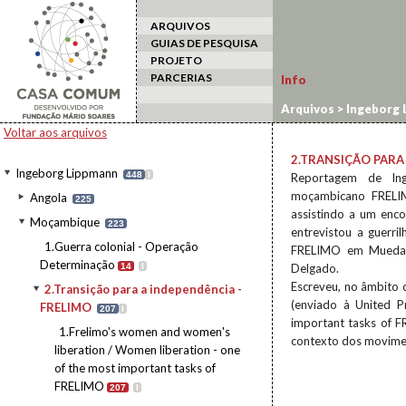
ARQUIVOS
GUIAS DE PESQUISA
PROJETO
PARCERIAS
Info
Arquivos
>
Ingeborg 
Voltar aos arquivos
2.TRANSIÇÃO PARA 
Ingeborg Lippmann
448
I
Reportagem de In
moçambicano FRELIM
Angola
225
assistindo a um enc
Moçambique
223
entrevistou a guerr
1.Guerra colonial - Operação
FRELIMO em Mueda e
Determinação
14
I
Delgado.
Escreveu, no âmbito 
2.Transição para a independência -
(enviado à United P
FRELIMO
207
I
important tasks of F
1.Frelimo's women and women's
contexto dos movimen
liberation / Women liberation - one
of the most important tasks of
FRELIMO
207
I