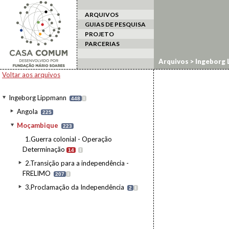
ARQUIVOS
GUIAS DE PESQUISA
PROJETO
PARCERIAS
Arquivos
>
Ingeborg 
Voltar aos arquivos
Ingeborg Lippmann
448
I
Angola
225
Moçambique
223
1.Guerra colonial - Operação
Determinação
14
I
2.Transição para a independência -
FRELIMO
207
I
3.Proclamação da Independência
2
I