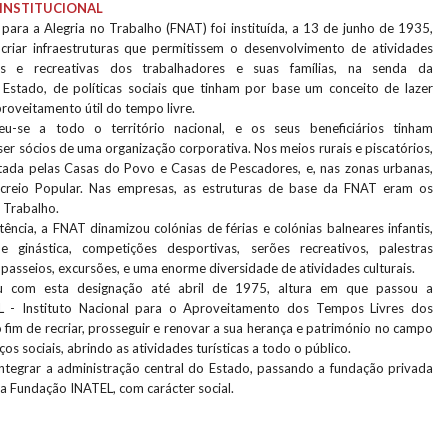
INSTITUCIONAL
para a Alegria no Trabalho (FNAT) foi instituída, a 13 de junho de 1935,
criar infraestruturas que permitissem o desenvolvimento de atividades
ivas e recreativas dos trabalhadores e suas famílias, na senda da
Estado, de políticas sociais que tinham por base um conceito de lazer
roveitamento útil do tempo livre.
u-se a todo o território nacional, e os seus beneficiários tinham
er sócios de uma organização corporativa. Nos meios rurais e piscatórios,
tada pelas Casas do Povo e Casas de Pescadores, e, nas zonas urbanas,
creio Popular. Nas empresas, as estruturas de base da FNAT eram os
 Trabalho.
ência, a FNAT dinamizou colónias de férias e colónias balneares infantis,
e ginástica, competições desportivas, serões recreativos, palestras
, passeios, excursões, e uma enorme diversidade de atividades culturais.
 com esta designação até abril de 1975, altura em que passou a
 - Instituto Nacional para o Aproveitamento dos Tempos Livres dos
fim de recriar, prosseguir e renovar a sua herança e património no campo
os sociais, abrindo as atividades turísticas a todo o público.
tegrar a administração central do Estado, passando a fundação privada
– a Fundação INATEL, com carácter social.