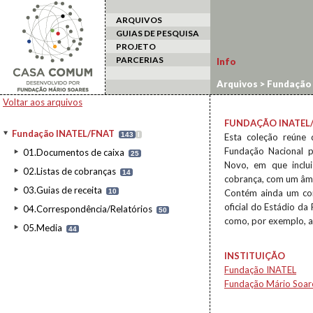
ARQUIVOS
GUIAS DE PESQUISA
PROJETO
PARCERIAS
Info
Arquivos
>
Fundação
Voltar aos arquivos
FUNDAÇÃO INATEL
Fundação INATEL/FNAT
143
I
Esta coleção reúne 
Fundação Nacional p
01.Documentos de caixa
25
Novo, em que inclui
02.Listas de cobranças
14
cobrança, com um âmb
03.Guias de receita
10
Contém ainda um con
oficial do Estádio d
04.Correspondência/Relatórios
50
como, por exemplo, as
05.Media
44
INSTITUIÇÃO
Fundação INATEL
Fundação Mário Soar