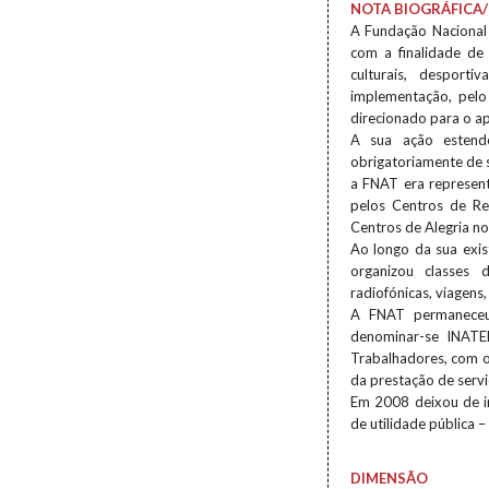
NOTA BIOGRÁFICA/
A Fundação Nacional 
com a finalidade de 
culturais, desport
implementação, pelo 
direcionado para o ap
A sua ação estende
obrigatoriamente de s
a FNAT era represen
pelos Centros de Re
Centros de Alegria no
Ao longo da sua exist
organizou classes d
radiofónicas, viagens
A FNAT permaneceu
denominar-se INATEL
Trabalhadores, com o 
da prestação de serviç
Em 2008 deixou de in
de utilidade pública 
DIMENSÃO