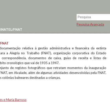
Pesquisa Avançada
 INATEL/FNAT
/FNAT
documentação relativa à gestão administrativa e financeira da extinta
ara a Alegria no Trabalho (FNAT), organização corporativa do Estado
 correspondência, documentos de caixa, guias de receita e listas de
ito cronológico que vai de 1935 a 1947.
junto de registos fotográficos que retratam momentos da inauguração
a FNAT, em Alvalade, além de algumas atividades desenvolvidas pela FNAT,
 colónias balneares destinadas a crianças.
es e Maria Barroso