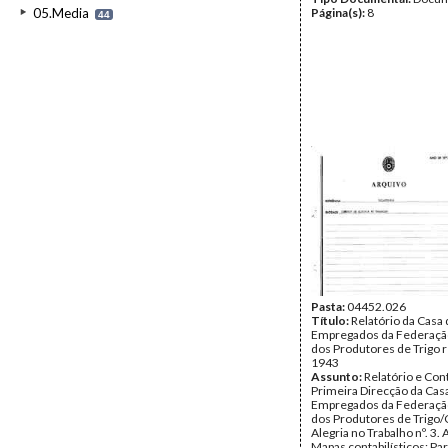
05.Media
Página(s):
8
44
Pasta:
04452.026
Título:
Relatório da Casa
Empregados da Federaçã
dos Produtores de Trigo r
1943
Assunto:
Relatório e Con
Primeira Direcção da Cas
Empregados da Federaçã
dos Produtores de Trigo/
Alegria no Trabalho nº. 3.
Mapas contabilísticos; Pa