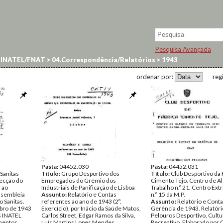
Pesquisa Avançada
 INATEL/FNAT
>
04.Correspondência/Relatórios
>
1943
ordenar por:
reg
Pasta:
04452.030
Pasta:
04452.031
Sanitas
Título:
Grupo Desportivo dos
Título:
Club Desportivo da 
recção do
Empregados do Grémio dos
Cimento Tejo. Centro de Al
 ao
Industriais de Panificação de Lisboa
Trabalho n.º 21. Centro Ext
ssembleia
Assunto:
Relatório e Contas
n.º 15 da M.P.
 Sanitas.
referentes ao ano de 1943 (2º.
Assunto:
Relatório e Conta
bro de 1943
Exercício), por Inácio da Saúde Matos,
Gerência de 1943. Relatóri
s INATEL
Carlos Street, Edgar Ramos da Silva,
Pelouros Desportivo, Cultu
entos
Luís Martins Lopes Mendes,
Recreativo. Elaborado por 