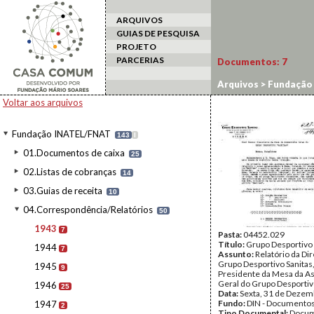
ARQUIVOS
GUIAS DE PESQUISA
PROJETO
PARCERIAS
Documentos:
7
Arquivos
>
Fundação
Voltar aos arquivos
Fundação INATEL/FNAT
143
I
01.Documentos de caixa
25
02.Listas de cobranças
14
03.Guias de receita
10
04.Correspondência/Relatórios
50
1943
7
Pasta:
04452.029
Título:
Grupo Desportivo 
1944
7
Assunto:
Relatório da Di
Grupo Desportivo Sanitas,
1945
9
Presidente da Mesa da A
Geral do Grupo Desportivo
1946
25
Data:
Sexta, 31 de Dezem
Fundo:
DIN - Documento
1947
2
Tipo Documental:
Docum