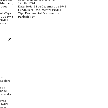
o Machado,
17.JAN.1944.
rques
Data:
Sexta, 31 de Dezembro de 1943
Fundo:
DIN - Documentos INATEL
nto Tejo).
Tipo Documental:
Documentos
ro de 1943
Página(s):
19
INATEL
ntos
dos
Nacional
s da
 12 de
recer do
 1944
INATEL
ntos