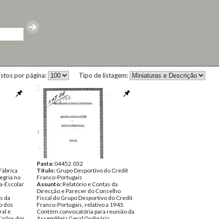
istos por página:
Tipo de listagem:
Pasta:
04452.032
Fábrica
Título:
Grupo Desportivo do Credit
egria no
Franco-Portugais
ra-Escolar
Assunto:
Relatório e Contas da
Direcção e Parecer do Conselho
s da
Fiscal do Grupo Desportivo do Credit
o dos
Franco-Portugais, relativo a 1943.
ral e
Contém convocatória para reunião da
Carlos dos
Assembleia Geral Ordinária,