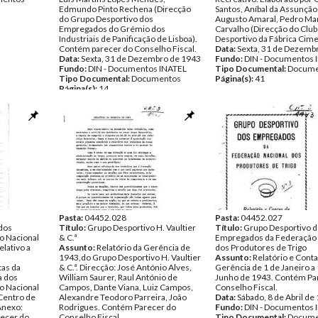
Edmundo Pinto Rechena (Direcção
Santos, Aníbal da Assunçã
do Grupo Desportivo dos
Augusto Amaral, Pedro Ma
Empregados do Grémio dos
Carvalho (Direcção do Club
Industriais de Panificação de Lisboa).
Desportivo da Fábrica Cime
Contém parecer do Conselho Fiscal.
Data:
Sexta, 31 de Dezemb
Data:
Sexta, 31 de Dezembro de 1943
Fundo:
DIN - Documentos 
Fundo:
DIN - Documentos INATEL
Tipo Documental:
Docume
Tipo Documental:
Documentos
Página(s):
41
Página(s):
14
Pasta:
04452.028
Pasta:
04452.027
 dos
Título:
Grupo Desportivo H. Vaultier
Título:
Grupo Desportivo 
o Nacional
& C.ª
Empregados da Federação 
elativo a
Assunto:
Relatório da Gerência de
dos Produtores de Trigo
1943,do Grupo Desportivo H. Vaultier
Assunto:
Relatório e Conta
tas da
& C.ª. Direcção: José António Alves,
Gerência de 1 de Janeiro a
a dos
William Saurer, Raul António de
Junho de 1943. Contém Pa
o Nacional
Campos, Dante Viana, Luiz Campos,
Conselho Fiscal.
Centro de
Alexandre Teodoro Parreira, João
Data:
Sábado, 8 de Abril de
 Anexo:
Rodrigues. Contém Parecer do
Fundo:
DIN - Documentos 
recer do
Conselho Fiscal.
Tipo Documental:
Docume