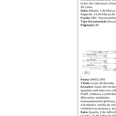
Listas de Cobranças e D
de Caixa.
Data:
Sábado, 1 de Março 
Segunda, 31 de Março de
Fundo:
DIN - Documento
Tipo Documental:
Docum
Página(s):
49
Pasta:
04452.093
Título:
Guias de Receita
Assunto:
Guias de receit
quantias entradas nos co
FNAT, relativas a contrib
diferentes entidades,
nomeadamente grémios, 
e institutos, venda de sen
refeitório económico, etc
Data:
Quarta, 2 de Julho 
Quinta, 31 de Julho de 1