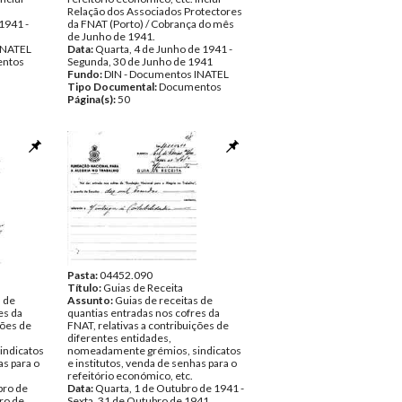
Relação dos Associados Protectores
1941 -
da FNAT (Porto) / Cobrança do mês
de Junho de 1941.
INATEL
Data:
Quarta, 4 de Junho de 1941 -
ntos
Segunda, 30 de Junho de 1941
Fundo:
DIN - Documentos INATEL
Tipo Documental:
Documentos
Página(s):
50
Pasta:
04452.090
Título:
Guias de Receita
s de
Assunto:
Guias de receitas de
es da
quantias entradas nos cofres da
ções de
FNAT, relativas a contribuições de
diferentes entidades,
indicatos
nomeadamente grémios, sindicatos
as para o
e institutos, venda de senhas para o
refeitório económico, etc.
bro de
Data:
Quarta, 1 de Outubro de 1941 -
ro de
Sexta, 31 de Outubro de 1941