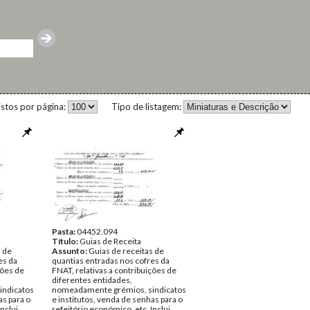
istos por página:
Tipo de listagem:
Pasta:
04452.094
Título:
Guias de Receita
s de
Assunto:
Guias de receitas de
es da
quantias entradas nos cofres da
ções de
FNAT, relativas a contribuições de
diferentes entidades,
indicatos
nomeadamente grémios, sindicatos
as para o
e institutos, venda de senhas para o
Inclui
refeitório económico, etc. Inclui