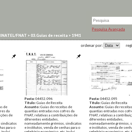
Pesquisa Avançada
 INATEL/FNAT
>
03.Guias de receita
>
1941
ordenar por:
reg
Pasta:
04452.096
Pasta:
04452.095
Título:
Guias de Receita
Título:
Guias de Receita
as de
Assunto:
Guias de receitas de
Assunto:
Guias de receita
fres da
quantias entradas nos cofres da
quantias entradas nos cofr
uições de
FNAT, relativas a contribuições de
FNAT, relativas a contribui
diferentes entidades,
diferentes entidades,
sindicatos
nomeadamente grémios, sindicatos
nomeadamente grémios, s
has para o
e institutos, venda de senhas para o
e institutos, venda de senh
 Inclui
refeitório económico, etc. Inclui
refeitório económico, etc. 