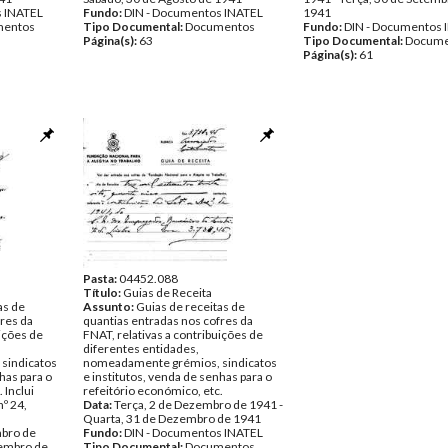
s INATEL
Fundo:
DIN - Documentos INATEL
1941
entos
Tipo Documental:
Documentos
Fundo:
DIN - Documentos 
Página(s):
63
Tipo Documental:
Docume
Página(s):
61
Pasta:
04452.088
Título:
Guias de Receita
as de
Assunto:
Guias de receitas de
fres da
quantias entradas nos cofres da
uições de
FNAT, relativas a contribuições de
diferentes entidades,
sindicatos
nomeadamente grémios, sindicatos
has para o
e institutos, venda de senhas para o
 Inclui
refeitório económico, etc.
º 24,
Data:
Terça, 2 de Dezembro de 1941 -
Quarta, 31 de Dezembro de 1941
mbro de
Fundo:
DIN - Documentos INATEL
vembro de
Tipo Documental:
Documentos