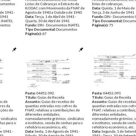
ocumentos
Listas de Cobranças e Extracto da
listas de cobranças.
KODAC com Movimento da FNAT de
Data:
Quinta, 1 de Maio de 
de 1941 -
Agosto de 1940 a Outubro de 1940.
Terça, 3 de Junho de 1941
 1941
Data:
Terça, 1 de Abril de 1941 -
Fundo:
DIN - Documentos 
s INATEL
Quarta, 30 de Abril de 1941
Tipo Documental:
Docume
entos
Fundo:
DIN - Documentos INATEL
Página(s):
75
Tipo Documental:
Documentos
Página(s):
67
Pasta:
04452.092
Pasta:
04452.091
Título:
Guias de Receita
Título:
Guias de Receita
as de
Assunto:
Guias de receitas de
Assunto:
Guias de receita
fres da
quantias entradas nos cofres da
quantias entradas nos cofr
uições de
FNAT, relativas a contribuições de
FNAT, relativas a contribui
diferentes entidades,
diferentes entidades,
sindicatos
nomeadamente grémios, sindicatos
nomeadamente grémios, s
has para o
e institutos, venda de senhas para o
e institutos, venda de senh
.
refeitório económico, etc.
refeitório económico, etc.
de 1941 -
Data:
Sexta, 1 de Agosto de 1941 -
Data:
Segunda, 1 de Setem
941
Sábado, 30 de Agosto de 1941
1941 - Terça, 30 de Setemb