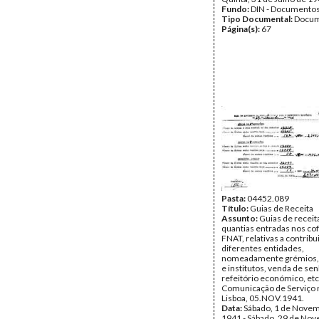
Fundo:
DIN - Documento
Tipo Documental:
Docum
Página(s):
67
Pasta:
04452.089
Título:
Guias de Receita
Assunto:
Guias de receit
quantias entradas nos co
FNAT, relativas a contrib
diferentes entidades,
nomeadamente grémios, 
e institutos, venda de sen
refeitório económico, etc.
Comunicação de Serviço n
Lisboa, 05.NOV.1941.
Data:
Sábado, 1 de Nove
1941 - Sábado, 29 de No