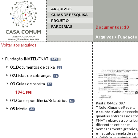
ARQUIVOS
GUIAS DE PESQUISA
PROJETO
PARCERIAS
Documentos:
10
Arquivos
>
Fundação
Voltar aos arquivos
Fundação INATEL/FNAT
143
I
01.Documentos de caixa
25
02.Listas de cobranças
14
03.Guias de receita
10
1941
10
04.Correspondência/Relatórios
50
Pasta:
04452.097
Título:
Guias de Receita
05.Media
44
Assunto:
Guias de receit
quantias entradas nos co
FNAT, relativas a contrib
diferentes entidades,
nomeadamente grémios, 
e institutos, venda de sen
refeitório económico, etc.