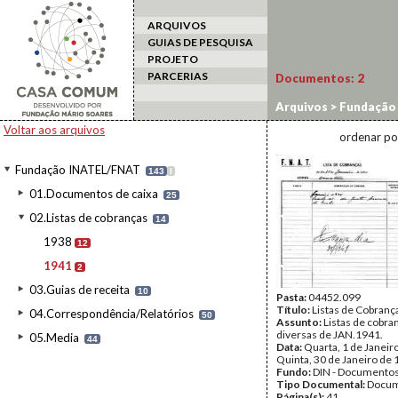
ARQUIVOS
GUIAS DE PESQUISA
PROJETO
PARCERIAS
Documentos:
2
Arquivos
>
Fundação
Voltar aos arquivos
ordenar po
Fundação INATEL/FNAT
143
I
01.Documentos de caixa
25
02.Listas de cobranças
14
1938
12
1941
2
03.Guias de receita
10
Pasta:
04452.099
Título:
Listas de Cobranç
04.Correspondência/Relatórios
50
Assunto:
Listas de cobra
diversas de JAN.1941.
05.Media
44
Data:
Quarta, 1 de Janeir
Quinta, 30 de Janeiro de
Fundo:
DIN - Documento
Tipo Documental:
Docum
Página(s):
41