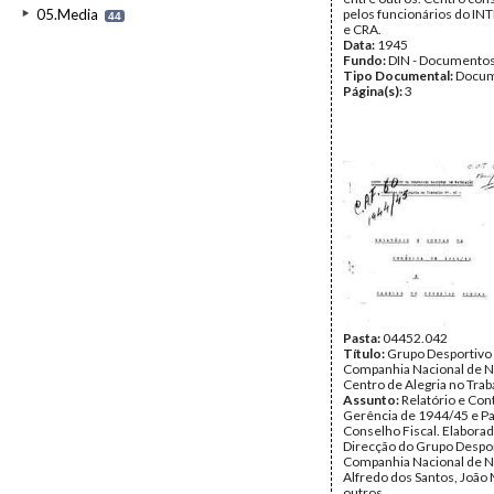
05.Media
pelos funcionários do INT
44
e CRA.
Data:
1945
Fundo:
DIN - Documento
Tipo Documental:
Docum
Página(s):
3
Pasta:
04452.042
Título:
Grupo Desportivo
Companhia Nacional de N
Centro de Alegria no Traba
Assunto:
Relatório e Con
Gerência de 1944/45 e P
Conselho Fiscal. Elaborad
Direcção do Grupo Despor
Companhia Nacional de N
Alfredo dos Santos, João
outros.