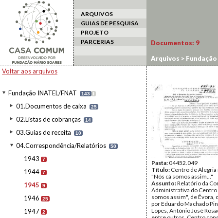
ARQUIVOS
GUIAS DE PESQUISA
PROJETO
PARCERIAS
Documentos:
9
Arquivos
>
Fundação
Voltar aos arquivos
Fundação INATEL/FNAT
143
I
01.Documentos de caixa
25
02.Listas de cobranças
14
03.Guias de receita
10
04.Correspondência/Relatórios
50
1943
7
Pasta:
04452.049
Título:
Centro de Alegria
1944
7
"Nós cá somos assim..."
Assunto:
Relatório da C
1945
9
Administrativa do Centro
somos assim", de Évora, 
1946
25
por Eduardo Machado Pin
Lopes, António José Rosad
1947
2
entre outros. Centro cons