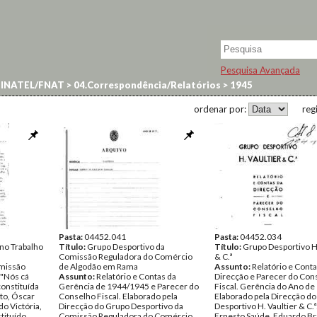
Pesquisa Avançada
 INATEL/FNAT
>
04.Correspondência/Relatórios
>
1945
ordenar por:
reg
Pasta:
04452.041
Pasta:
04452.034
 no Trabalho
Título:
Grupo Desportivo da
Título:
Grupo Desportivo H.
Comissão Reguladora do Comércio
& C.ª
omissão
de Algodão em Rama
Assunto:
Relatório e Conta
 "Nós cá
Assunto:
Relatório e Contas da
Direcção e Parecer do Con
constituída
Gerência de 1944/1945 e Parecer do
Fiscal. Gerência do Ano de
to, Óscar
Conselho Fiscal. Elaborado pela
Elaborado pela Direcção d
o Victória,
Direcção do Grupo Desportivo da
Desportivo H. Vaultier & C.ª:
tituído
Comissão Reguladora do Comércio
Ernesto Saúde, Eduardo Br