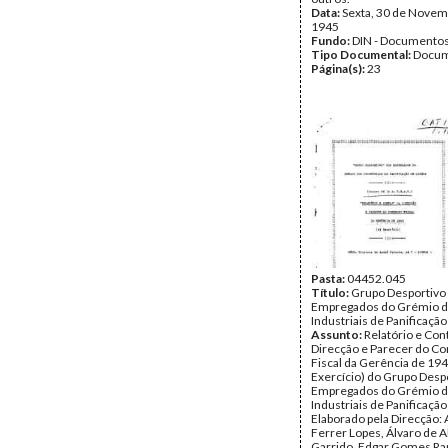
Data:
Sexta, 30 de Novem
1945
Fundo:
DIN - Documento
Tipo Documental:
Docum
Página(s):
23
Pasta:
04452.045
Título:
Grupo Desportivo
Empregados do Grémio 
Industriais de Panificação
Assunto:
Relatório e Con
Direcção e Parecer do C
Fiscal da Gerência de 1945
Exercício) do Grupo Desp
Empregados do Grémio 
Industriais de Panificação
Elaborado pela Direcção:
Ferrer Lopes, Álvaro de 
Garrido, Edgar Gomes R