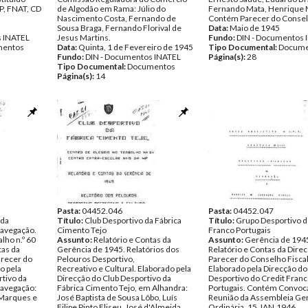
P, FNAT, CD
de Algodão em Rama: Júlio do
Fernando Mata, Henrique 
Nascimento Costa, Fernando de
Contém Parecer do Conselh
Sousa Braga, Fernando Florival de
Data:
Maio de 1945
s INATEL
Jesus Martins.
Fundo:
DIN - Documentos 
entos
Data:
Quinta, 1 de Fevereiro de 1945
Tipo Documental:
Docume
Fundo:
DIN - Documentos INATEL
Página(s):
28
Tipo Documental:
Documentos
Página(s):
14
Pasta:
04452.046
Pasta:
04452.047
 da
Título:
Club Desportivo da Fábrica
Título:
Grupo Desportivo d
avegação.
Cimento Tejo
Franco Portugais
lho n.º 60
Assunto:
Relatório e Contas da
Assunto:
Gerência de 194
tas da
Gerência de 1945. Relatórios dos
Relatório e Contas da Dire
arecer do
Pelouros Desportivo,
Parecer do Conselho Fiscal
o pela
Recreativo e Cultural. Elaborado pela
Elaborado pela Direcção d
tivo da
Direcção do Club Desportivo da
Desportivo do Credit Fran
avegação:
Fábrica Cimento Tejo, em Alhandra:
Portugais. Contém Convoca
 Marques e
José Baptista de Sousa Lôbo, Luís
Reunião da Assembleia Ger
Filipe Pinto Eliseu, José d'Almeida
Ordinária, 15.JAN.1946.