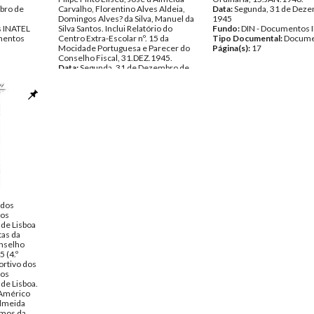
bro de
Carvalho, Florentino Alves Aldeia,
Data:
Segunda, 31 de Deze
Domingos Alves? da Silva, Manuel da
1945
s INATEL
Silva Santos. Inclui Relatório do
Fundo:
DIN - Documentos 
entos
Centro Extra-Escolar nº. 15 da
Tipo Documental:
Docume
Mocidade Portuguesa e Parecer do
Página(s):
17
Conselho Fiscal, 31.DEZ.1945.
Data:
Segunda, 31 de Dezembro de
1945
Fundo:
DIN - Documentos INATEL
Tipo Documental:
Documentos
Página(s):
74
 dos
dos
 de Lisboa
tas da
onselho
 (4.º
ortivo dos
dos
 de Lisboa.
 Américo
Almeida
amos da