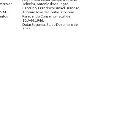
mbro de
Teixeira, António d'Assunção
Carvalho, Francisco Ismael Brandão,
INATEL
António José de Freitas. Contém
ntos
Parecer do Conselho fiscal, de
10.JAN.1946.
Data:
Segunda, 31 de Dezembro de
1945
Fundo:
DIN - Documentos INATEL
Tipo Documental:
Documentos
Página(s):
16