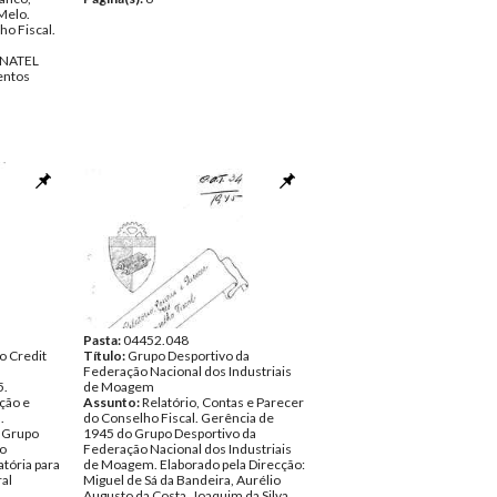
Melo.
o Fiscal.
INATEL
ntos
Pasta:
04452.048
o Credit
Título:
Grupo Desportivo da
Federação Nacional dos Industriais
5.
de Moagem
cção e
Assunto:
Relatório, Contas e Parecer
.
do Conselho Fiscal. Gerência de
o Grupo
1945 do Grupo Desportivo da
co
Federação Nacional dos Industriais
tória para
de Moagem. Elaborado pela Direcção:
al
Miguel de Sá da Bandeira, Aurélio
Augusto da Costa, Joaquim da Silva