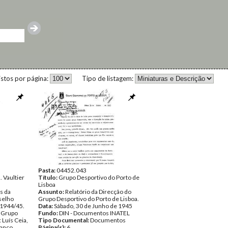
istos por página:
Tipo de listagem:
Pasta:
04452.043
 Vaultier
Título:
Grupo Desportivo do Porto de
Lisboa
s da
Assunto:
Relatório da Direcção do
selho
Grupo Desportivo do Porto de Lisboa.
 1944/45.
Data:
Sábado, 30 de Junho de 1945
o Grupo
Fundo:
DIN - Documentos INATEL
 Luís Ceia,
Tipo Documental:
Documentos
anco,
Página(s):
6