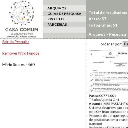
ARQUIVOS
Total de resultados:
GUIAS DE PESQUISA
Actas: 57
PROJETO
PARCERIAS
Fotografias: 51
Arquivos
> Pesquisa
Sair da Pesquisa
ordenar por:
Remover filtro Fundos
Mário Soares - 460
Pasta:
00774.001
Título:
Agenda C.M.
Assunto:
VER PASTA N.º 
Sistema de aprovação de
pelo CM (não consta o an
Proposta de Lei que regul
de gestão nas empresas (
o anexo)
Projecto de Decreto-Lei 