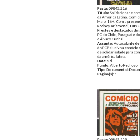
Pasta:
09845.216
Título:
Solidariedade co
da América Latina. Comíci
Maio. 16H. Com a presen
Rodney Arismendi, Luís C
Prestes e destacados dir
PC do Chile, Paraguai e do
e Álvaro Cunhal
Assunto:
Autocolante de
do PCP alusivo a comício 
de solidariedade para co
da américa latina.
Data:
s.d.
Fundo:
Alberto Pedroso
Tipo Documental:
Docum
Página(s):
1
Pasta:
09845.229