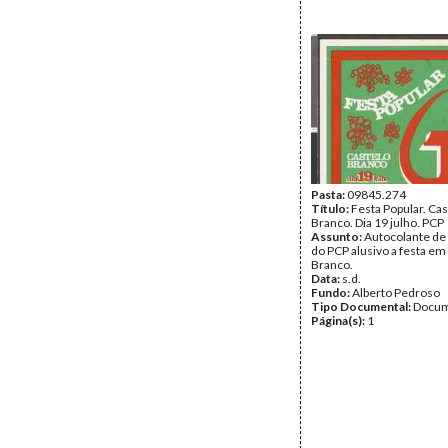
Pasta:
09845.274
Título:
Festa Popular. Cas
Branco. Dia 19 julho. PCP
Assunto:
Autocolante de
do PCP alusivo a festa em
Branco.
Data:
s.d.
Fundo:
Alberto Pedroso
Tipo Documental:
Docum
Página(s):
1