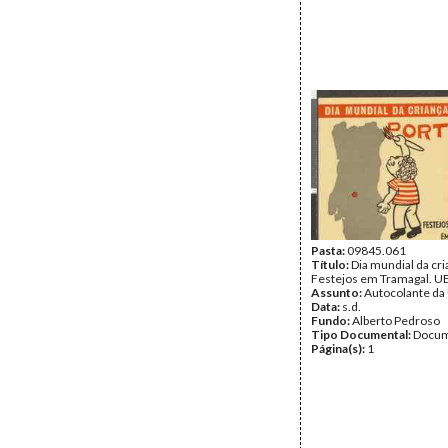
Pasta:
09845.061
Título:
Dia mundial da cri
Festejos em Tramagal. U
Assunto:
Autocolante da
Data:
s.d.
Fundo:
Alberto Pedroso
Tipo Documental:
Docum
Página(s):
1