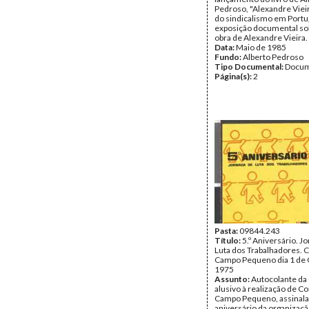
Pedroso, "Alexandre Vieir
do sindicalismo em Portug
exposição documental sob
obra de Alexandre Vieira.
Data:
Maio de 1985
Fundo:
Alberto Pedroso
Tipo Documental:
Docum
Página(s):
2
Pasta:
09844.243
Título:
5.º Aniversário. J
Luta dos Trabalhadores. 
Campo Pequeno dia 1 de 
1975
Assunto:
Autocolante da
alusivo à realização de C
Campo Pequeno, assinalan
aniversário da organizaçã