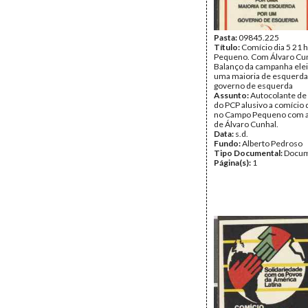
Pasta:
09845.225
Título:
Comício dia 5 21 
Pequeno. Com Álvaro Cun
Balanço da campanha eleit
uma maioria de esquerda
governo de esquerda
Assunto:
Autocolante de
do PCP alusivo a comício 
no Campo Pequeno com a
de Álvaro Cunhal.
Data:
s.d.
Fundo:
Alberto Pedroso
Tipo Documental:
Docum
Página(s):
1