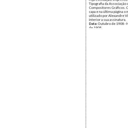
Tipografia da Associação 
Compositores Gráficos. 
capa e na última página 
utilizado por Alexandre Vi
interior a sua assinatura.
Data:
Outubro de 1908 -
de 1908
Fundo:
Alberto Pedroso
Tipo Documental:
Docum
Página(s):
8