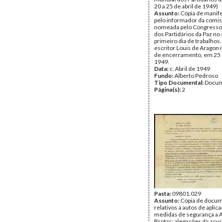
20 a 25 de abril de 1949)
Assunto:
Cópia de manife
pelo informador da comi
nomeada pelo Congresso
dos Partidários da Paz no
primeiro dia de trabalhos.
escritor Louis de Aragon 
de encerramento, em 25 d
1949.
Data:
c. Abril de 1949
Fundo:
Alberto Pedroso
Tipo Documental:
Docum
Página(s):
2
Pasta:
09801.029
Assunto:
Cópia de docu
relativos a autos de aplic
medidas de segurança a 
Brotas; alegações da acu