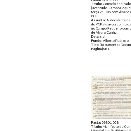
Título:
Comício dedicado
juventude. Campo Pequen
terça 21,30h com Álvaro 
PCP
Assunto:
Autocolante de
do PCP alusivo a comício 
no Campo Pequeno com a
de Álvaro Cunhal.
Data:
s.d.
Fundo:
Alberto Pedroso
Tipo Documental:
Docum
Página(s):
1
Pasta:
09801.058
Título:
Manifesto do Con
Mundial dos Partidários da