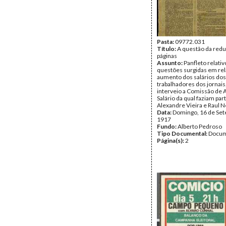
Pasta:
09772.031
Título:
A questão da red
páginas
Assunto:
Panfleto relativ
questões surgidas em rel
aumento dos salários dos
trabalhadores dos jornais,
interveio a Comissão de
Salário da qual faziam par
Alexandre Vieira e Raul N
Data:
Domingo, 16 de Se
1917
Fundo:
Alberto Pedroso
Tipo Documental:
Docum
Página(s):
2