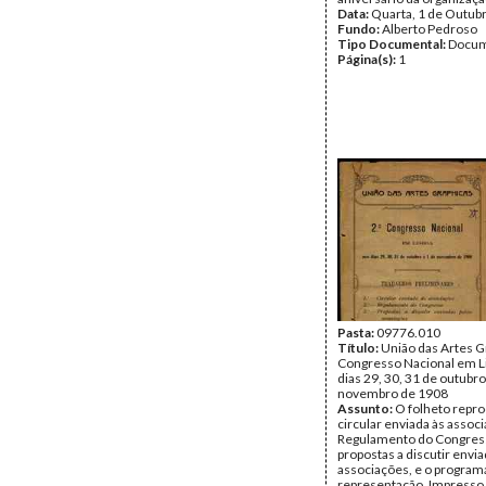
Data:
Quarta, 1 de Outub
Fundo:
Alberto Pedroso
Tipo Documental:
Docum
Página(s):
1
Pasta:
09776.010
Título:
União das Artes Gr
Congresso Nacional em L
dias 29, 30, 31 de outubro
novembro de 1908
Assunto:
O folheto repro
circular enviada às associ
Regulamento do Congress
propostas a discutir envia
associações, e o program
representação. Impresso 