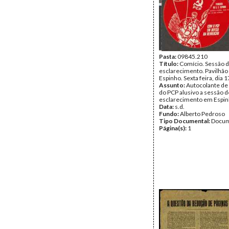
Pasta:
09845.210
Título:
Comício. Sessão 
esclarecimento. Pavilhão 
Espinho. Sexta feira, dia 1
Assunto:
Autocolante de
do PCP alusivo a sessão d
esclarecimento em Espin
Data:
s.d.
Fundo:
Alberto Pedroso
Tipo Documental:
Docum
Página(s):
1