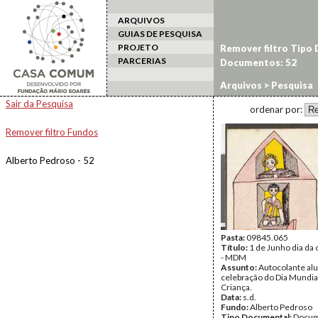
ARQUIVOS
GUIAS DE PESQUISA
PROJETO
Remover filtro Tipo
PARCERIAS
Documentos: 52
Arquivos
> Pesquisa
Sair da Pesquisa
ordenar por:
Remover filtro Fundos
Alberto Pedroso - 52
Pasta:
09845.065
Título:
1 de Junho dia da 
- MDM
Assunto:
Autocolante alu
celebração do Dia Mundia
Criança.
Data:
s.d.
Fundo:
Alberto Pedroso
Tipo Documental:
Docum