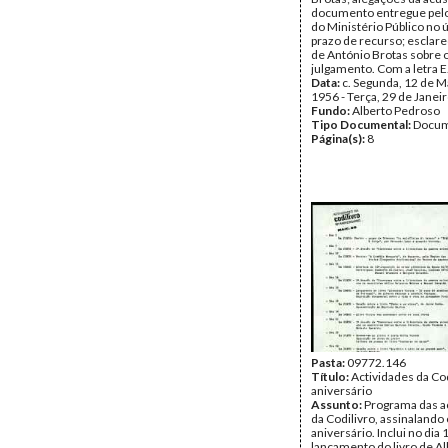
documento entregue pel
do Ministério Público no ú
prazo de recurso; esclar
de António Brotas sobre 
julgamento. Com a letra E
Data:
c. Segunda, 12 de M
1956 - Terça, 29 de Janei
Fundo:
Alberto Pedroso
Tipo Documental:
Docum
Página(s):
8
Pasta:
09772.146
Título:
Actividades da Cod
aniversário
Assunto:
Programa das a
da Codilivro, assinalando 
aniversário. Inclui no dia
lançamento do livro de Al