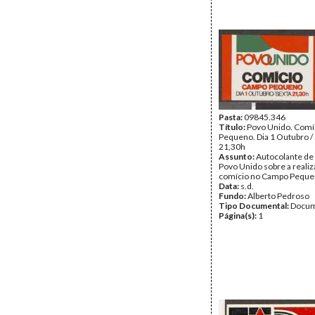
Pasta:
09845.346
Título:
Povo Unido. Com
Pequeno. Dia 1 Outubro /
21,30h
Assunto:
Autocolante de
Povo Unido sobre a reali
comício no Campo Pequ
Data:
s.d.
Fundo:
Alberto Pedroso
Tipo Documental:
Docum
Página(s):
1