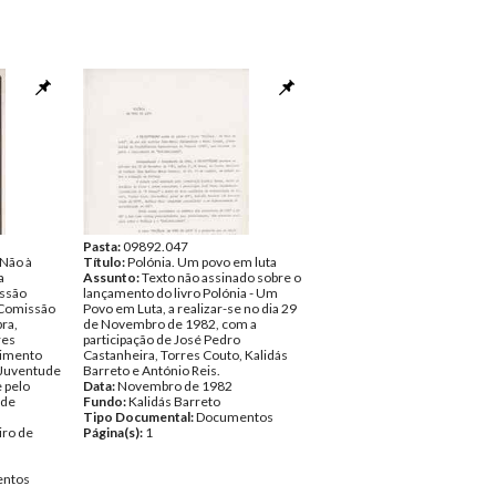
Pasta:
09892.047
 Não à
Título:
Polónia. Um povo em luta
a
Assunto:
Texto não assinado sobre o
issão
lançamento do livro Polónia - Um
, Comissão
Povo em Luta, a realizar-se no dia 29
ra,
de Novembro de 1982, com a
res
participação de José Pedro
vimento
Castanheira, Torres Couto, Kalidás
 Juventude
Barreto e António Reis.
e pelo
Data:
Novembro de 1982
 de
Fundo:
Kalidás Barreto
Tipo Documental:
Documentos
iro de
Página(s):
1
ntos