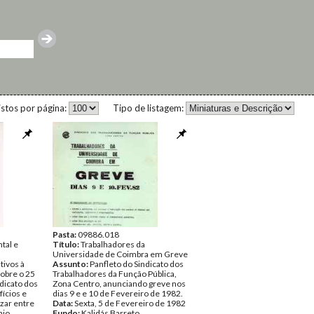
istos por página:
Tipo de listagem:
Pasta:
09886.018
tal e
Título:
Trabalhadores da
Universidade de Coimbra em Greve
tivos à
Assunto:
Panfleto do Sindicato dos
obre o 25
Trabalhadores da Função Pública,
ndicato dos
Zona Centro, anunciando greve nos
fícios e
dias 9 e e 10 de Fevereiro de 1982.
izar entre
Data:
Sexta, 5 de Fevereiro de 1982
aio.
Fundo:
Kalidás Barreto