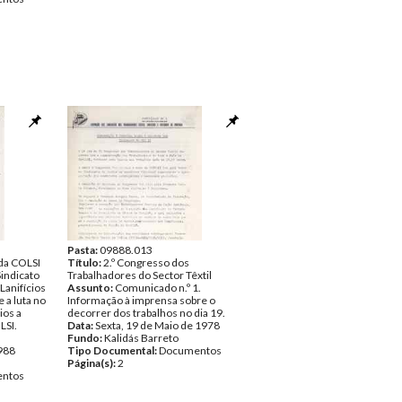
Pasta:
09888.013
da COLSI
Título:
2.º Congresso dos
indicato
Trabalhadores do Sector Têxtil
Lanifícios
Assunto:
Comunicado n.º 1.
 a luta no
Informação à imprensa sobre o
ios a
decorrer dos trabalhos no dia 19.
LSI.
Data:
Sexta, 19 de Maio de 1978
Fundo:
Kalidás Barreto
1988
Tipo Documental:
Documentos
Página(s):
2
ntos