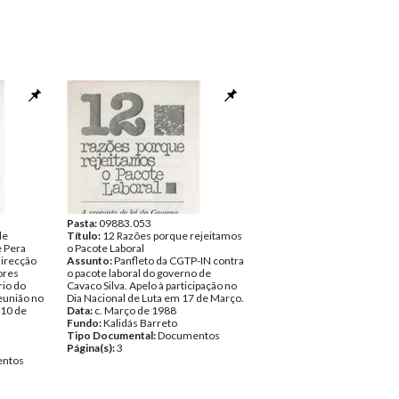
Pasta:
09883.053
de
Título:
12 Razões porque rejeitamos
e Pera
o Pacote Laboral
irecção
Assunto:
Panfleto da CGTP-IN contra
ores
o pacote laboral do governo de
rio do
Cavaco Silva. Apelo à participação no
eunião no
Dia Nacional de Luta em 17 de Março.
 10 de
Data:
c. Março de 1988
Fundo:
Kalidás Barreto
Tipo Documental:
Documentos
Página(s):
3
ntos