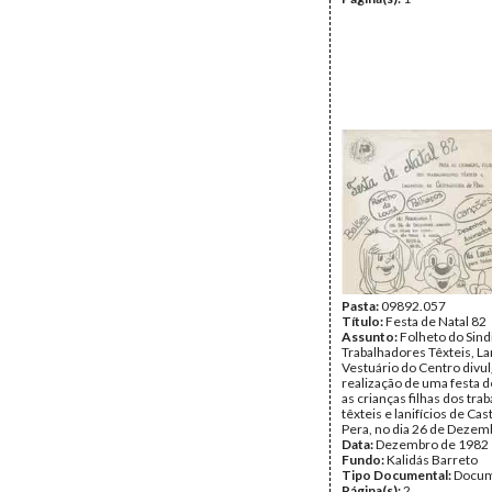
Pasta:
09892.057
Título:
Festa de Natal 82
Assunto:
Folheto do Sind
Trabalhadores Têxteis, Lan
Vestuário do Centro divu
realização de uma festa d
as crianças filhas dos tra
têxteis e lanifícios de Ca
Pera, no dia 26 de Dezem
Data:
Dezembro de 1982
Fundo:
Kalidás Barreto
Tipo Documental:
Docum
Página(s):
2