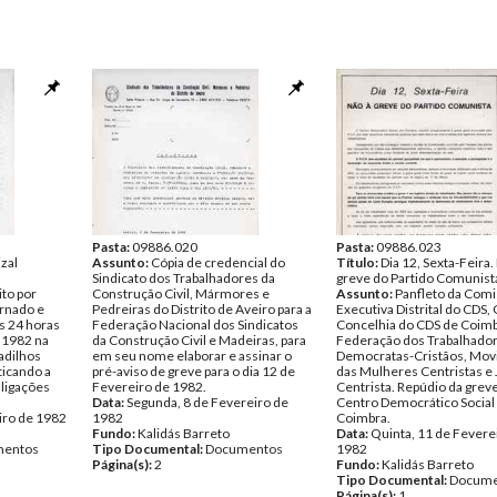
Pasta:
09886.020
Pasta:
09886.023
izal
Assunto:
Cópia de credencial do
Título:
Dia 12, Sexta-Feira.
Sindicato dos Trabalhadores da
greve do Partido Comunist
ito por
Construção Civil, Mármores e
Assunto:
Panfleto da Com
ernado e
Pedreiras do Distrito de Aveiro para a
Executiva Distrital do CDS
s 24 horas
Federação Nacional dos Sindicatos
Concelhia do CDS de Coimb
e 1982 na
da Construção Civil e Madeiras, para
Federação dos Trabalhado
adilhos
em seu nome elaborar e assinar o
Democratas-Cristãos, Mo
ticando a
pré-aviso de greve para o dia 12 de
das Mulheres Centristas e
ligações
Fevereiro de 1982.
Centrista. Repúdio da grev
Data:
Segunda, 8 de Fevereiro de
Centro Democrático Social
iro de 1982
1982
Coimbra.
Fundo:
Kalidás Barreto
Data:
Quinta, 11 de Fevere
entos
Tipo Documental:
Documentos
1982
Página(s):
2
Fundo:
Kalidás Barreto
Tipo Documental:
Docume
Página(s):
1