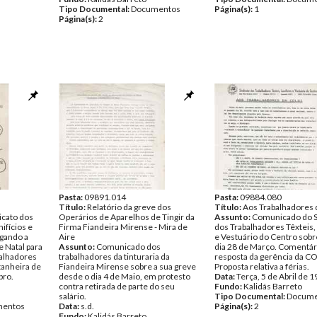
Tipo Documental:
Documentos
Página(s):
1
Página(s):
2
Pasta:
09891.014
Pasta:
09884.080
Título:
Relatório da greve dos
Título:
Aos Trabalhadores 
icato dos
Operários de Aparelhos de Tingir da
Assunto:
Comunicado do S
ifícios e
Firma Fiandeira Mirense - Mira de
dos Trabalhadores Têxteis, 
lgando a
Aire
e Vestuário do Centro sobre
e Natal para
Assunto:
Comunicado dos
dia 28 de Março. Comentár
balhadores
trabalhadores da tinturaria da
resposta da gerência da CO
stanheira de
Fiandeira Mirense sobre a sua greve
Proposta relativa a férias.
bro.
desde o dia 4 de Maio, em protesto
Data:
Terça, 5 de Abril de 
contra retirada de parte do seu
Fundo:
Kalidás Barreto
salário.
Tipo Documental:
Docume
entos
Data:
s.d.
Página(s):
2
Fundo:
Kalidás Barreto