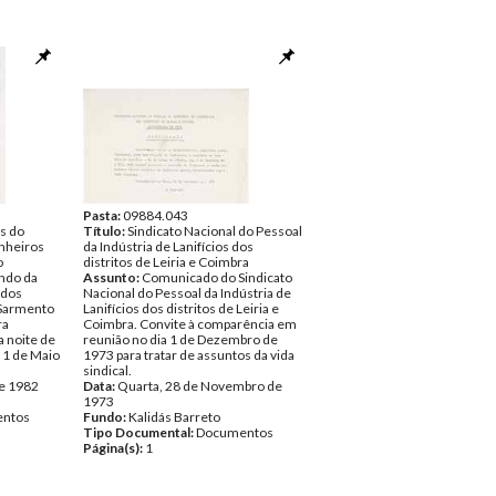
Pasta:
09884.043
s do
Título:
Sindicato Nacional do Pessoal
nheiros
da Indústria de Lanifícios dos
o
distritos de Leiria e Coimbra
ndo da
Assunto:
Comunicado do Sindicato
 dos
Nacional do Pessoal da Indústria de
 Sarmento
Lanifícios dos distritos de Leiria e
ra
Coimbra. Convite à comparência em
 noite de
reunião no dia 1 de Dezembro de
 1 de Maio
1973 para tratar de assuntos da vida
sindical.
de 1982
Data:
Quarta, 28 de Novembro de
1973
ntos
Fundo:
Kalidás Barreto
Tipo Documental:
Documentos
Página(s):
1