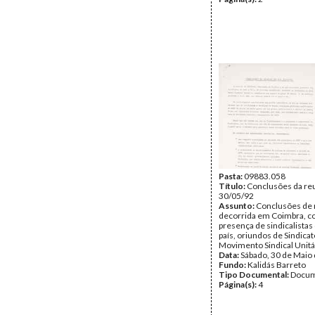
Pasta:
09883.058
Título:
Conclusões da reu
30/05/92
Assunto:
Conclusões de 
decorrida em Coimbra, c
presença de sindicalistas
país, oriundos de Sindica
Movimento Sindical Unitá
Data:
Sábado, 30 de Maio
Fundo:
Kalidás Barreto
Tipo Documental:
Docum
Página(s):
4