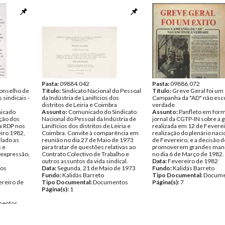
Pasta:
09884.042
Pasta:
09886.072
onselho de
Título:
Sindicato Nacional do Pessoal
Título:
Greve Geral foi um 
sindicais -
da Indústria de Lanifícios dos
Campanha da "AD" não esc
distritos de Leiria e Coimbra
verdade
nicado
Assunto:
Comunicado do Sindicato
Assunto:
Panfleto em for
cção dos
Nacional do Pessoal da Indústria de
jornal da CGTP-IN sobre a g
a RDP nos
Lanifícios dos distritos de Leiria e
realizada em 12 de Feverei
eiro 1982,
Coimbra. Convite à comparência em
realização do plenário nac
lado as
reunião no dia 27 de Maio de 1973
de Fevereiro, e a decisão d
 e
para tratar de questões relativas ao
promoverem grandes mani
 expressão,
Contrato Colectivo de Trabalho e
no dia 6 de Março de 1982.
outros assuntos da vida sindical.
Data:
Fevereiro de 1982
nos
Data:
Segunda, 21 de Maio de 1973
Fundo:
Kalidás Barreto
Fundo:
Kalidás Barreto
Tipo Documental:
Docume
ereiro de
Tipo Documental:
Documentos
Página(s):
7
Página(s):
1
entos