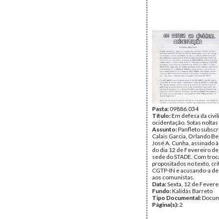
Pasta:
09886.034
Título:
Em defesa da civil
ocidentação. Sotas noltas
Assunto:
Panfleto subscr
Calais Garcia, Orlando B
José A. Cunha, assinado à
do dia 12 de Fevereiro d
sede do STADE. Com troc
propositados no texto, cri
CGTP-IN e acusando-a de 
aos comunistas.
Data:
Sexta, 12 de Fevere
Fundo:
Kalidás Barreto
Tipo Documental:
Docum
Página(s):
2