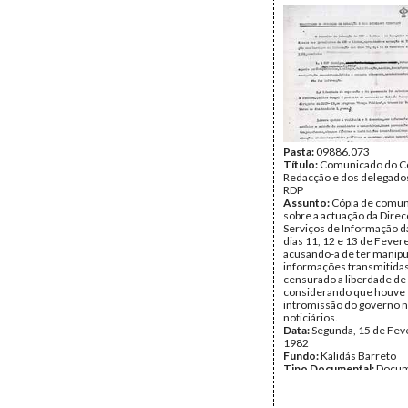
Pasta:
09886.073
Título:
Comunicado do C
Redacção e dos delegados 
RDP
Assunto:
Cópia de comu
sobre a actuação da Dire
Serviços de Informação d
dias 11, 12 e 13 de Fever
acusando-a de ter manipu
informações transmitidas
censurado a liberdade de
considerando que houve
intromissão do governo 
noticiários.
Data:
Segunda, 15 de Fev
1982
Fundo:
Kalidás Barreto
Tipo Documental:
Docum
Página(s):
3