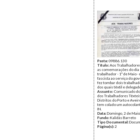
Pasta:
09886.130
Título:
Aos Trabalhadore
as comemorações do dia 
trabalhador - 1º de Maio -
fascista ao serviço do go
fez tombar dois trabalha
dos quais têxtil e delegado
Assunto:
Comunicado do 
dos Trabalhadores Têxtei
Distritos do Porto e Avei
tem colado um autocolan
IN.
Data:
Domingo, 2 de Maio
Fundo:
Kalidás Barreto
Tipo Documental:
Docum
Página(s):
2