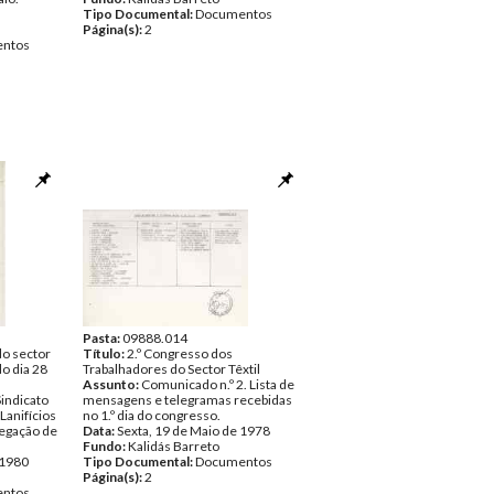
Tipo Documental:
Documentos
Página(s):
2
ntos
Pasta:
09888.014
do sector
Título:
2.º Congresso dos
do dia 28
Trabalhadores do Sector Têxtil
Assunto:
Comunicado n.º 2. Lista de
indicato
mensagens e telegramas recebidas
Lanifícios
no 1.º dia do congresso.
legação de
Data:
Sexta, 19 de Maio de 1978
Fundo:
Kalidás Barreto
 1980
Tipo Documental:
Documentos
Página(s):
2
ntos