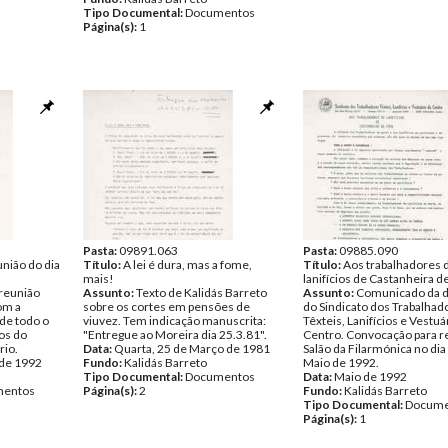
Tipo Documental:
Documentos
Página(s):
1
Pasta:
09891.063
Pasta:
09885.090
nião do dia
Título:
A lei é dura, mas a fome,
Título:
Aos trabalhadores 
mais!
lanifícios de Castanheira d
reunião
Assunto:
Texto de Kalidás Barreto
Assunto:
Comunicado da d
om a
sobre os cortes em pensões de
do Sindicato dos Trabalhad
 de todo o
viuvez. Tem indicação manuscrita:
Têxteis, Lanifícios e Vestuá
tos do
"Entregue ao Moreira dia 25.3.81".
Centro. Convocação para r
rio.
Data:
Quarta, 25 de Março de 1981
Salão da Filarmónica no dia
 de 1992
Fundo:
Kalidás Barreto
Maio de 1992.
Tipo Documental:
Documentos
Data:
Maio de 1992
entos
Página(s):
2
Fundo:
Kalidás Barreto
Tipo Documental:
Docume
Página(s):
1