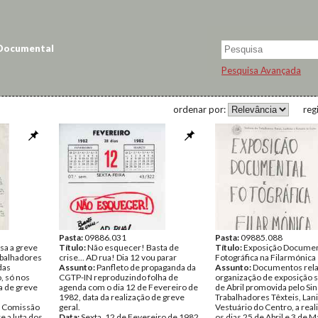
 Documental
Pesquisa Avançada
ordenar por:
reg
Pasta:
09886.031
Pasta:
09885.088
sa a greve
Título:
Não esquecer! Basta de
Título:
Exposição Documen
abalhadores
crise... AD rua! Dia 12 vou parar
Fotográfica na Filarmónica
das
Assunto:
Panfleto de propaganda da
Assunto:
Documentos rela
, só nos
CGTP-IN reproduzindo folha de
organização de exposição s
ia de greve
agenda com o dia 12 de Fevereiro de
de Abril promovida pelo Si
1982, data da realização de greve
Trabalhadores Têxteis, Lani
 Comissão
geral.
Vestuário do Centro, a real
e a luta dos
Data:
Sexta, 12 de Fevereiro de 1982
os dias 25 de Abril e 3 de M