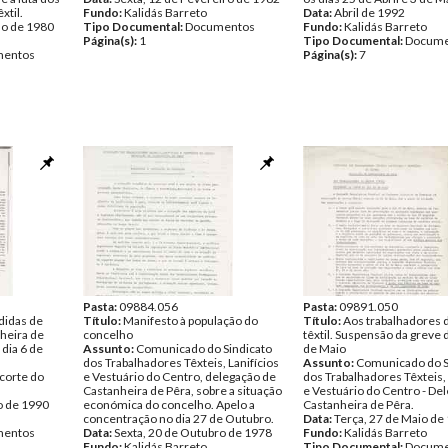
xtil.
Fundo:
Kalidás Barreto
Data:
Abril de 1992
ho de 1980
Tipo Documental:
Documentos
Fundo:
Kalidás Barreto
Página(s):
1
Tipo Documental:
Docume
entos
Página(s):
7
Pasta:
09884.056
Pasta:
09891.050
didas de
Título:
Manifesto à população do
Título:
Aos trabalhadores 
heira de
concelho
têxtil. Suspensão da greve 
 dia 6 de
Assunto:
Comunicado do Sindicato
de Maio
dos Trabalhadores Têxteis, Lanifícios
Assunto:
Comunicado do S
corte do
e Vestuário do Centro, delegação de
dos Trabalhadores Têxteis, 
Castanheira de Pêra, sobre a situação
e Vestuário do Centro - De
o de 1990
económica do concelho. Apelo a
Castanheira de Pêra.
concentração no dia 27 de Outubro.
Data:
Terça, 27 de Maio de
entos
Data:
Sexta, 20 de Outubro de 1978
Fundo:
Kalidás Barreto
Fundo:
Kalidás Barreto
Tipo Documental:
Docume