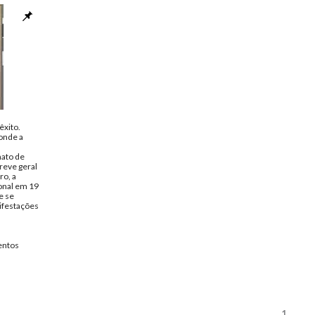
êxito.
onde a
mato de
reve geral
ro, a
ional em 19
e se
festações
ntos
1