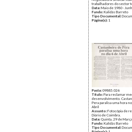
trabalhadores do sector tê
Data:
Maio de 1980 - Jun
Fundo:
Kalidás Barreto
Tipo Documental:
Docum
Página(s):
1
Pasta:
09885.026
Título:
Para reclamar me
desenvolvimento. Castan
Pera paralisa uma hora no
Abril
Assunto:
Fotocópia de re
Diário de Coimbra.
Data:
Quinta, 29 de Març
Fundo:
Kalidás Barreto
Tipo Documental:
Docum
Página(s):
1