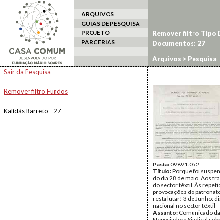
ARQUIVOS
GUIAS DE PESQUISA
PROJETO
Remover filtro Tipo
PARCERIAS
Documentos: 27
Arquivos
> Pesquisa
Sair da Pesquisa
Remover filtro Fundos
Kalidás Barreto - 27
Pasta:
09891.052
Título:
Porque foi suspen
do dia 28 de maio. Aos tr
do sector têxtil. Às repeti
provocações do patronato
resta lutar! 3 de Junho: d
nacional no sector têxtil
Assunto:
Comunicado da
Negociadora Sindical sobr