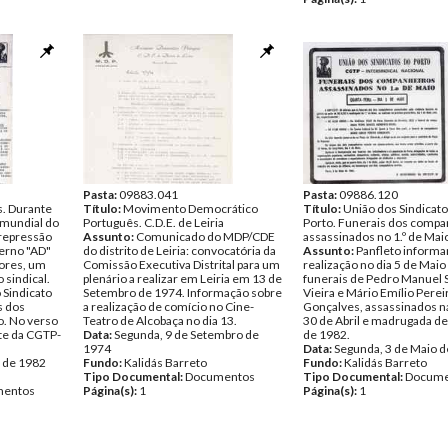
Pasta:
09883.041
Pasta:
09886.120
s. Durante
Título:
Movimento Democrático
Título:
União dos Sindicato
mundial do
Português. C.D.E. de Leiria
Porto. Funerais dos compa
 repressão
Assunto:
Comunicado do MDP/CDE
assassinados no 1.º de Mai
verno "AD"
do distrito de Leiria: convocatória da
Assunto:
Panfleto informa
dores, um
Comissão Executiva Distrital para um
realização no dia 5 de Maio
 sindical.
plenário a realizar em Leiria em 13 de
funerais de Pedro Manuel
Sindicato
Setembro de 1974. Informação sobre
Vieira e Mário Emílio Perei
s dos
a realização de comício no Cine-
Gonçalves, assassinados na
ro. No verso
Teatro de Alcobaça no dia 13.
30 de Abril e madrugada de
te da CGTP-
Data:
Segunda, 9 de Setembro de
de 1982.
1974
Data:
Segunda, 3 de Maio 
 de 1982
Fundo:
Kalidás Barreto
Fundo:
Kalidás Barreto
Tipo Documental:
Documentos
Tipo Documental:
Docume
entos
Página(s):
1
Página(s):
1