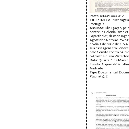
Pasta:
04339.003.012
Título:
MPLA - Message a
Portugais
Assunto:
Divulgação, pel
contre le Colonialisme et
l'Apartheid", da mensage
Agostinho Neto ao Povo 
no dia 1 de Maio de 1974
sua passagem em Londres
pelo Comité contra o Col
o Apartheid, em Waterloo
Data:
Quarta, 1 de Maio 
Fundo:
Arquivo Mário Pin
Andrade
Tipo Documental:
Docum
Página(s):
2