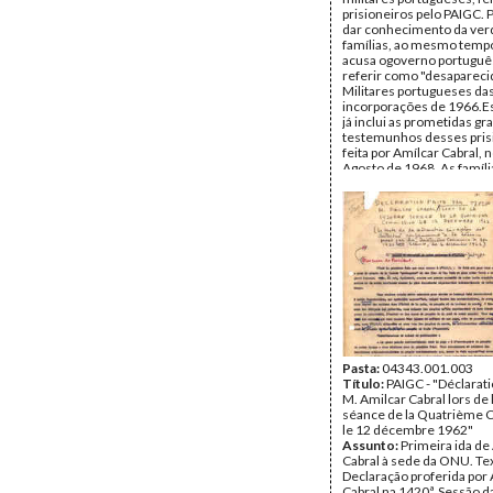
prisioneiros pelo PAIGC.
dar conhecimento da ver
famílias, ao mesmo temp
acusa ogoverno portuguê
referir como "desapareci
Militares portugueses da
incorporações de 1966.
já inclui as prometidas g
testemunhos desses pris
feita por Amílcar Cabral, n
Agosto de 1968. As famíl
escrever-lhes para a mor
em Alger, ou do PAIGC e
Data:
1968
Fundo:
Arquivo Mário Pin
Andrade
Tipo Documental:
Docum
Página(s):
28
Pasta:
04343.001.003
Título:
PAIGC - "Déclarati
M. Amilcar Cabral lors d
séance de la Quatrième
le 12 décembre 1962"
Assunto:
Primeira ida de
Cabral à sede da ONU. Te
Declaração proferida por
Cabral na 1420ª. Sessão d