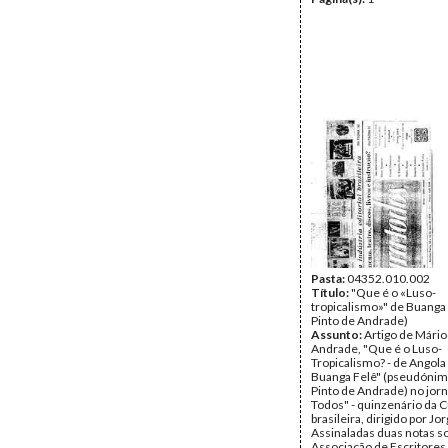
Pasta:
04352.010.002
Título:
"Que é o «Luso-
tropicalismo»" de Buanga
Pinto de Andrade)
Assunto:
Artigo de Mário
Andrade, "Que é o Luso-
Tropicalismo? - de Angol
Buanga Felê" (pseudónim
Pinto de Andrade) no jorn
Todos" - quinzenário da C
brasileira, dirigido por J
Assinaladas duas notas s
Associação de Escritores