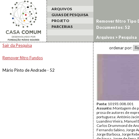
ARQUIVOS
GUIAS DE PESQUISA
PROJETO
Remover filtro Tipo
PARCERIAS
Documentos: 52
Arquivos
> Pesquisa
Sair da Pesquisa
ordenar por:
Remover filtro Fundos
Mário Pinto de Andrade - 52
Pasta:
10193.008.001
Assunto:
Montagem de p
prosa de autores de expr
portuguesa: António Jacin
Luandino Vieira, Manuel 
Carlos Drummond de And
Fernando Sabino, Jorge 
Jorge Barbosa, Jorge Reb
de Sousa, Jorge de Sena,