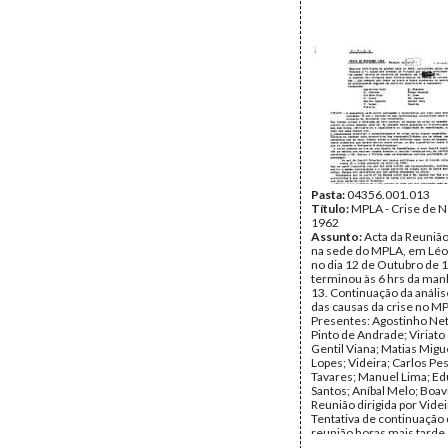
Pasta:
04356.001.013
Título:
MPLA - Crise de 
1962
Assunto:
Acta da Reunião
na sede do MPLA, em Léop
no dia 12 de Outubro de 
terminou às 6 hrs da man
13. Continuação da análise
das causas da crise no M
Presentes: Agostinho Net
Pinto de Andrade; Viriato
Gentil Viana; Matias Migue
Lopes; Videira; Carlos Pe
Tavares; Manuel Lima; E
Santos; Aníbal Melo; Boav
Reunião dirigida por Videi
Tentativa de continuação
reunião horas mais tarde
possível, por só estarem 