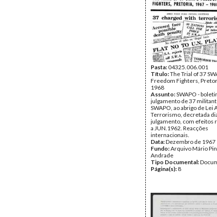
Pasta:
04325.006.001
Título:
The Trial of 37 S
Freedom Fighters, Pretor
1968
Assunto:
SWAPO - boleti
julgamento de 37 militant
SWAPO, ao abrigo de Lei A
Terrorismo, decretada di
julgamento, com efeitos 
a JUN.1962. Reacções
internacionais.
Data:
Dezembro de 1967
Fundo:
Arquivo Mário Pin
Andrade
Tipo Documental:
Docum
Página(s):
8