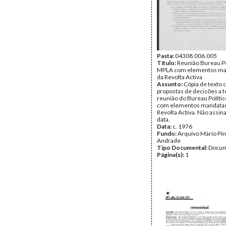
Pasta:
04308.006.005
Título:
Reunião Bureau Po
MPLA com elementos ma
da Revolta Activa
Assunto:
Cópia de texto
propostas de decisões a
reunião do Bureau Políti
com elementos mandata
Revolta Activa. Não assi
data.
Data:
c. 1976
Fundo:
Arquivo Mário Pin
Andrade
Tipo Documental:
Docum
Página(s):
1