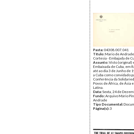
elementos.
Data:
Sábado, 13 de Outu
Fundo:
Arquivo Mário Pin
Andrade
Tipo Documental:
Docum
Página(s):
6
Pasta:
04308.007.041
Título:
Mario de Andrade 
Cortesia - Embajada de Cu
Assunto:
Visto (original)
Embaixada de Cuba, em Ra
até ao dia 3 de Junho de 1
a Cuba como convidado pa
Conferência da Solidarie
Povos de África, de Ásia 
Latina.
Data:
Sexta, 24 de Dezem
Fundo:
Arquivo Mário Pin
Andrade
Tipo Documental:
Docum
Página(s):
3