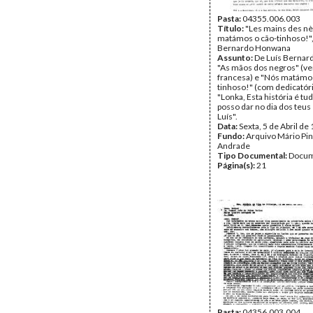
Pasta:
04355.006.003
Título:
"Les mains des nè
matámos o cão-tinhoso!",
Bernardo Honwana
Assunto:
De Luís Berna
"As mãos dos negros" (v
francesa) e "Nós matámos
tinhoso!" (com dedicatóri
"Lonka, Esta história é tu
posso dar no dia dos teus
Luís".
Data:
Sexta, 5 de Abril de
Fundo:
Arquivo Mário Pin
Andrade
Tipo Documental:
Docum
Página(s):
21
Pasta:
04356.003.004