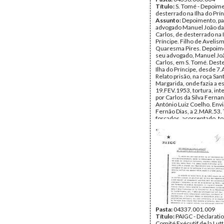
Título:
S. Tomé - Depoim
desterrado na Ilha do Prí
Assunto:
Depoimento, pa
advogado Manuel João da
Carlos, de desterrado na 
Príncipe. Filho de Avelis
Quaresma Pires. Depoime
seu advogado, Manuel Jo
Carlos, em S. Tomé. Dest
Ilha do Príncipe, desde 7
Relato prisão, na roça San
Margarida, onde fazia a e
19.FEV.1953, tortura, int
por Carlos da Silva Ferna
António Luiz Coelho. Env
Fernão Dias, a 2.MAR.53.
forçados, acorrentado, to
brigada do José Mulato. 
directas do Governador 
nos interrogatórios e tort
Data:
Sábado, 11 de Abril
Fundo:
Arquivo Mário Pin
Andrade
Tipo Documental:
Docum
Página(s):
2
Pasta:
04337.001.009
Título:
PAIGC - Déclarati
Comité Exécutif de la Lutt