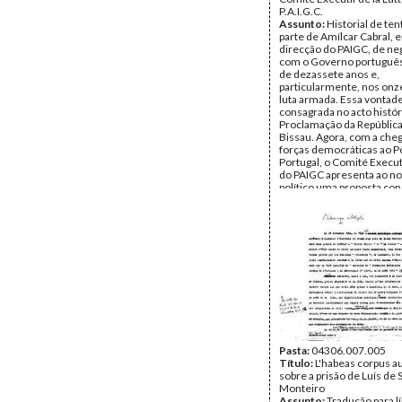
P.A.I.G.C.
Assunto:
Historial de ten
parte de Amílcar Cabral,
direcção do PAIGC, de ne
com o Governo português
de dezassete anos e,
particularmente, nos onz
luta armada. Essa vontade
consagrada no acto histór
Proclamação da República
Bissau. Agora, com a che
forças democráticas ao 
Portugal, o Comité Execut
do PAIGC apresenta ao n
político uma proposta con
solução do conflito. Exigê
prévias para abertura ime
negociações, com ou sem
fogo. Condições para o ce
Documento do CEL, em Bo
de Maio de 1974
Data:
Segunda, 6 de Maio
Fundo:
Arquivo Mário Pin
Andrade
Tipo Documental:
Docum
Página(s):
4
Pasta:
04306.007.005
Título:
L'habeas corpus au
sobre a prisão de Luís de 
Monteiro
Assunto:
Tradução para l