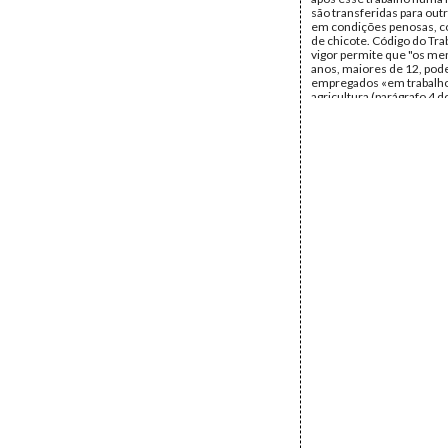
são transferidas para outr
em condições penosas, c
de chicote. Código do Tr
vigor permite que "os me
anos, maiores de 12, pod
empregados «em trabalho
agricultura (parágrafo 4 do
[Código do Trabalho Rural
vigorar nas províncias de
Guiné, S. Tomé e Príncipe
Moçambique e Timor, apr
Decreto n.º 44.309, de 27 
1962]. O horário é das 6
às 20 hrs; cada criança é 
recolher 200 kgs de café p
faltar, é multada ou punida
de 20 escudos diários, do
pagam a alimentação; nes
funciona uma cantina, on
trabalhadores têm um dé
crónico.
Data:
s.d.
Fundo:
Arquivo Mário Pin
Andrade
Tipo Documental:
Docum
Página(s):
10