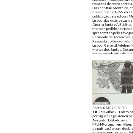
francesa de texto sobre a
Luís de Sttau Monteiro, e
novembro de 1966, na se
publicação pela editora M
Lisboa, das duas peças de
Guerra Santa e A Estátua. 
texto do pedido de Habea
apresentado pelo advoga
Fernando de Abranches-
Resposta do Governador M
Lisboa, General Adelino
Monva dos Santos, Docu
juntos ao relatório do G
Militar pelo Sub-Director 
José Barreto Scchetti, em
janeiro de 1967 e Acórdã
Supremo Tribunal de Justi
março de 1967, assinado 
Conselheiros Henrique Di
Fernando Bernardes de 
Francisco Soares, Adrian
Jardim e José Cabral Ribe
Almeida.
Data:
1967
Fundo:
Arquivo Mário Pin
Andrade
Pasta:
04309.007.012
Tipo Documental:
Título:
Guiné 2 - Falam o
Docum
Página(s):
portugueses prisioneiros
34
Assunto:
Editado pela
FPLN/Portugal, em Alger,
de publicação com declar
militares portugueses, fe