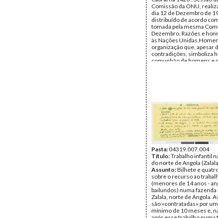
Comissão da ONU, realiz
dia 12 de Dezembro de 19
distribuído de acordo co
tomada pela mesma Comis
Dezembro. Razões e honr
às Nações Unidas.Home
organização que, apesar d
contradições, simboliza h
comunhão de homens e 
ideal da Paz. Situação con
país. «Reformas» e propa
Reforço da repressão. Lut
o restabelecimento da le
internacional. PAIGC, co
anónimos da causa da ON
alternativas: mudança rad
posição do Governo port
imediata e concreta por p
ONU; luta com o densen
das próprias forças. Propo
Data:
Quarta, 12 de Dez
1962
Pasta:
04319.007.004
Fundo:
Título:
Trabalho infantil 
Arquivo Mário Pin
Andrade
do norte de Angola (Zalala
Tipo Documental:
Assunto:
Bilhete e quatro
Docum
Página(s):
sobre o recurso ao trabalh
18
(menores de 14 anos - an
bailundos) numa fazenda 
Zalala, norte de Angola. A
são «contratadas» por um
mínimo de 10 meses e, na
após esse trabalho numa 