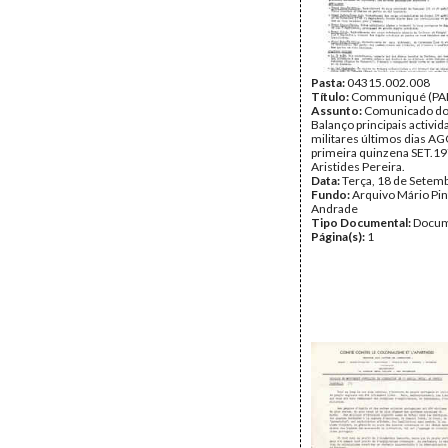
Pasta:
04315.002.008
Título:
Communiqué (PA
Assunto:
Comunicado do
Balanço principais activi
militares últimos dias A
primeira quinzena SET.19
Aristides Pereira.
Data:
Terça, 18 de Setem
Fundo:
Arquivo Mário Pin
Andrade
Tipo Documental:
Docum
Página(s):
1