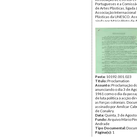
Portugueses e a Comissão
de Artes Plásticas, ligada 
Associação Internacional
Plásticas da UNESCO. Ass
ainda por Mário Pinto de 
crónica Cinema francês -
Georges Sadoul, em exclu
jornal, sobre "Si tous les 
monde", de Christian Jacq
sobre a solidariedade int
Data:
Quarta, 23 de Maio
Fundo:
Arquivo Mário Pin
Andrade
Tipo Documental:
Docum
Página(s):
5
Pasta:
10192.001.023
Título:
Proclamation
Assunto:
Proclamação d
anunciando o dia 3 de Ag
1961 como o dia da passa
de luta política à acção di
as forças coloniais. Doc
assinado por Amílcar Cabra
de Conakry.
Data:
Quinta, 3 de Agost
Fundo:
Arquivo Mário Pin
Andrade
Tipo Documental:
Docum
Página(s):
1