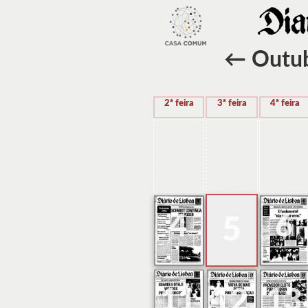
←
Outu
2ª feira
3ª feira
4ª feira
4
6
5
11
12
13