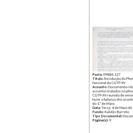
Pasta:
09886.127
Título:
Resolução do Plen
Nacional da CGTP-IN
Assunto:
Documento rela
assuntos tratados no plen
CGTP-IN reunido de emer
fazer o balanço dos acon
do 1.º de Maio.
Data:
Terça, 4 de Maio de
Fundo:
Kalidás Barreto
Tipo Documental:
Docum
Página(s):
9