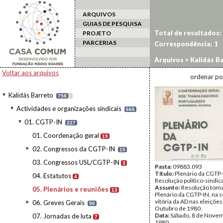
ARQUIVOS
GUIAS DE PESQUISA
Total de resultados:
PROJETO
PARCERIAS
Correspondência:
1
Arquivos
>
Kalidás B
Voltar aos arquivos
ordenar po
Kalidás Barreto
758
I
Actividades e organizações sindicais
666
01. CGTP-IN
227
01. Coordenação geral
19
02. Congressos da CGTP-IN
15
03. Congressos USL/CGTP-IN
3
Pasta:
09883.093
Título:
Plenário da CGTP-
04. Estatutos
4
Resolução político-sindica
Assunto:
Resolução tom
05. Plenários e reuniões
13
Plenário da CGTP-IN, na 
vitória da AD nas eleições
06. Greves Gerais
90
Outubro de 1980.
Data:
Sábado, 8 de Nove
07. Jornadas de luta
7
1980