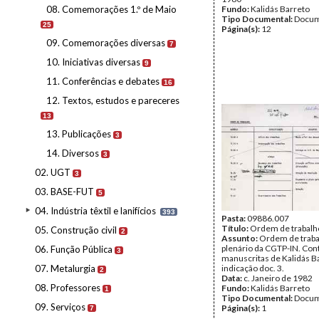
08. Comemorações 1.º de Maio
Fundo:
Kalidás Barreto
Tipo Documental:
Docum
25
Página(s):
12
09. Comemorações diversas
7
10. Iniciativas diversas
9
11. Conferências e debates
16
12. Textos, estudos e pareceres
13
13. Publicações
3
14. Diversos
3
02. UGT
3
03. BASE-FUT
5
04. Indústria têxtil e lanifícios
393
Pasta:
09886.007
Título:
Ordem de trabalh
05. Construção civil
2
Assunto:
Ordem de traba
plenário da CGTP-IN. Co
06. Função Pública
3
manuscritas de Kalidás B
07. Metalurgia
indicação doc. 3.
2
Data:
c. Janeiro de 1982
08. Professores
Fundo:
Kalidás Barreto
1
Tipo Documental:
Docum
09. Serviços
Página(s):
1
7