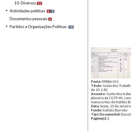
10. Diversos
23
Actividades políticas
6
9
Documentos pessoais
4
Partidos e Organizações Políticas
79
Pasta:
09886.011
Título:
Guião dos Trabalh
de 15.1.82
Assunto:
Guião dos traba
plenário da CGTP-IN, com
manuscritas de Kalidás B
Data:
Sexta, 15 de Janeir
Fundo:
Kalidás Barreto
Tipo Documental:
Docum
Página(s):
2