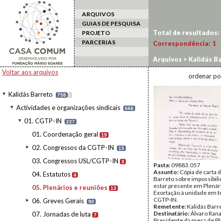
ARQUIVOS
GUIAS DE PESQUISA
Total de resultados:
PROJETO
PARCERIAS
Correspondência:
1
Arquivos
>
Kalidás B
Voltar aos arquivos
ordenar po
Kalidás Barreto
758
I
Actividades e organizações sindicais
666
01. CGTP-IN
227
01. Coordenação geral
19
02. Congressos da CGTP-IN
15
03. Congressos USL/CGTP-IN
3
Pasta:
09883.057
Assunto:
Cópia de carta 
04. Estatutos
4
Barreto sobre impossibil
estar presente em Plenár
05. Plenários e reuniões
13
Exortação à unidade em t
CGTP-IN.
06. Greves Gerais
90
Remetente:
Kalidás Barr
Destinatário:
Álvaro Rana
07. Jornadas de luta
7
Presidente da mesa de Pl