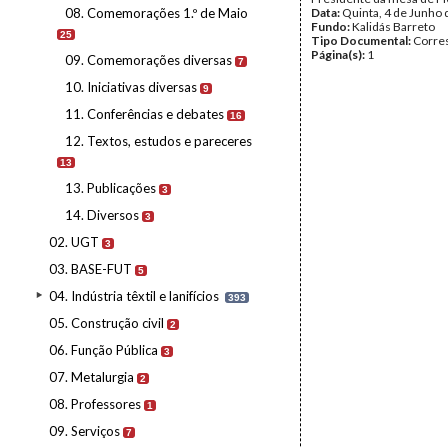
08. Comemorações 1.º de Maio
Data:
Quinta, 4 de Junho
Fundo:
Kalidás Barreto
25
Tipo Documental:
Corre
Página(s):
1
09. Comemorações diversas
7
10. Iniciativas diversas
9
11. Conferências e debates
16
12. Textos, estudos e pareceres
13
13. Publicações
3
14. Diversos
3
02. UGT
3
03. BASE-FUT
5
04. Indústria têxtil e lanifícios
393
05. Construção civil
2
06. Função Pública
3
07. Metalurgia
2
08. Professores
1
09. Serviços
7