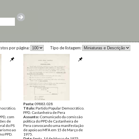
istos por página:
Tipo de listagem:
Pasta:
09883.028
mocrático.
Título:
Partido Popular Democrático.
PPD. Castanheira de Pera
PPD, com
Assunto:
Comunicado da comissão
ções de
política do PPD de Castanheira de
ral do PS
Pera convocando uma manifestação
zarismo ao
de apoio ao MFA em 15 de Março de
 no PPD.
1975.
Data:
Sexta, 14 de Março de 1975