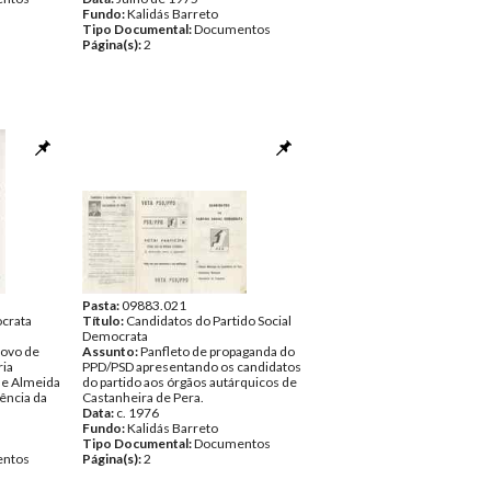
Fundo:
Kalidás Barreto
Tipo Documental:
Documentos
Página(s):
2
Pasta:
09883.021
ocrata
Título:
Candidatos do Partido Social
Democrata
ovo de
Assunto:
Panfleto de propaganda do
ria
PPD/PSD apresentando os candidatos
de Almeida
do partido aos órgãos autárquicos de
ência da
Castanheira de Pera.
Data:
c. 1976
Fundo:
Kalidás Barreto
Tipo Documental:
Documentos
ntos
Página(s):
2