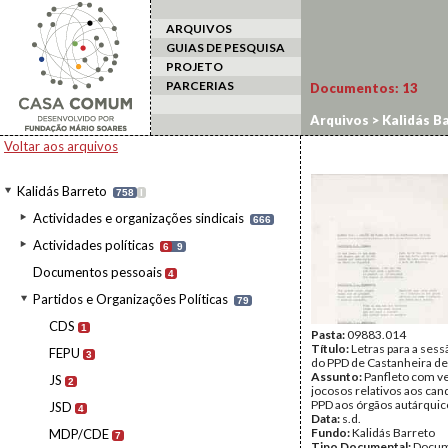
ARQUIVOS
GUIAS DE PESQUISA
PROJETO
PARCERIAS
Documentos:
13
Arquivos
>
Kalidás B
Voltar aos arquivos
Kalidás Barreto
758
I
Actividades e organizações sindicais
666
Actividades políticas
6
9
Documentos pessoais
4
Partidos e Organizações Políticas
79
CDS
1
Pasta:
09883.014
Título:
Letras para a sess
FEPU
3
do PPD de Castanheira de
Assunto:
Panfleto com v
JS
2
jocosos relativos aos can
PPD aos órgãos autárquic
JSD
4
Data:
s.d.
Fundo:
Kalidás Barreto
MDP/CDE
7
Tipo Documental:
Docum