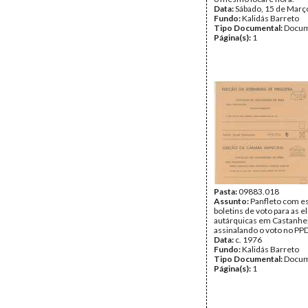
Data:
Sábado, 15 de Març
Fundo:
Kalidás Barreto
Tipo Documental:
Docum
Página(s):
1
Pasta:
09883.018
Assunto:
Panfleto com e
boletins de voto para as e
autárquicas em Castanhei
assinalando o voto no PPD
Data:
c. 1976
Fundo:
Kalidás Barreto
Tipo Documental:
Docum
Página(s):
1