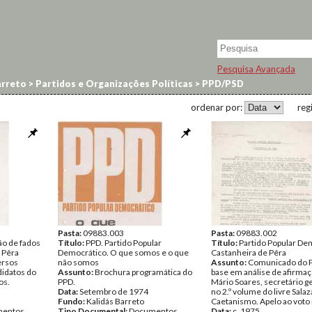
Pesquisa Avançada
arreto
>
Partidos e Organizações Políticas
>
PPD/PSD
ordenar por:
reg
Pasta:
09883.003
Pasta:
09883.002
ão de fados
Título:
PPD. Partido Popular
Título:
Partido Popular De
 Pêra
Democrático. O que somos e o que
Castanheira de Pêra
ersos
não somos
Assunto:
Comunicado do 
didatos do
Assunto:
Brochura programática do
base em análise de afirma
os.
PPD.
Mário Soares, secretário ge
Data:
Setembro de 1974
no 2.º volume do livre Sala
Fundo:
Kalidás Barreto
Caetanismo. Apelo ao voto
entos
Tipo Documental:
Documentos
Data:
c. 1975