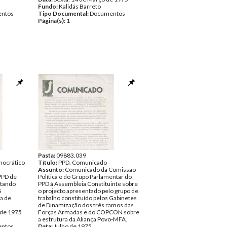
Fundo:
Kalidás Barreto
ntos
Tipo Documental:
Documentos
Página(s):
1
Pasta:
09883.039
mocrático
Título:
PPD. Comunicado
Assunto:
Comunicado da Comissão
PPD de
Política e do Grupo Parlamentar do
stando
PPD à Assembleia Constituinte sobre
S
o projecto apresentado pelo grupo de
a de
trabalho constituído pelos Gabinetes
de Dinamização dos três ramos das
 de 1975
Forças Armadas e do COPCON sobre
a estrutura da Aliança Povo-MFA.
ntos
Data:
Julho de 1975