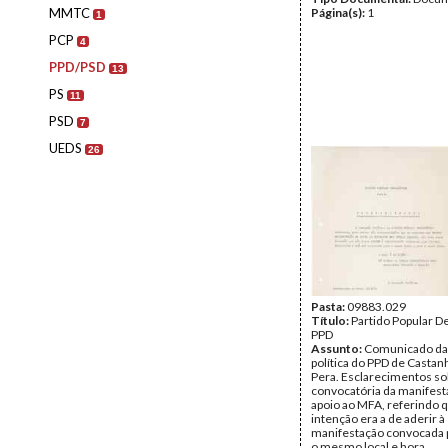
MMTC
Página(s):
1
1
PCP
4
PPD/PSD
13
PS
11
PSD
7
UEDS
26
Pasta:
09883.029
Título:
Partido Popular D
PPD
Assunto:
Comunicado da
política do PPD de Castan
Pera. Esclarecimentos so
convocatória da manifest
apoio ao MFA, referindo q
intenção era a de aderir à
manifestação convocada p
o mesmo local e hora.