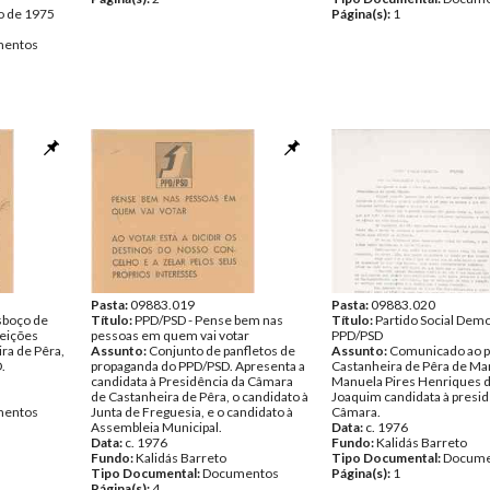
o de 1975
Página(s):
1
entos
Pasta:
09883.019
Pasta:
09883.020
sboço de
Título:
PPD/PSD - Pense bem nas
Título:
Partido Social Dem
leições
pessoas em quem vai votar
PPD/PSD
ra de Pêra,
Assunto:
Conjunto de panfletos de
Assunto:
Comunicado ao p
.
propaganda do PPD/PSD. Apresenta a
Castanheira de Pêra de Ma
candidata à Presidência da Câmara
Manuela Pires Henriques 
de Castanheira de Pêra, o candidato à
Joaquim candidata à presid
entos
Junta de Freguesia, e o candidato à
Câmara.
Assembleia Municipal.
Data:
c. 1976
Data:
c. 1976
Fundo:
Kalidás Barreto
Fundo:
Kalidás Barreto
Tipo Documental:
Docume
Tipo Documental:
Documentos
Página(s):
1
Página(s):
4