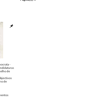
ocrata -
ndidaturas
celho de
bjectivos
ho de
entos