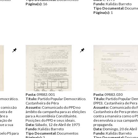
Página(s):
16
Fundo:
Kalidás Barreto
Tipo Documental:
Docume
Página(s):
1
Pasta:
09883.001
Pasta:
09883.030
emocrático.
Título:
Partido Popular Democrático.
Título:
Partido Popular De
Castanheira de Pêra
(PPD). Castanheira de Pera
 comissão
Assunto:
Comunicado do PPD no
Assunto:
Comunicado do 
heira de
âmbito da campanha para as eleições
Castanheira de Pera prote
bre a
para a Assembleia Constituinte.
contra a maneira como o P
ação de
Posições do PPD e seus ideais.
desenvolvia a sua campanh
ue a sua
Data:
Sábado, 12 de Abril de 1975
propaganda.
Fundo:
Kalidás Barreto
Data:
Domingo, 20 de Abril
elo PS para
Tipo Documental:
Documentos
Fundo:
Kalidás Barreto
Página(s):
2
Tipo Documental:
Docume