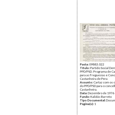
Pasta:
09883.022
Título:
Partido Social Dem
PPD/PSD. Programa de Ca
para as Freguesias e Con
Castanheira de Pera
Assunto:
Cartaz com os o
do PPD/PSD para o concel
Castanheira.
Data:
Dezembro de 1976
Fundo:
Kalidás Barreto
Tipo Documental:
Docum
Página(s):
1