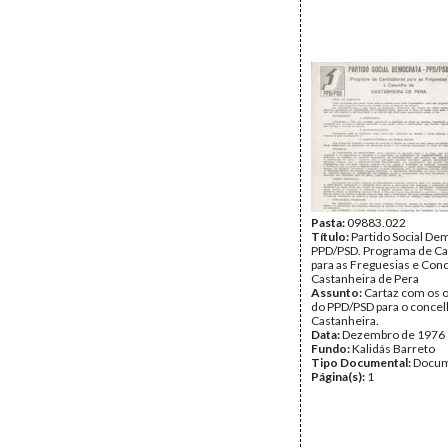
Pasta:
09883.022
Título:
Partido Social Dem
PPD/PSD. Programa de Ca
para as Freguesias e Con
Castanheira de Pera
Assunto:
Cartaz com os o
do PPD/PSD para o concel
Castanheira.
Data:
Dezembro de 1976
Fundo:
Kalidás Barreto
Tipo Documental:
Docum
Página(s):
1