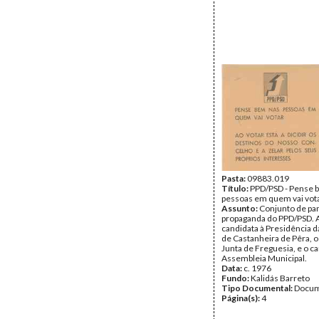
Pasta:
09883.019
Título:
PPD/PSD - Pense 
pessoas em quem vai vot
Assunto:
Conjunto de pan
propaganda do PPD/PSD. 
candidata à Presidência 
de Castanheira de Pêra, o
Junta de Freguesia, e o c
Assembleia Municipal.
Data:
c. 1976
Fundo:
Kalidás Barreto
Tipo Documental:
Docum
Página(s):
4