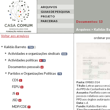
ARQUIVOS
GUIAS DE PESQUISA
PROJETO
PARCERIAS
Documentos:
13
Arquivos
>
Kalidás B
Voltar aos arquivos
ordenar po
Kalidás Barreto
758
I
Actividades e organizações sindicais
666
Actividades políticas
6
9
Documentos pessoais
4
Partidos e Organizações Políticas
79
CDS
1
Pasta:
09883.014
Título:
Letras para a sess
FEPU
3
do PPD de Castanheira de
Assunto:
Panfleto com v
JS
2
jocosos relativos aos can
PPD aos órgãos autárquic
JSD
4
Data:
s.d.
Fundo:
Kalidás Barreto
MDP/CDE
7
Tipo Documental:
Docum