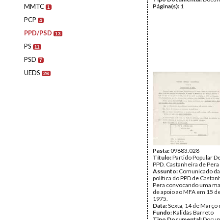
MMTC
Página(s):
1
1
PCP
4
PPD/PSD
13
PS
11
PSD
7
UEDS
26
Pasta:
09883.028
Título:
Partido Popular D
PPD. Castanheira de Pera
Assunto:
Comunicado da
política do PPD de Castan
Pera convocando uma ma
de apoio ao MFA em 15 d
1975.
Data:
Sexta, 14 de Março
Fundo:
Kalidás Barreto
Tipo Documental:
Docum