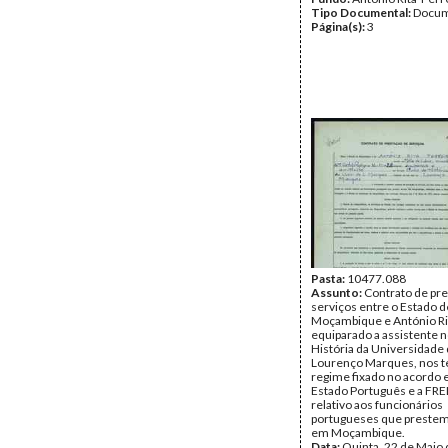
Tipo Documental:
Docum
Página(s):
3
Pasta:
10477.088
Assunto:
Contrato de pr
serviços entre o Estado d
Moçambique e António Rit
equiparado a assistente 
História da Universidade
Lourenço Marques, nos 
regime fixado no acordo 
Estado Português e a FR
relativo aos funcionários
portugueses que prestem
em Moçambique.
Data:
Quinta, 22 de Maio