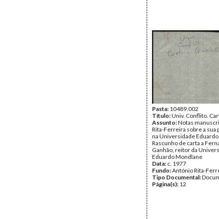
Pasta:
10489.002
Título:
Univ. Conflito. Ca
Assunto:
Notas manuscri
Rita-Ferreira sobre a su
na Universidade Eduardo
Rascunho de carta a Fer
Ganhão, reitor da Univer
Eduardo Mondlane
Data:
c. 1977
Fundo:
António Rita-Ferr
Tipo Documental:
Docum
Página(s):
12