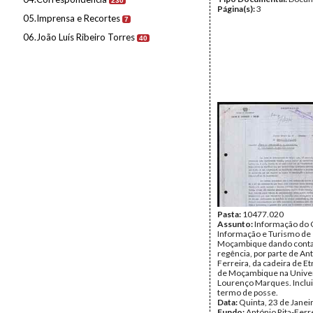
230
Página(s):
3
05.Imprensa e Recortes
7
06.João Luís Ribeiro Torres
40
Pasta:
10477.020
Assunto:
Informação do 
Informação e Turismo de
Moçambique dando conta
regência, por parte de Ant
Ferreira, da cadeira de E
de Moçambique na Unive
Lourenço Marques. Inclui
termo de posse.
Data:
Quinta, 23 de Janei
Fundo:
António Rita-Ferr