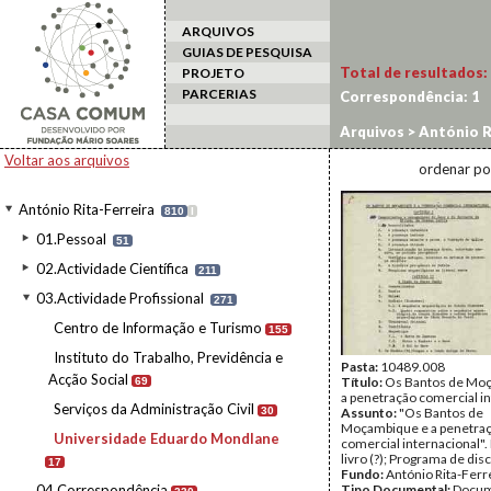
ARQUIVOS
GUIAS DE PESQUISA
Total de resultados:
PROJETO
PARCERIAS
Correspondência:
1
Arquivos
>
António R
Voltar aos arquivos
ordenar po
António Rita-Ferreira
810
I
01.Pessoal
51
02.Actividade Científica
211
03.Actividade Profissional
271
Centro de Informação e Turismo
155
Instituto do Trabalho, Previdência e
Pasta:
10489.008
Acção Social
Título:
Os Bantos de Mo
69
a penetração comercial i
Serviços da Administração Civil
30
Assunto:
"Os Bantos de
Moçambique e a penetra
Universidade Eduardo Mondlane
comercial internacional".
livro (?); Programa de disci
17
Fundo:
António Rita-Ferr
04.Correspondência
Tipo Documental:
Docum