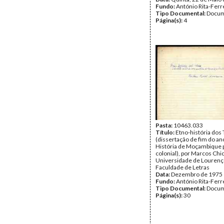
Fundo:
António Rita-Ferr
Tipo Documental:
Docum
Página(s):
4
Pasta:
10463.033
Título:
Etno-história dos
(dissertação de fim do an
História de Moçambique 
colonial), por Marcos Chi
Universidade de Louren
Faculdade de Letras
Data:
Dezembro de 1975
Fundo:
António Rita-Ferr
Tipo Documental:
Docum
Página(s):
30