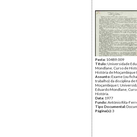
Pasta:
10489.009
Título:
Universidade Edu
Mondlane, Curso de Histó
História de Moçambique I
Assunto:
Exame (ou fich
trabalho) da disciplina de 
Moçambique I, Universid
Eduardo Mondlane, Curs
História.
Data:
1977
Fundo:
António Rita-Ferr
Tipo Documental:
Docum
Página(s):
3