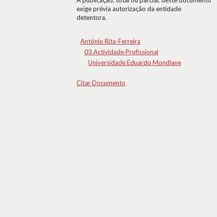
A publicação, total ou parcial, deste documento
exige prévia autorização da entidade
detentora.
António Rita-Ferreira
03.Actividade Profissional
Universidade Eduardo Mondlane
Citar Documento