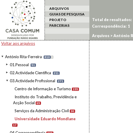
ARQUIVOS
GUIAS DE PESQUISA
Total de resultados:
PROJETO
PARCERIAS
Correspondência:
1
Arquivos
>
António R
Voltar aos arquivos
António Rita-Ferreira
810
I
01.Pessoal
51
02.Actividade Científica
211
03.Actividade Profissional
271
Centro de Informação e Turismo
155
Instituto do Trabalho, Previdência e
Acção Social
69
Serviços da Administração Civil
30
Universidade Eduardo Mondlane
17
04.Correspondência