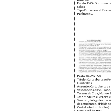
Fundo:
DAS - Documento
Sajara
Tipo Documental:
Docum
Página(s):
1
Pasta:
04928.050
Título:
Carta aberta ao P
Lumbralles
Assunto:
Carta aberta de
Vasconcelos Abreu, José
Tavares da Cruz, Manuel 
José Medeiros Ferreira e
Sampaio, delegados das 
de Estudantes, dirigida a
Costa Leite (Lumbralles).
Data:
Abril de 1962