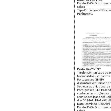
Fundo:
DAS - Documento
Sajara
Tipo Documental:
Docum
Página(s):
1
Pasta:
04928.039
Título:
Comunicado do Se
Nacional dos Estudantes
Portugueses (SNEP)
Assunto:
Comunicado d
Secretariado Nacional de
Portugueses (SNEP) dand
conhecer as moções apr
reunião realizada em Co
dias 31.MAR.1962 e 01.A
Data:
Domingo, 1 de Abril
Fundo:
DAS - Documento
Sajara