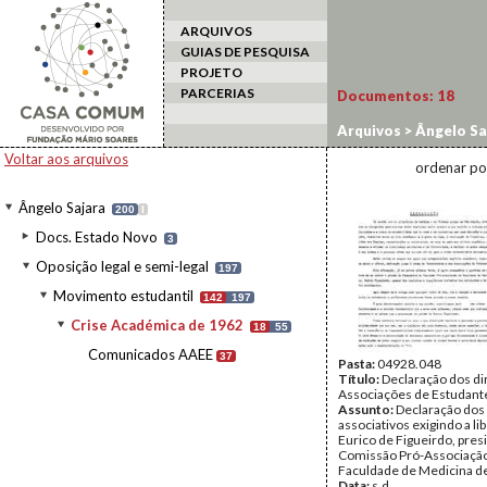
ARQUIVOS
GUIAS DE PESQUISA
PROJETO
PARCERIAS
Documentos:
18
Arquivos
>
Ângelo Sa
1962
Voltar aos arquivos
ordenar po
Ângelo Sajara
200
I
Docs. Estado Novo
3
Oposição legal e semi-legal
197
Movimento estudantil
142
197
Crise Académica de 1962
18
55
Comunicados AAEE
37
Pasta:
04928.048
Título:
Declaração dos di
Associações de Estudant
Assunto:
Declaração dos 
associativos exigindo a li
Eurico de Figueirdo, pres
Comissão Pró-Associaçã
Faculdade de Medicina de
Data:
s.d.