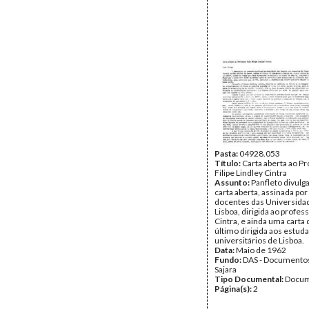
Pasta:
04928.053
Título:
Carta aberta ao Pr
Filipe Lindley Cintra
Assunto:
Panfleto divul
carta aberta, assinada por
docentes das Universida
Lisboa, dirigida ao profes
Cintra, e ainda uma carta
último dirigida aos estud
universitários de Lisboa.
Data:
Maio de 1962
Fundo:
DAS - Documento
Sajara
Tipo Documental:
Docum
Página(s):
2