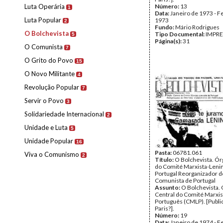
Luta Operária
Número:
13
1
Data:
Janeiro de 1973 - F
Luta Popular
1973
2
Fundo:
Mário Rodrigues
O Bolchevista
Tipo Documental:
IMPR
5
Página(s):
31
O Comunista
7
O Grito do Povo
15
O Novo Militante
4
Revolução Popular
7
Servir o Povo
3
Solidariedade Internacional
2
Unidade e Luta
5
Unidade Popular
16
Pasta:
06781.061
Viva o Comunismo
2
Título:
O Bolchevista. Ór
do Comité Marxista-Lenin
Portugal Reorganizador d
Comunista de Portugal
Assunto:
O Bolchevista.
Central do Comité Marxis
Português (CMLP). [Publ
Paris?].
Número:
19
Data:
Janeiro de 1974 - F