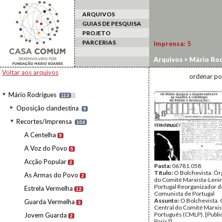
ARQUIVOS
GUIAS DE PESQUISA
PROJETO
PARCERIAS
Imprensa:
5
Arquivos
>
Mário Rod
Voltar aos arquivos
ordenar po
Mário Rodrigues
113
I
Oposição clandestina
9
Recortes/Imprensa
104
A Centelha
9
A Voz do Povo
5
Acção Popular
2
Pasta:
06781.058
Título:
O Bolchevista. Ór
As Armas do Povo
2
do Comité Marxista-Lenin
Portugal Reorganizador d
Estrela Vermelha
12
Comunista de Portugal
Assunto:
O Bolchevista.
Guarda Vermelha
3
Central do Comité Marxis
Português (CMLP). [Publ
Jovem Guarda
2
Paris?].