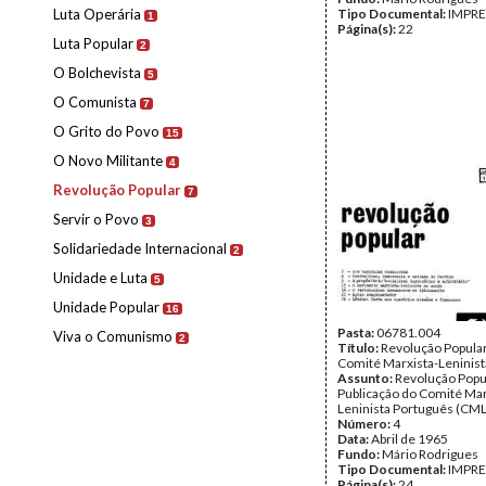
Luta Operária
Tipo Documental:
IMPR
1
Página(s):
22
Luta Popular
2
O Bolchevista
5
O Comunista
7
O Grito do Povo
15
O Novo Militante
4
Revolução Popular
7
Servir o Povo
3
Solidariedade Internacional
2
Unidade e Luta
5
Unidade Popular
16
Pasta:
06781.004
Viva o Comunismo
2
Título:
Revolução Popular
Comité Marxista-Leninis
Assunto:
Revolução Popu
Publicação do Comité Mar
Leninista Português (CML
Número:
4
Data:
Abril de 1965
Fundo:
Mário Rodrigues
Tipo Documental:
IMPR
Página(s):
24