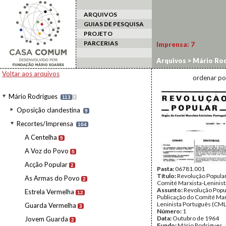
ARQUIVOS
GUIAS DE PESQUISA
PROJETO
PARCERIAS
Imprensa:
7
Arquivos
>
Mário Rod
Voltar aos arquivos
ordenar po
Mário Rodrigues
113
I
Oposição clandestina
9
Recortes/Imprensa
104
A Centelha
9
A Voz do Povo
5
Acção Popular
2
Pasta:
06781.001
Título:
Revolução Popular
As Armas do Povo
2
Comité Marxista-Leninis
Assunto:
Revolução Popu
Estrela Vermelha
12
Publicação do Comité Mar
Leninista Português (CML
Guarda Vermelha
3
Número:
1
Data:
Outubro de 1964
Jovem Guarda
2
Fundo:
Mário Rodrigues