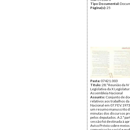
Tipo Documental:
Docum
Página(s):
25
Pasta:
07421.003
Título:
28.ª Reunião da IV
Legislativa da X Legislatur
Assembleia Nacional
Assunto:
Conjunto de d
relativos aos trabalhos d
Nacional em 07.FEV.1973,
um resumo manuscrito d
minutas dos discursos pr
pelos deputados. A 2.ª par
sessão foi destinada à ap
Aviso Prévio sobre meios
comunicação social e pro