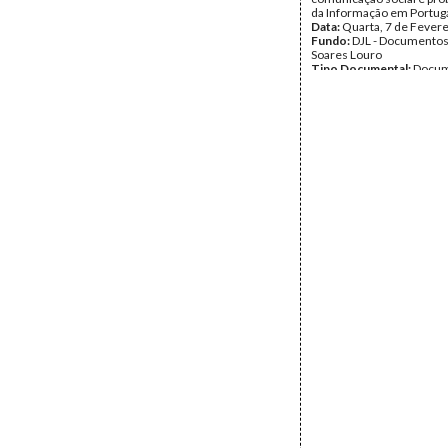
da Informação em Portuga
Data:
Quarta, 7 de Fever
Fundo:
DJL - Documentos
Soares Louro
Tipo Documental:
Docum
Página(s):
42