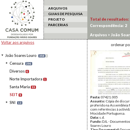
ARQUIVOS
GUIAS DE PESQUISA
Total de resultados:
PROJETO
PARCERIAS
Correspondência:
2
Arquivos
>
João Soar
Voltar aos arquivos
ordenar po
João Soares Louro
358
I
Censura
296
Diversos
6
Norte Importadora
1
Santa Maria
33
SEIT
9
Pasta:
07421.005
Assunto:
Cópia de discur
SNI
13
proferido na Assembleia 
com referências à activid
Mocidade Portuguesa.
Data:
s.d.
Fundo:
DJL - Documentos
Soares Louro
Tipo Documental:
Docum