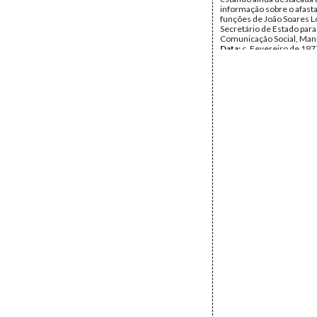
informação sobre o afas
funções de João Soares L
Secretário de Estado para
Comunicação Social, Manu
Data:
c. Fevereiro de 197
Fundo:
DJL - Documentos
Soares Louro
Tipo Documental:
Docum
Página(s):
2