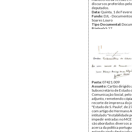
discursos proferidos pel
deputados.
Data:
Quinta, 1 de Fevere
Fundo:
DJL - Documentos
Soares Louro
Tipo Documental:
Docum
Página(s):
27
Pasta:
07421.009
Assunto:
Cartão dirigido 
Subsecretário de Estado 
Comunicação Social, pelo
adjunto, remetendo cópi
recorte de imprensa do j
"Estado de S. Paulo", de 
com artigo de Hermano A
intitulado "Instabilidade p
impedir entradas no MCE"
são abordados diversos 
acerca da política portugu
estando ainda destacada