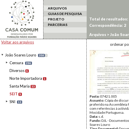
ARQUIVOS
GUIAS DE PESQUISA
Total de resultados:
PROJETO
PARCERIAS
Correspondência:
2
Arquivos
>
João Soar
Voltar aos arquivos
ordenar po
João Soares Louro
358
I
Censura
296
Diversos
6
Norte Importadora
1
Santa Maria
33
SEIT
9
Pasta:
07421.005
Assunto:
Cópia de discur
SNI
13
proferido na Assembleia 
com referências à activid
Mocidade Portuguesa.
Data:
s.d.
Fundo:
DJL - Documentos
Soares Louro
Tipo Documental:
Docum