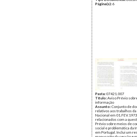
Página(s):
6
Pasta:
07421.007
Título:
Aviso Prévio sobr
informação
Assunto:
Conjunto de d
relativos aos trabalhos d
Nacional em 01.FEV.1973
relacionados com a quest
Prévio sobre meios de c
social e problemática da 
em Portugal. Inclui um r
manuscrito da sessão e m