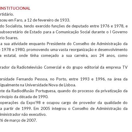
INSTITUCIONAL
rtidário.
sceu em Faro, a 12 de fevereiro de 1933.
tido Socialista, tendo exercido funções de deputado entre 1976 e 1978, e
subsecretário de Estado para a Comunicação Social durante o I Governo
rio Soares.
o a sua atividade enquanto Presidente do Conselho de Administração da
de 1978 e 1980, promovendo uma vasta reorganização e desenvolvimento
va estatal, onde tinha começado a sua carreira, aos 24 anos, como
rador da Radiotelevisão Comercial e do grupo editorial da empresa TV
ersidade Fernando Pessoa, no Porto, entre 1993 e 1996, na área da
 igualmente na Universidade Nova de Lisboa.
nte da Radiodifusão Portuguesa, quando do processo da privatização da
princípio da década de 1990.
e operações da Expo’98 e ocupou cargo de provedor da qualidade do
a partir de 1999. Em 2005 integrou o Conselho de Administração da
inistrador não executivo.
26 de março de 2007.