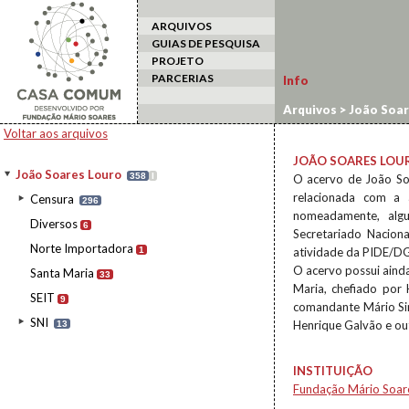
ARQUIVOS
GUIAS DE PESQUISA
PROJETO
PARCERIAS
Info
Arquivos
>
João Soar
Voltar aos arquivos
JOÃO SOARES LOU
João Soares Louro
358
I
O acervo de João Soa
relacionada com a 
Censura
296
nomeadamente, algu
Diversos
6
Secretariado Nacion
Norte Importadora
1
atividade da PIDE/D
O acervo possui aind
Santa Maria
33
Maria, chefiado por
SEIT
9
comandante Mário Si
SNI
Henrique Galvão e ou
13
INSTITUIÇÃO
Fundação Mário Soar