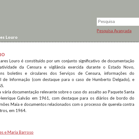
Pesquisa Avançada
es Louro
RO
res Louro é constituído por um conjunto significativo de documentação
atividade da Censura e vigilância exercida durante o Estado Novo,
ns boletins e circulares dos Serviços de Censura, informações do
al de Informação (com destaque para o caso de Humberto Delgado), e
GS.
a vária documentação relevante sobre o caso do assalto ao Paquete Santa
 Henrique Galvão em 1961, com destaque para os diários de bordo do
mões Maia e documentos relacionados com o processo de querela contra
tros, em 1964.
es e Maria Barroso