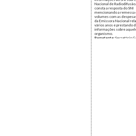
Nacional de Radiodifusão
consta a resposta do SNI
mencionando a remessa 
volumes com as despesas
da Emissora Nacional rela
vários anos e prestando d
informações sobre aquel
organismo.
Remetente:
Secretário G
Presidência do Conselho
Destinatário:
Chefe do G
Secretário de Estado da 
Turismo
Data:
Sexta, 24 de Abril d
Quinta, 28 de Janeiro de
Fundo:
DJL - Documentos
Soares Louro
Tipo Documental:
Corre
Página(s):
7