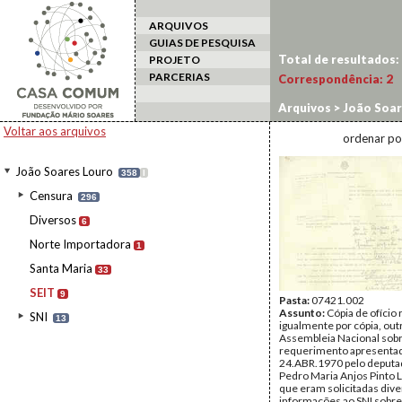
ARQUIVOS
GUIAS DE PESQUISA
Total de resultados:
PROJETO
PARCERIAS
Correspondência:
2
Arquivos
>
João Soar
Voltar aos arquivos
ordenar po
João Soares Louro
358
I
Censura
296
Diversos
6
Norte Importadora
1
Santa Maria
33
SEIT
9
Pasta:
07421.002
Assunto:
Cópia de ofício
SNI
13
igualmente por cópia, outr
Assembleia Nacional sob
requerimento apresenta
24.ABR.1970 pelo deputa
Pedro Maria Anjos Pinto 
que eram solicitadas div
informações ao SNI sobre