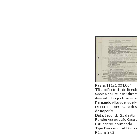
Pasta:
11121.001.004
Título:
Projecto do Regu
Secção de Estudos Ultra
Assunto:
Projecto assina
Fernando Albuquerque M
Director da SEU, Casa do
do Império.
Data:
Segunda, 25 de Abri
Fundo:
Associação Casa 
Estudantes do Império
Tipo Documental:
Docum
Página(s):
2