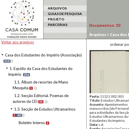
ARQUIVOS
GUIAS DE PESQUISA
PROJETO
PARCERIAS
Documentos:
10
Arquivos
>
Casa dos 
1.3. Secção de Estud
Voltar aos arquivos
ordenar po
Casa dos Estudantes do Império (Associação)
319
I
1. Espólio da Casa dos Estudantes do
Império
254
1.1. Álbum de recortes de Mano
Mesquita
1
I
1.2. Secção Editorial. Poemas de
Pasta:
11121.002.001
Título:
Estudos Ultramar
autores da CEI
39
I
Assunto:
Apontamentos
manuscritos [de Fernan
1.3. Secção de Estudos Ultramarinos
para actividades da Secçã
1
85
I
Estudos Ultramarinos da
Estudantes do Império.
Boletim Interno
2
Data:
s.d.
Fundo:
Associação Casa 