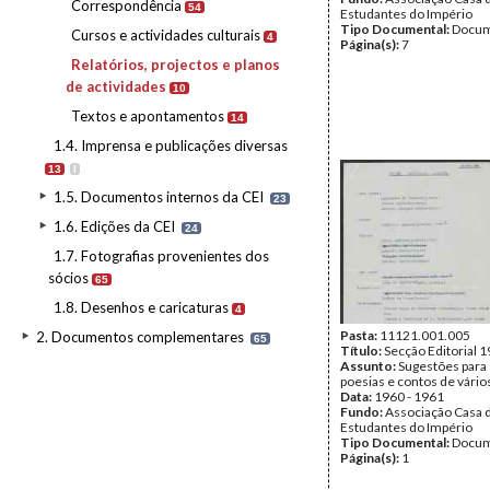
Correspondência
54
Estudantes do Império
Tipo Documental:
Docum
Cursos e actividades culturais
4
Página(s):
7
Relatórios, projectos e planos
de actividades
10
Textos e apontamentos
14
1.4. Imprensa e publicações diversas
13
I
1.5. Documentos internos da CEI
23
1.6. Edições da CEI
24
1.7. Fotografias provenientes dos
sócios
65
1.8. Desenhos e caricaturas
4
Pasta:
11121.001.005
2. Documentos complementares
65
Título:
Secção Editorial 
Assunto:
Sugestões para
poesias e contos de vário
Data:
1960 - 1961
Fundo:
Associação Casa 
Estudantes do Império
Tipo Documental:
Docum
Página(s):
1