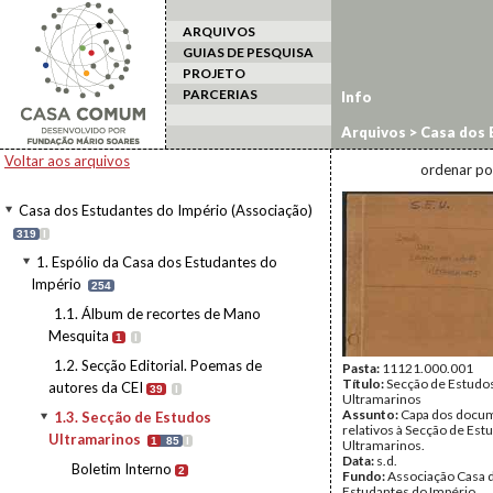
ARQUIVOS
GUIAS DE PESQUISA
PROJETO
PARCERIAS
Info
Arquivos
>
Casa dos 
1.3. Secção de Estud
Voltar aos arquivos
ordenar po
Casa dos Estudantes do Império (Associação)
319
I
1. Espólio da Casa dos Estudantes do
Império
254
1.1. Álbum de recortes de Mano
Mesquita
1
I
1.2. Secção Editorial. Poemas de
Pasta:
11121.000.001
Título:
Secção de Estudo
autores da CEI
39
I
Ultramarinos
Assunto:
Capa dos docu
1.3. Secção de Estudos
relativos à Secção de Est
Ultramarinos
1
85
I
Ultramarinos.
Data:
s.d.
Boletim Interno
2
Fundo:
Associação Casa 
Estudantes do Império