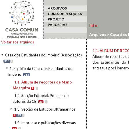
ARQUIVOS
GUIAS DE PESQUISA
PROJETO
PARCERIAS
Info
Arquivos
>
Casa dos 
Voltar aos arquivos
1.1. ÁLBUM DE RE
Casa dos Estudantes do Império (Associação)
Álbum de recortes d
319
I
dos Estudantes do 
entregue por Homero 
1. Espólio da Casa dos Estudantes do
Império
254
1.1. Álbum de recortes de Mano
Mesquita
1
I
1.2. Secção Editorial. Poemas de
autores da CEI
39
I
1.3. Secção de Estudos Ultramarinos
1
85
I
1.4. Imprensa e publicações diversas
13
I