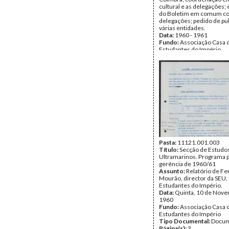
cultural e as delegações;
do Boletim em comum c
delegações; pedido de pu
várias entidades.
Data:
1960 - 1961
Fundo:
Associação Casa 
Estudantes do Império
Tipo Documental:
Docum
Página(s):
4
Pasta:
11121.001.003
Título:
Secção de Estudo
Ultramarinos. Programa p
gerência de 1960/61
Assunto:
Relatório de F
Mourão, director da SEU,
Estudantes do Império.
Data:
Quinta, 10 de Nov
1960
Fundo:
Associação Casa 
Estudantes do Império
Tipo Documental:
Docum
Página(s):
3