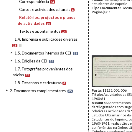
Correspondência
54
Estudantes do Império
Tipo Documental:
Docum
Cursos e actividades culturais
4
Página(s):
7
Relatórios, projectos e planos
de actividades
10
Textos e apontamentos
14
1.4. Imprensa e publicações diversas
13
I
1.5. Documentos internos da CEI
23
1.6. Edições da CEI
24
1.7. Fotografias provenientes dos
sócios
65
1.8. Desenhos e caricaturas
4
Pasta:
11121.001.006
2. Documentos complementares
65
Título:
Actividades da SE
1960/61
Assunto:
Apontamentos
dactilografados com sug
relativas a actividades da
Estudos Ultramarinos da
Estudantes do Império, p
1960/1961: realização de
conferências na Delegaç
Coimbra; coordenação en