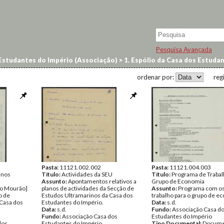
Pesquisa Avançada
Estudantes do Império (Associação)
>
1. Espólio da Casa dos Estuda
e actividades
ordenar por:
reg
Pasta:
11121.002.002
Pasta:
11121.004.003
inos
Título:
Actividades da SEU
Título:
Programa de Trabal
Assunto:
Apontamentos relativos a
Grupo de Economia
do Mourão]
planos de actividades da Secção de
Assunto:
Programa com os
o de
Estudos Ultramarinos da Casa dos
trabalho para o grupo de e
 Casa dos
Estudantes do Império.
Data:
s.d.
Data:
s.d.
Fundo:
Associação Casa d
Fundo:
Associação Casa dos
Estudantes do Império
dos
Estudantes do Império
Tipo Documental:
Docume