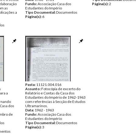
 elaboração
Fundo:
Associação Casa dos
Página(s):
2
om as
Estudantes do Império
blicações a
Tipo Documental:
Documentos
Página(s):
6
dos
entos
Pasta:
11121.004.016
s
Assunto:
Fotocópia de excerto do
ara a
Relatório e Contas da Casa dos
Estudantes do Império de 1962-1963
ernando
com referências à Secção de Estudos
 Casa dos
Ultramarinos.
Data:
1962 - 1963
embro de
Fundo:
Associação Casa dos
Estudantes do Império
dos
Tipo Documental:
Documentos
Página(s):
3
entos