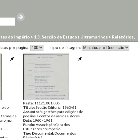
ntes do Império
>
1.3. Secção de Estudos Ultramarinos
>
Relatórios,
istos por página:
Tipo de listagem:
Pasta:
11121.001.005
ho do
Título:
Secção Editorial 1960/61
Assunto:
Sugestões para edições de
 temas de
poesias e contos de vários autores.
conomia.
Data:
1960 - 1961
Fundo:
Associação Casa dos
os
Estudantes do Império
Tipo Documental:
Documentos
ntos
Página(s):
1