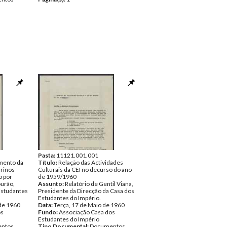
Pasta:
11121.001.001
mento da
Título:
Relação das Actividades
rinos
Culturais da CEI no decurso do ano
o por
de 1959/1960
urão,
Assunto:
Relatório de Gentil Viana,
Estudantes
Presidente da Direcção da Casa dos
Estudantes do Império.
 de 1960
Data:
Terça, 17 de Maio de 1960
os
Fundo:
Associação Casa dos
Estudantes do Império
ntos
Tipo Documental:
Documentos