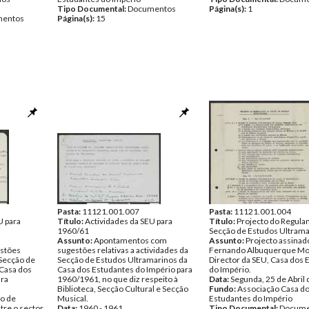
Tipo Documental:
Documentos
Página(s):
1
entos
Página(s):
15
Pasta:
11121.001.007
Pasta:
11121.001.004
U para
Título:
Actividades da SEU para
Título:
Projecto do Regula
1960/61
Secção de Estudos Ultrama
Assunto:
Apontamentos com
Assunto:
Projecto assinad
estões
sugestões relativas a actividades da
Fernando Albuquerque Mo
 Secção de
Secção de Estudos Ultramarinos da
Director da SEU, Casa dos 
 Casa dos
Casa dos Estudantes do Império para
do Império.
ara
1960/1961, no que diz respeito à
Data:
Segunda, 25 de Abril
Biblioteca, Secção Cultural e Secção
Fundo:
Associação Casa d
ão de
Musical.
Estudantes do Império
tre o sector
Data:
1960 - 1961
Tipo Documental:
Docume