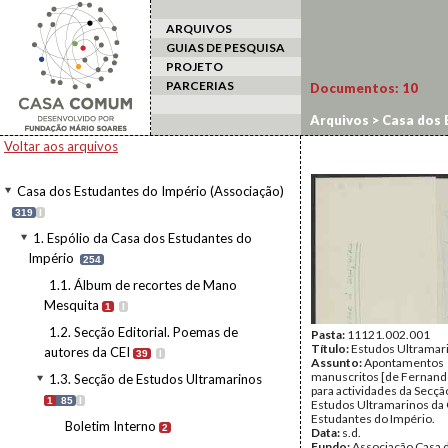
ARQUIVOS
GUIAS DE PESQUISA
PROJETO
PARCERIAS
Documentos:
10
Arquivos
>
Casa dos 
projectos e planos d
Voltar aos arquivos
Casa dos Estudantes do Império (Associação)
319
I
1. Espólio da Casa dos Estudantes do
Império
254
1.1. Álbum de recortes de Mano
Mesquita
1
I
1.2. Secção Editorial. Poemas de
Pasta:
11121.002.001
Título:
Estudos Ultramar
autores da CEI
39
I
Assunto:
Apontamentos
manuscritos [de Fernan
1.3. Secção de Estudos Ultramarinos
para actividades da Secçã
1
85
I
Estudos Ultramarinos da
Estudantes do Império.
Boletim Interno
2
Data:
s.d.
Fundo:
Associação Casa 