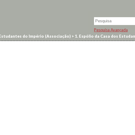
Pesquisa Avançada
Estudantes do Império (Associação)
>
1. Espólio da Casa dos Estuda