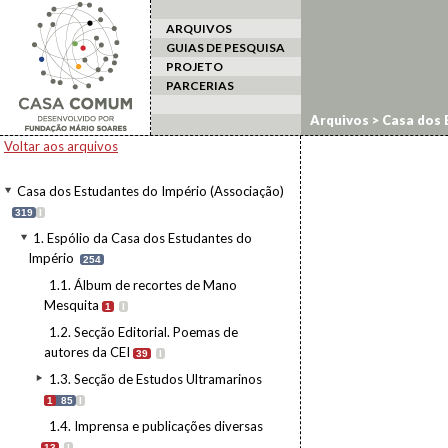
ARQUIVOS
GUIAS DE PESQUISA
PROJETO
PARCERIAS
Arquivos
>
Casa dos 
Voltar aos arquivos
Casa dos Estudantes do Império (Associação)
319
I
1. Espólio da Casa dos Estudantes do
Império
254
1.1. Álbum de recortes de Mano
Mesquita
1
I
1.2. Secção Editorial. Poemas de
autores da CEI
39
I
1.3. Secção de Estudos Ultramarinos
1
85
I
1.4. Imprensa e publicações diversas
13
I