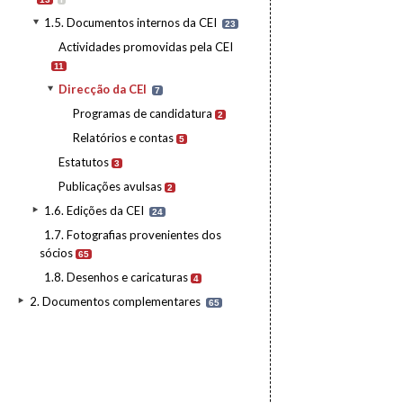
1.5. Documentos internos da CEI
23
Actividades promovidas pela CEI
11
Direcção da CEI
7
Programas de candidatura
2
Relatórios e contas
5
Estatutos
3
Publicações avulsas
2
1.6. Edições da CEI
24
1.7. Fotografias provenientes dos
sócios
65
1.8. Desenhos e caricaturas
4
2. Documentos complementares
65