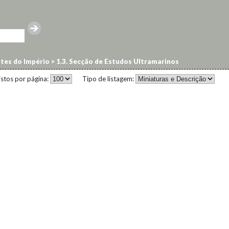
ntes do Império
>
1.3. Secção de Estudos Ultramarinos
istos por página:
Tipo de listagem: