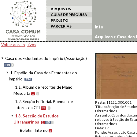
ARQUIVOS
GUIAS DE PESQUISA
PROJETO
PARCERIAS
Info
Arquivos
>
Casa dos 
Voltar aos arquivos
Casa dos Estudantes do Império (Associação)
319
I
1. Espólio da Casa dos Estudantes do
Império
254
1.1. Álbum de recortes de Mano
Mesquita
1
I
1.2. Secção Editorial. Poemas de
Pasta:
11121.000.001
Título:
Secção de Estudo
autores da CEI
39
I
Ultramarinos
Assunto:
Capa dos docu
1.3. Secção de Estudos
relativos à Secção de Est
Ultramarinos
1
85
I
Ultramarinos.
Data:
s.d.
Boletim Interno
2
Fundo:
Associação Casa 
Estudantes do Império