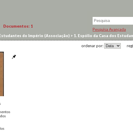
Documentos:
1
Pesquisa Avançada
Estudantes do Império (Associação)
>
1. Espólio da Casa dos Estuda
ordenar por:
reg
s
mentos
udos
dos