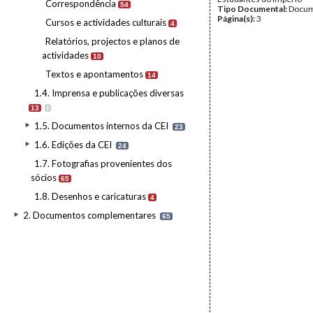
Correspondência
54
Tipo Documental:
Docum
Página(s):
3
Cursos e actividades culturais
4
Relatórios, projectos e planos de
actividades
10
Textos e apontamentos
14
1.4. Imprensa e publicações diversas
13
I
1.5. Documentos internos da CEI
23
1.6. Edições da CEI
24
1.7. Fotografias provenientes dos
sócios
65
1.8. Desenhos e caricaturas
4
2. Documentos complementares
65