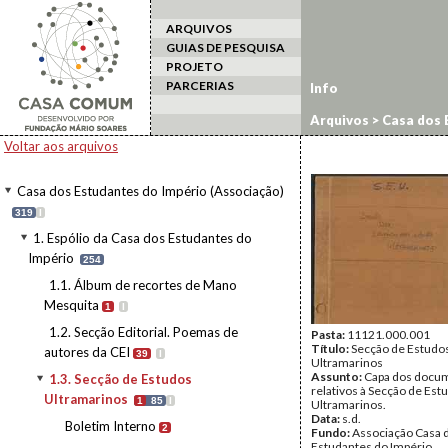
ARQUIVOS
GUIAS DE PESQUISA
PROJETO
PARCERIAS
Info
Arquivos
>
Casa dos 
Voltar aos arquivos
Casa dos Estudantes do Império (Associação)
319
I
1. Espólio da Casa dos Estudantes do
Império
254
1.1. Álbum de recortes de Mano
Mesquita
1
I
1.2. Secção Editorial. Poemas de
Pasta:
11121.000.001
Título:
Secção de Estudo
autores da CEI
39
I
Ultramarinos
Assunto:
Capa dos docu
1.3. Secção de Estudos
relativos à Secção de Est
Ultramarinos
1
85
I
Ultramarinos.
Data:
s.d.
Boletim Interno
2
Fundo:
Associação Casa 
Estudantes do Império