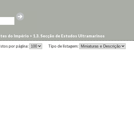
ntes do Império
>
1.3. Secção de Estudos Ultramarinos
istos por página:
Tipo de listagem: