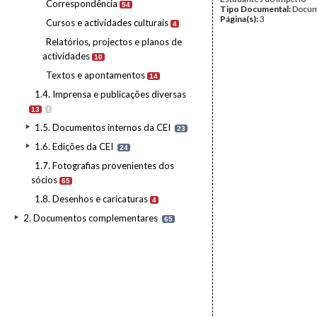
Correspondência
54
Tipo Documental:
Docum
Página(s):
3
Cursos e actividades culturais
4
Relatórios, projectos e planos de
actividades
10
Textos e apontamentos
14
1.4. Imprensa e publicações diversas
13
I
1.5. Documentos internos da CEI
23
1.6. Edições da CEI
24
1.7. Fotografias provenientes dos
sócios
65
1.8. Desenhos e caricaturas
4
2. Documentos complementares
65