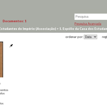
Documentos:
1
Pesquisa Avançada
Estudantes do Império (Associação)
>
1. Espólio da Casa dos Estuda
ordenar por:
reg
s
mentos
udos
dos