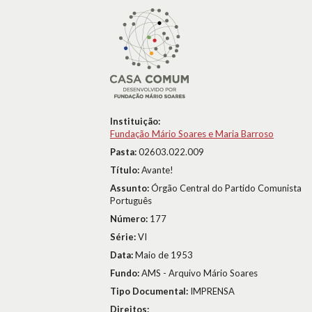
Instituição:
Fundação Mário Soares e Maria Barroso
Pasta:
02603.022.009
Título:
Avante!
Assunto:
Órgão Central do Partido Comunista
Português
Número:
177
Série:
VI
Data:
Maio de 1953
Fundo:
AMS - Arquivo Mário Soares
Tipo Documental:
IMPRENSA
Direitos: