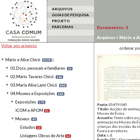
ARQUIVOS
GUIAS DE PESQUISA
PROJETO
PARCERIAS
Documentos:
3
Arquivos
>
Mário e Al
Voltar aos arquivos
ordenar po
Mário e Alice Chicó
8139
I
01.Docs. pessoais e familiares
10
02.Mário Tavares Chicó
146
03.Maria Alice Lami Chicó
666
04.Museus e Exposições
245
Exposições
175
Pasta:
05479.045
Título:
Acções de animaç
ICOM e APOM
21
Museu de Évora
Assunto:
Texto sobre ac
Museus
49
animação no Museu de Év
crianças das escolas da c
Estudos
13
Évora e arredores.
Data:
s.d.
Listagens Obras de Arte
14
Fundo:
DTC - Documentos