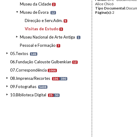
Museu da Cidade
Alice Chicó
2
Tipo Documental:
Docum
Museu de Évora
Página(s):
2
12
Direcção e Serv.Adm.
9
Visitas de Estudo
3
Museu Nacional de Arte Antiga
1
Pessoal e Formação
7
05.Textos
146
06.Fundação Calouste Gulbenkian
12
07.Correspondência
1066
08.Imprensa/Recortes
106
390
09.Fotografias
5408
10.Biblioteca Digital
25
50