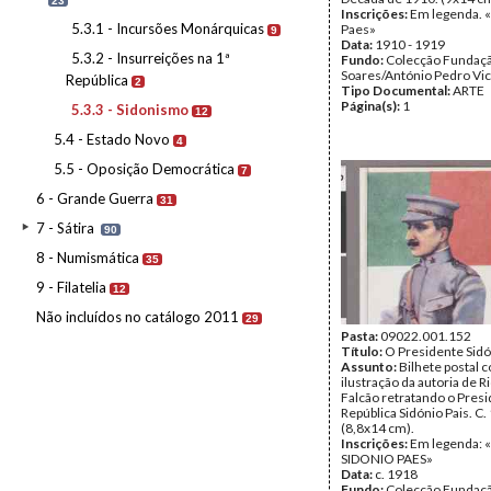
23
Inscrições:
Em legenda. «
5.3.1 - Incursões Monárquicas
Paes»
9
Data:
1910 - 1919
5.3.2 - Insurreições na 1ª
Fundo:
Colecção Fundaç
Soares/António Pedro Vi
República
2
Tipo Documental:
ARTE
Página(s):
1
5.3.3 - Sidonismo
12
5.4 - Estado Novo
4
5.5 - Oposição Democrática
7
6 - Grande Guerra
31
7 - Sátira
90
8 - Numismática
35
9 - Filatelia
12
Não incluídos no catálogo 2011
29
Pasta:
09022.001.152
Título:
O Presidente Sidó
Assunto:
Bilhete postal 
ilustração da autoria de R
Falcão retratando o Pres
República Sidónio Pais. C.
(8,8x14 cm).
Inscrições:
Em legenda: «
SIDONIO PAES»
Data:
c. 1918
Fundo:
Colecção Fundaç