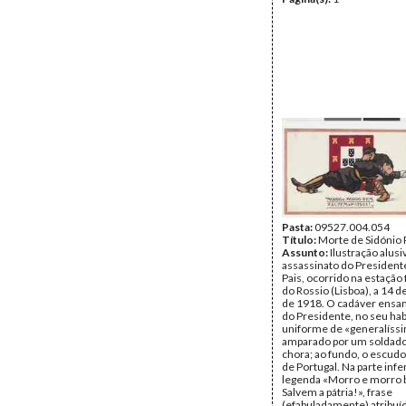
Pasta:
09527.004.054
Título:
Morte de Sidónio 
Assunto:
Ilustração alusi
assassinato do President
Pais, ocorrido na estação 
do Rossio (Lisboa), a 14
de 1918. O cadáver ensa
do Presidente, no seu hab
uniforme de «generalíssi
amparado por um soldado
chora; ao fundo, o escud
de Portugal. Na parte infer
legenda «Morro e morro
Salvem a pátria!», frase
(efabuladamente) atribuí