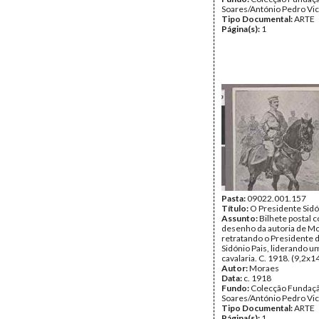
Soares/António Pedro Vi
Tipo Documental:
ARTE
Página(s):
1
Pasta:
09022.001.157
Título:
O Presidente Sidó
Assunto:
Bilhete postal
desenho da autoria de M
retratando o Presidente d
Sidónio Pais, liderando u
cavalaria. C. 1918. (9,2x1
Autor:
Moraes
Data:
c. 1918
Fundo:
Colecção Fundaç
Soares/António Pedro Vi
Tipo Documental:
ARTE
Página(s):
1