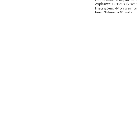
expirante. C. 1918. (28x1
Inscrições:
«Morro e mo
bem./Salvem a Pátria!»
Data:
1918
Fundo:
Colecção Fundaç
Soares/António Pedro Vi
Tipo Documental:
ARTE
Página(s):
1