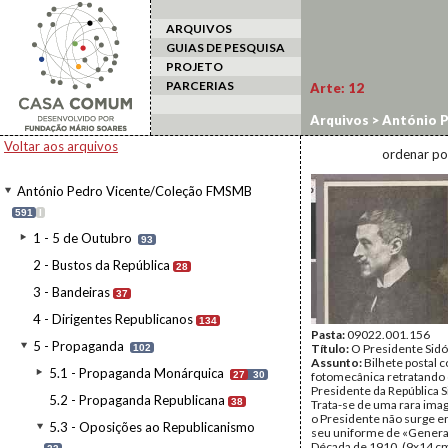
ARQUIVOS
GUIAS DE PESQUISA
PROJETO
PARCERIAS
Arte:
12
Arquivos
>
António 
>
5.3.3 - Sidonismo
Voltar aos arquivos
ordenar po
António Pedro Vicente/Coleção FMSMB
591
I
1 - 5 de Outubro
93
2 - Bustos da República
28
3 - Bandeiras
37
4 - Dirigentes Republicanos
134
Pasta:
09022.001.156
5 - Propaganda
Título:
O Presidente Sidó
102
Assunto:
Bilhete postal
5.1 - Propaganda Monárquica
27
30
fotomecânica retratando
Presidente da República S
5.2 - Propaganda Republicana
38
Trata-se de uma rara im
o Presidente não surge 
5.3 - Oposições ao Republicanismo
seu uniforme de «Genera
Década de 1910. (9x14 cm