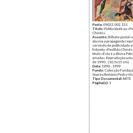
reprodução dum outro d
em que alguns republica
influentes festejaram o 
aniversário do moviment
maio de 1915. O almôço f
do Vasco da Gama.»
Pasta:
09022.002.131
Data:
Título:
Segunda, 14 de Mai
Publicidade ao «P
Fundo:
Chinês»
Colecção Fundaç
Soares/António Pedro Vi
Assunto:
Bilhete postal
Tipo Documental:
alusiva a propaganda repu
ARTE
Página(s):
servindo de publicidade a
2
lisboeta «Pavilhão Chinês»
título «Esta é a ditosa Pát
amada». Reprodução actu
de 1990.. (10,5x15 cm).
Data:
1990 - 1999
Fundo:
Colecção Fundaç
Soares/António Pedro Vi
Tipo Documental:
ARTE
Página(s):
1