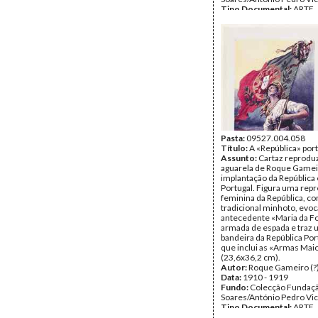
Tipo Documental:
ARTE
Página(s):
1
Pasta:
09527.004.058
Título:
A «República» por
Assunto:
Cartaz reprodu
aguarela de Roque Gameir
implantação da República
Portugal. Figura uma rep
feminina da República, co
tradicional minhoto, evo
antecedente «Maria da Fo
armada de espada e traz
bandeira da República Po
que inclui as «Armas Maio
(23,6x36,2 cm).
Autor:
Roque Gameiro (?
Data:
1910 - 1919
Fundo:
Colecção Fundaç
Soares/António Pedro Vi
Tipo Documental:
ARTE
Página(s):
1