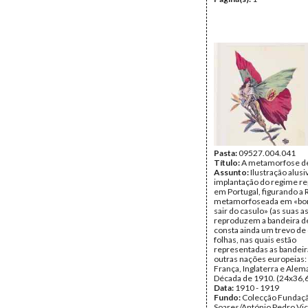
Pasta:
09527.004.041
Título:
A metamorfose de
Assunto:
Ilustração alusi
implantação do regime re
em Portugal, figurando a 
metamorfoseada em «bor
sair do casulo» (as suas a
reproduzem a bandeira d
consta ainda um trevo de
folhas, nas quais estão
representadas as bandeir
outras nações europeias: 
França, Inglaterra e Alem
Década de 1910. (24x36,6
Data:
1910 - 1919
Fundo:
Colecção Fundaç
Soares/António Pedro Vi