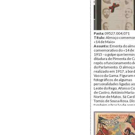
Pasta:
09527.004.071
Título:
Almoço comemora
«14 de Maio»
Assunto:
Ementa do alm
comemorativo do «14 de
1915 - o golpe que termin
ditadura de Pimenta de C
repôs o funcionamento d
do Parlamento. O almoço 
realizado em 1917, a bor
Vasco da Gama. Figuram 
fotográficos de algumas
personalidades ligadas ao
Leote do Rego, Afonso Co
de Castro, António Maria d
Norton de Matos, Sá Card
Tomás de Sousa Rosa. Dis
também o brasão de arma
República Portuguesa. A
laço com as cores verde 
No verso, as assinaturas 
comensais. 15 de Maio d
(12x20 cm).
Inscrições:
No verso: ass
manuscrito: «Este menu é