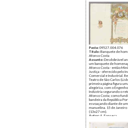
Pasta:
09527.004.076
Título:
Banquete de hom
Afonso Costa
Assunto:
Desdobrável a
um banquete de homena
Afonso Costa - então Mini
Justiça - oferecido pelo In
Comercial e Industrial. R
Teatro de São Carlos (Lisb
primeira página figura um
alegórica, com o Engenho
Indústria segurando o ret
Afonso Costa; como fundo
bandeira da República Po
esvoaçando diante de um
manuelina. 15 de Janeiro
(13x27 cm).
Autor:
A. Fonseca
Inscrições:
Primeira pági
«Banquete de homenage
Ministro da Justiça Dr. A