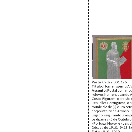
Pasta:
09022.001.126
Título:
Homenagem a Afo
Assunto:
Postal com mot
relevos homenageando 
Costa. Figuram: o brasão
República Portuguesa, o 
município de (?) e um ret
corpo inteiro de Afonso C
togado, segurando uma 
os dizeres «5 de Outubro
«Portugal Novo» e «Leis d
Década de 1910. (9x13,8 
Data:
1910 - 1919