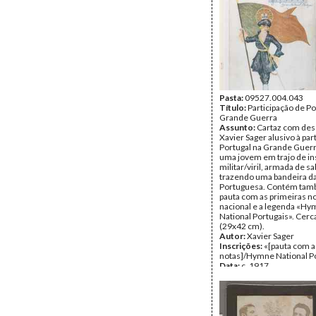
offerecido pelo Inquilinat
Commercial e Industrial.
S. Carlos aos 15 de Janei
No verso: ementa do ban
programa musical e anún
alocuções.
Data:
Domingo, 15 de Jan
1911
Fundo:
Colecção Fundaç
Soares/António Pedro Vi
Pasta:
09527.004.043
Tipo Documental:
Título:
Participação de Po
ARTE
Página(s):
Grande Guerra
2
Assunto:
Cartaz com de
Xavier Sager alusivo à par
Portugal na Grande Guerr
uma jovem em trajo de in
militar/viril, armada de sa
trazendo uma bandeira da
Portuguesa. Contém ta
pauta com as primeiras no
nacional e a legenda «H
National Portugais». Cerc
(29x42 cm).
Autor:
Xavier Sager
Inscrições:
«[pauta com a
notas]/Hymne National P
Data:
c. 1917
Fundo:
Colecção Fundaç
Soares/António Pedro Vi
Tipo Documental:
ARTE
Página(s):
1