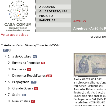
ARQUIVOS
GUIAS DE PESQUISA
PROJETO
PARCERIAS
Arte:
29
Arquivos
>
António 
Voltar aos arquivos
ordenar po
António Pedro Vicente/Coleção FMSMB
591
I
1 - 5 de Outubro
93
2 - Bustos da República
28
3 - Bandeiras
37
4 - Dirigentes Republicanos
134
Pasta:
09022.001.092
5 - Propaganda
Título:
Conselho Naciona
102
Mulheres Portuguesas
6 - Grande Guerra
31
Assunto:
Bilhete postal 
ilustração alusiva à acção
7 - Sátira
90
«Conselho Nacional das 
Portuguesas». S/d. (8,8x1
8 - Numismática
35
Inscrições:
«CONSELHO
DAS MULHERES PORTUG