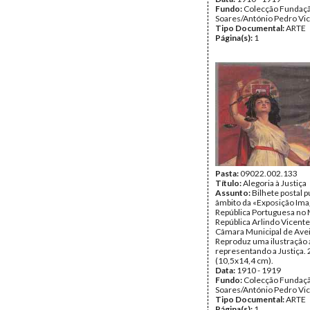
Fundo:
Colecção Fundaç
Soares/António Pedro Vi
Tipo Documental:
ARTE
Página(s):
1
Pasta:
09022.002.133
Título:
Alegoria à Justiça
Assunto:
Bilhete postal 
âmbito da «Exposição Im
República Portuguesa no
República Arlindo Vicente
Câmara Municipal de Avei
Reproduz uma ilustração 
representando a Justiça. 
(10,5x14,4 cm).
Data:
1910 - 1919
Fundo:
Colecção Fundaç
Soares/António Pedro Vi
Tipo Documental:
ARTE
Página(s):
1