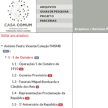
ARQUIVOS
GUIAS DE PESQUISA
PROJETO
PARCERIAS
Arquivos
>
António 
Voltar aos arquivos
António Pedro Vicente/Coleção FMSMB
591
I
1 - 5 de Outubro
93
1.1 - Operações 5 de Outubro de
1910
18
1.2 - Governo Provisório
10
1.3 - Funerais Miguel Bombarda e
Cândido dos Reis
6
1.4 - Representações Proclamação da
República
19
1.5 - 1º Aniversário da República
40