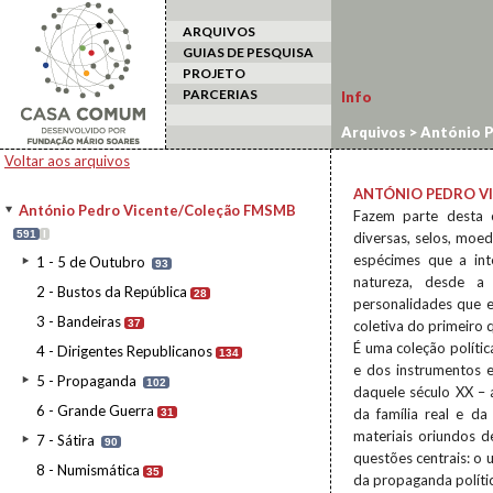
ARQUIVOS
GUIAS DE PESQUISA
PROJETO
PARCERIAS
Info
Arquivos
>
António 
Voltar aos arquivos
ANTÓNIO PEDRO V
António Pedro Vicente/Coleção FMSMB
Fazem parte desta co
591
I
diversas, selos, moe
espécimes que a int
1 - 5 de Outubro
93
natureza, desde a
2 - Bustos da República
28
personalidades que 
3 - Bandeiras
37
coletiva do primeiro 
É uma coleção polític
4 - Dirigentes Republicanos
134
e dos instrumentos e
5 - Propaganda
102
daquele século XX – 
6 - Grande Guerra
da família real e d
31
materiais oriundos 
7 - Sátira
90
questões centrais: o 
8 - Numismática
35
da propaganda polític