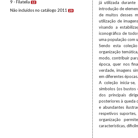
9 - Filatelia
já utilizada durant
12
introdução de elemen
Não incluídos no catálogo 2011
29
de muitos desses ma
utilização de imagen
visando a estabiliz
iconográfico de todo
uma população com um
Sendo esta coleção
organização temática
modo, contribuir par
época, quer nos fin
verdade, imagens sim
em diferentes épocas
A coleção inicia-se
símbolos (os bustos 
dos principais diri
posteriores à queda 
e abundantes ilustra
respetivos suportes, 
organização permit
características, dific