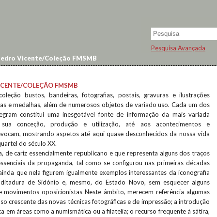
Pesquisa Avançada
Pedro Vicente/Coleção FMSMB
ICENTE/COLEÇÃO FMSMB
leção bustos, bandeiras, fotografias, postais, gravuras e ilustrações
das e medalhas, além de numerosos objetos de variado uso. Cada um dos
egram constitui uma inesgotável fonte de informação da mais variada
 sua conceção, produção e utilização, até aos acontecimentos e
evocam, mostrando aspetos até aqui quase desconhecidos da nossa vida
quartel do século XX.
a, de cariz essencialmente republicano e que representa alguns dos traços
ssenciais da propaganda, tal como se configurou nas primeiras décadas
ainda que nela figurem igualmente exemplos interessantes da iconografia
a ditadura de Sidónio e, mesmo, do Estado Novo, sem esquecer alguns
de movimentos oposicionistas Neste âmbito, merecem referência algumas
uso crescente das novas técnicas fotográficas e de impressão; a introdução
a em áreas como a numismática ou a filatelia; o recurso frequente à sátira,