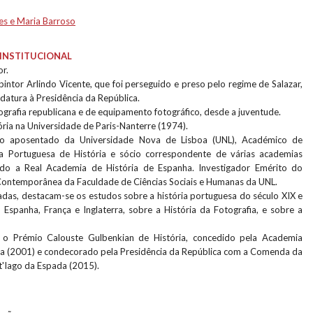
es e Maria Barroso
INSTITUCIONAL
or.
intor Arlindo Vicente, que foi perseguido e preso pelo regime de Salazar,
datura à Presidência da República.
grafia republicana e de equipamento fotográfico, desde a juventude.
ria na Universidade de Paris-Nanterre (1974).
ico aposentado da Universidade Nova de Lisboa (UNL), Académico de
Portuguesa de História e sócio correspondente de várias academias
uindo a Real Academia de História de Espanha. Investigador Emérito do
a Contemporânea da Faculdade de Ciências Sociais e Humanas da UNL.
adas, destacam-se os estudos sobre a história portuguesa do século XIX e
 Espanha, França e Inglaterra, sobre a História da Fotografia, e sobre a
o Prémio Calouste Gulbenkian de História, concedido pela Academia
ia (2001) e condecorado pela Presidência da República com a Comenda da
t'Iago da Espada (2015).