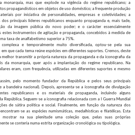
e a monarquia, mas que explode na vigência do regime republicano; a
tos propagandísticos em objetos de uso doméstico; a frequente produção
teriais por iniciativa de personalidades, empresas e coletividades; a
s dos principais líderes republicanos enquanto propaganda e, mais tade,
ação da imagem pública do novo poder; e o carácter essencialmente
s estes instrumentos de agitação e propaganda, concebidos à medida de
a taxa de analfabetismo superior a 75%.
 complexa e temporalmente muito diversificada, optou-se pela sua
, em que cada tema reúne espécies em diferentes suportes. Cremos, deste
a melhor transmitir a própria natureza da propaganda e da iconografia da
ais da monarquia, quer após a implantação do regime republicano. Na
ilares eram, com frequência, utilizadas em diferentes suportes e mesmo
.
, assim, pelo momento fundador da República e pelos seus principais
e a bandeira nacional). Depois, apresenta-se a iconografia de divulgação
gentes republicanos e os materiais de propaganda, incluindo alguns
da República. Seguem-se a iconografia relacionada com a I Guerra Mundial
ções de sátira política e social. Finalmente, em função da natureza dos
encontram-se as espécies numismáticas, medalhísticas e filatélicas. Esta
e mostrar na sua plenitude uma coleção que, pelas suas próprias
ilmente se conteria numa estrita organização cronológica ou tipológica.