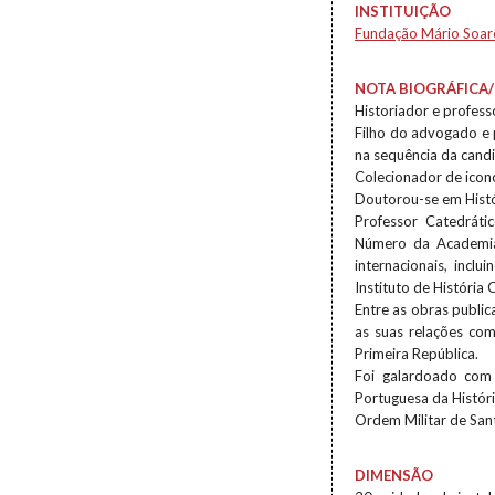
INSTITUIÇÃO
Fundação Mário Soar
NOTA BIOGRÁFICA/
Historiador e profess
Filho do advogado e p
na sequência da candi
Colecionador de icono
Doutorou-se em Histó
Professor Catedrát
Número da Academia 
internacionais, incl
Instituto de Históri
Entre as obras public
as suas relações com
Primeira República.
Foi galardoado com 
Portuguesa da Histór
Ordem Militar de San
DIMENSÃO