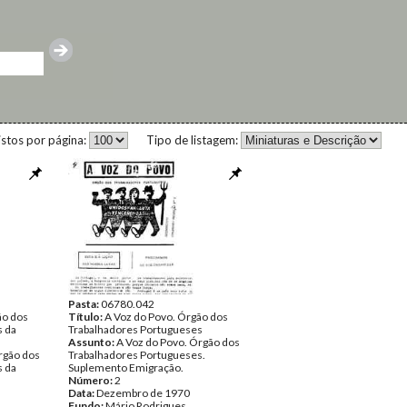
istos por página:
Tipo de listagem:
Pasta:
06780.042
ão dos
Título:
A Voz do Povo. Órgão dos
s da
Trabalhadores Portugueses
Assunto:
A Voz do Povo. Órgão dos
rgão dos
Trabalhadores Portugueses.
s da
Suplemento Emigração.
Número:
2
Data:
Dezembro de 1970
Fundo:
Mário Rodrigues