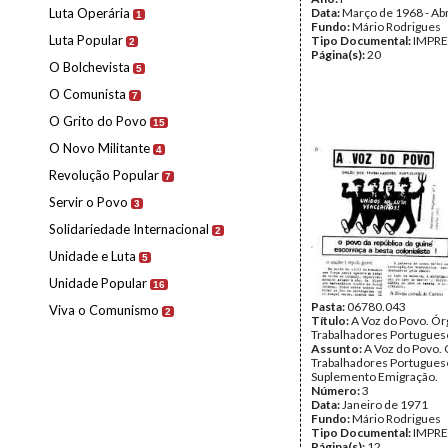
Luta Operária
Data:
Março de 1968 - Abr
1
Fundo:
Mário Rodrigues
Luta Popular
Tipo Documental:
IMPR
2
Página(s):
20
O Bolchevista
5
O Comunista
7
O Grito do Povo
15
O Novo Militante
4
Revolução Popular
7
Servir o Povo
3
Solidariedade Internacional
2
Unidade e Luta
5
Unidade Popular
16
Pasta:
06780.043
Viva o Comunismo
2
Título:
A Voz do Povo. Ór
Trabalhadores Portugues
Assunto:
A Voz do Povo.
Trabalhadores Portugues
Suplemento Emigração.
Número:
3
Data:
Janeiro de 1971
Fundo:
Mário Rodrigues
Tipo Documental:
IMPR
Página(s):
12