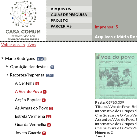
ARQUIVOS
GUIAS DE PESQUISA
PROJETO
PARCERIAS
Imprensa:
5
Arquivos
>
Mário Rod
Voltar aos arquivos
Mário Rodrigues
113
I
Oposição clandestina
9
Recortes/Imprensa
104
A Centelha
9
A Voz do Povo
5
Acção Popular
2
Pasta:
06780.039
Título:
A Voz do Povo. Bo
As Armas do Povo
2
Informativo dos Grupos 
Che Guevara e O Povo V
Estrela Vermelha
12
Assunto:
A Voz do Povo. 
Informativo dos Grupos 
Guarda Vermelha
3
Che Guevara e O Povo Ve
Número:
2
Jovem Guarda
2
Ano:
I