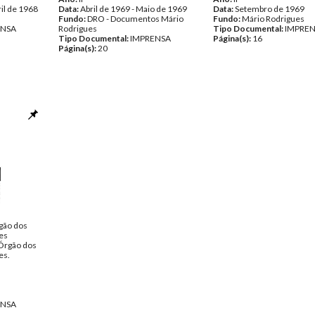
il de 1968
Data:
Abril de 1969 - Maio de 1969
Data:
Setembro de 1969
Fundo:
DRO - Documentos Mário
Fundo:
Mário Rodrigues
ENSA
Rodrigues
Tipo Documental:
IMPRE
Tipo Documental:
IMPRENSA
Página(s):
16
Página(s):
20
gão dos
es
 Órgão dos
es.
ENSA