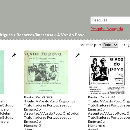
Pesquisa Avançada
rigues
>
Recortes/Imprensa
>
A Voz do Povo
ordenar por:
reg
Pasta:
06780.040
Pasta:
06780.041
letim
Título:
A Voz do Povo. Órgão dos
Título:
A Voz do Povo. Órg
de Estudo
Trabalhadores Portugueses da
Trabalhadores Portuguese
encerá
Emigração
Emigração
Boletim
Assunto:
A Voz do Povo. Órgão dos
Assunto:
A Voz do Povo. Ó
de Estudo
Trabalhadores Portugueses da
Trabalhadores Portuguese
ncerá.
Emigração.
Emigração.
Número:
5
Número:
6
Ano:
II
Ano:
II