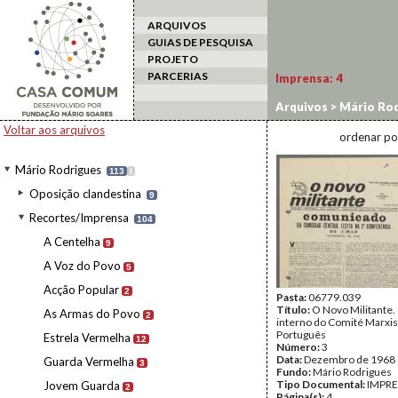
ARQUIVOS
GUIAS DE PESQUISA
PROJETO
PARCERIAS
Imprensa:
4
Arquivos
>
Mário Rod
Voltar aos arquivos
ordenar po
Mário Rodrigues
113
I
Oposição clandestina
9
Recortes/Imprensa
104
A Centelha
9
A Voz do Povo
5
Acção Popular
2
Pasta:
06779.039
Título:
O Novo Militante.
As Armas do Povo
2
interno do Comité Marxis
Português
Estrela Vermelha
12
Número:
3
Data:
Dezembro de 1968
Guarda Vermelha
3
Fundo:
Mário Rodrigues
Tipo Documental:
IMPR
Jovem Guarda
2
Página(s):
4