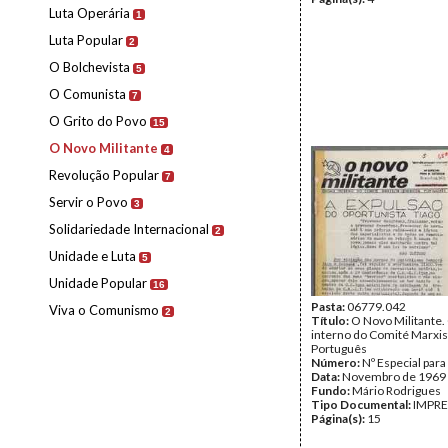
Luta Operária
1
Luta Popular
2
O Bolchevista
5
O Comunista
7
O Grito do Povo
15
O Novo Militante
4
Revolução Popular
7
Servir o Povo
3
Solidariedade Internacional
2
Unidade e Luta
5
Unidade Popular
16
Pasta:
06779.042
Viva o Comunismo
2
Título:
O Novo Militante.
interno do Comité Marxis
Português
Número:
Nº Especial para
Data:
Novembro de 1969
Fundo:
Mário Rodrigues
Tipo Documental:
IMPR
Página(s):
15