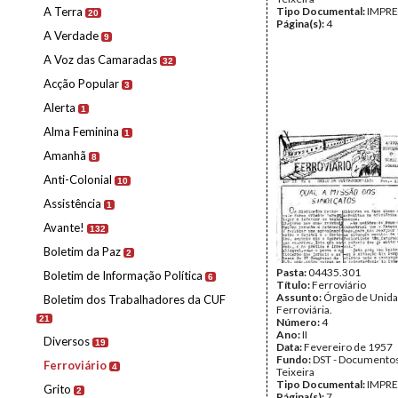
A Terra
Tipo Documental:
IMPR
20
Página(s):
4
A Verdade
9
A Voz das Camaradas
32
Acção Popular
3
Alerta
1
Alma Feminina
1
Amanhã
8
Anti-Colonial
10
Assistência
1
Avante!
132
Boletim da Paz
2
Pasta:
04435.301
Boletim de Informação Política
6
Título:
Ferroviário
Assunto:
Órgão de Unid
Boletim dos Trabalhadores da CUF
Ferroviária.
21
Número:
4
Ano:
II
Diversos
19
Data:
Fevereiro de 1957
Fundo:
DST - Documentos
Ferroviário
4
Teixeira
Tipo Documental:
IMPR
Grito
2
Página(s):
7