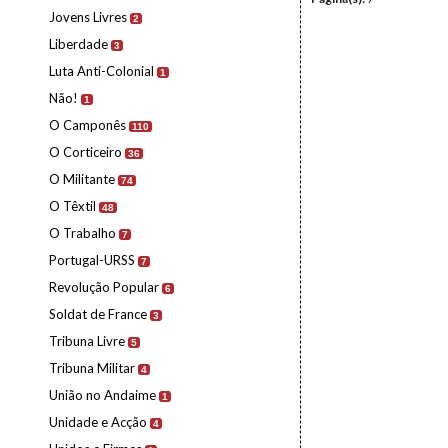
Jovens Livres
2
Liberdade
3
Luta Anti-Colonial
1
Não!
1
O Camponês
110
O Corticeiro
36
O Militante
74
O Têxtil
48
O Trabalho
7
Portugal-URSS
7
Revolução Popular
6
Soldat de France
3
Tribuna Livre
5
Tribuna Militar
4
União no Andaime
1
Unidade e Acção
4