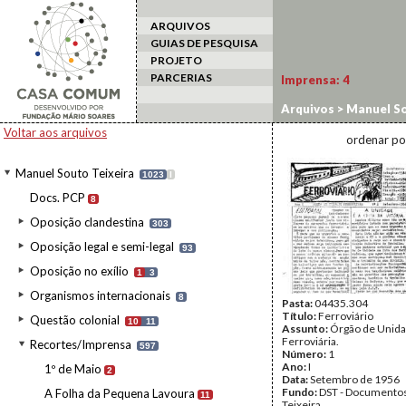
ARQUIVOS
GUIAS DE PESQUISA
PROJETO
PARCERIAS
Imprensa:
4
Arquivos
>
Manuel So
Voltar aos arquivos
ordenar po
Manuel Souto Teixeira
1023
I
Docs. PCP
8
Oposição clandestina
303
Oposição legal e semi-legal
93
Oposição no exílio
1
3
Organismos internacionais
8
Pasta:
04435.304
Título:
Ferroviário
Questão colonial
10
11
Assunto:
Órgão de Unid
Ferroviária.
Recortes/Imprensa
597
Número:
1
Ano:
I
1º de Maio
2
Data:
Setembro de 1956
Fundo:
DST - Documentos
A Folha da Pequena Lavoura
11
Teixeira