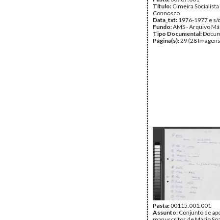
Título:
Cimeira Socialist
Connosco
Data_txt:
1976-1977 e s/
Fundo:
AMS - Arquivo Má
Tipo Documental:
Docum
Página(s):
29 (28 Imagens
Pasta:
00115.001.001
Assunto:
Conjunto de a
manuscritos de Mário So