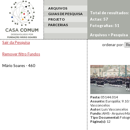
ARQUIVOS
Total de resultados:
GUIAS DE PESQUISA
Actas: 57
PROJETO
PARCERIAS
Fotografias: 51
Arquivos
> Pesquisa
Sair da Pesquisa
ordenar por:
Remover filtro Fundos
Mário Soares - 460
Pasta:
05144.014
Assunto:
Europália; 9.10.
Vasconcelos
Autor:
Luís Vasconcelos
Fundo:
AMS - Arquivo Má
Tipo Documental:
Fotogr
Página(s):
12