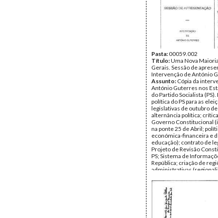
Pasta:
00059.002
Título:
Uma Nova Maioria
Gerais. Sessão de aprese
Intervenção de António 
Assunto:
Cópia da interv
António Guterres nos Es
do Partido Socialista (PS).
política do PS para as elei
legislativas de outubro d
alternância política; crític
Governo Constitucional (
na ponte 25 de Abril; polít
económica-financeira e 
educação); contrato de leg
Projeto de Revisão Consti
PS; Sistema de Informaçõ
República; criação de reg
administrativas (regional
União Económica Europei
Concertação Social; Ren
Mínimo Garantido; desert
populacional; política agrí
educativa.
Data:
terça, 11 de outubr
Fundo:
AMS - Arquivo Má