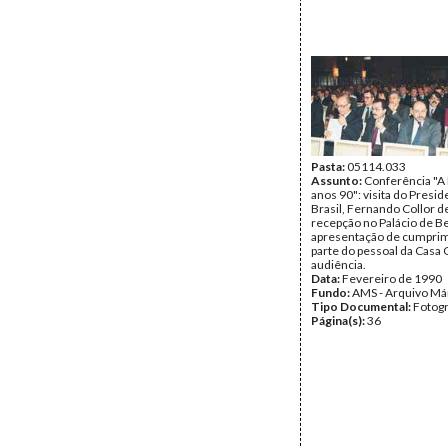
Pasta:
05114.033
Assunto:
Conferência "A
anos 90": visita do Presi
Brasil, Fernando Collor d
recepção no Palácio de B
apresentação de cumpri
parte do pessoal da Casa C
audiência.
Data:
Fevereiro de 1990
Fundo:
AMS - Arquivo Má
Tipo Documental:
Fotogr
Página(s):
36