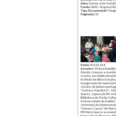
Data:
Quinta, 6 de Outub
Fundo:
AMS - Arquivo Má
Tipo Documental:
Fotogr
Página(s):
32
Pasta:
05120.014
Assunto:
Visita à Repúbli
Irlanda; crianças e monit
creche, em Dublin (imedi
Instituto de Altos Estudo
inauguração da exposição
séculos de pintura portu
"Guiness Hop Store"; ; Ma
Soares, esposa do PR; visi
Biblioteca da Trinity Colle
(Universidade de Dublin),
cerimónia de doutorame
"Honoris Causa" de Mário
PR Mário Soares assinando
honra; Durão Barroso, Mi