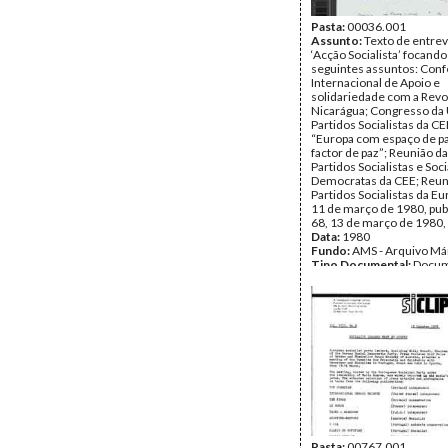
Pasta:
00036.001
Assunto:
Texto de entrev
‘Acção Socialista’ focando
seguintes assuntos: Conf
Internacional de Apoio e
solidariedade com a Revo
Nicarágua; Congresso da
Partidos Socialistas da C
“Europa com espaço de p
factor de paz”; Reunião d
Partidos Socialistas e Soci
Democratas da CEE; Reun
Partidos Socialistas da Eu
11 de março de 1980, publ
68, 13 de março de 1980
Data:
1980
Fundo:
AMS - Arquivo Má
Tipo Documental:
Docum
Página(s):
40
Pasta:
00767.001