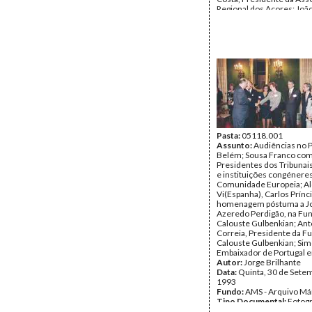
Regional dos Açores; Joã
Alvim, director editorial 
lançamento do livro de A
Ribeiro dos Santos sobre
Cortesão na Biblioteca Na
Data:
Quinta, 30 de Junho
Terça, 5 de Julho de 1994
Fundo:
AMS - Arquivo Má
Tipo Documental:
Fotogr
Página(s):
34
Pasta:
05118.001
Assunto:
Audiências no P
Belém; Sousa Franco co
Presidentes dos Tribunai
e instituições congénere
Comunidade Europeia; Al
Vi(Espanha), Carlos Prínc
homenagem póstuma a J
Azeredo Perdigão, na Fu
Calouste Gulbenkian; Ant
Correia, Presidente da F
Calouste Gulbenkian; Si
Embaixador de Portugal 
Autor:
Jorge Brilhante
Data:
Quinta, 30 de Sete
1993
Fundo:
AMS - Arquivo Má
Tipo Documental:
Fotogr
Página(s):
36