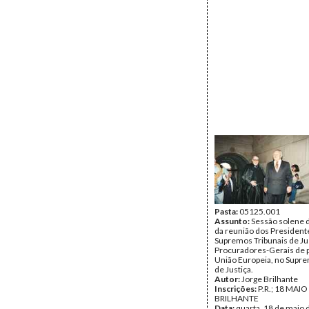
Pasta:
05125.001
Assunto:
Sessão solene 
da reunião dos President
Supremos Tribunais de Ju
Procuradores-Gerais de p
União Europeia, no Supre
de Justiça.
Autor:
Jorge Brilhante
Inscrições:
P.R.; 18 MAI
BRILHANTE
Data:
quarta, 18 de maio 