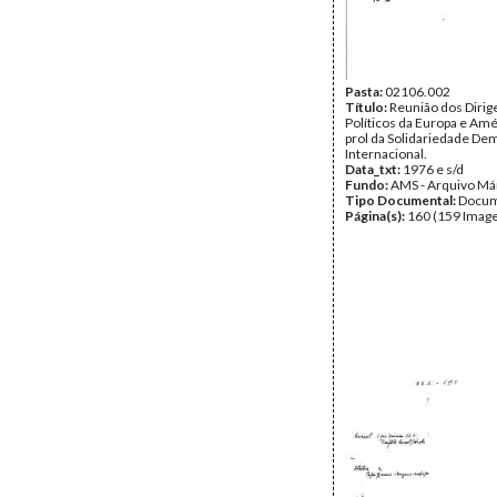
Tipo Documental:
Docum
Página(s):
10
Pasta:
02106.002
Título:
Reunião dos Dirig
Políticos da Europa e Am
prol da Solidariedade De
Internacional.
Data_txt:
1976 e s/d
Fundo:
AMS - Arquivo Má
Tipo Documental:
Docum
Página(s):
160 (159 Image