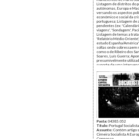
Listagem de distritos do p
autónomas, Europa e Mac
versando os aspectos polí
económico e social da cri
portuguesa; Listagem de 
pendentes (ex: 'Calendár
viagens', 'Sondagem', Paci
Listagem de temas a tratar
'Relatório Médio Oriente',
estudo Espanha/América'
soltas onde sobressaem
como o de Ribeiro dos San
Soares, Luís Guerra; Ap
presumivelmente utiliza
suporte de uma intervenç
(três folhas), de onde s
alguns tópicos, designad
'Democracia', 'Dimensão
internacional', 'falência 
real'; Notas onde sobressa
'falar Willy Brandt' e ond
igualmente ler um recado
presumivelmente da autor
Mateus, acerca do desejo
Monjardino acompanhar 
ida aos EU; Apontamentos
instauração de um proces
imprensa e s/ a expulsão
Pasta:
04385.052
presumível militante do P
Título:
Portugal Socialista
pertencente à secção de 
Assunto:
Contém artigo 
apontamentos redigidos 
Cimeira Socialista A Euro
timbrado da Presidência
Connosco.