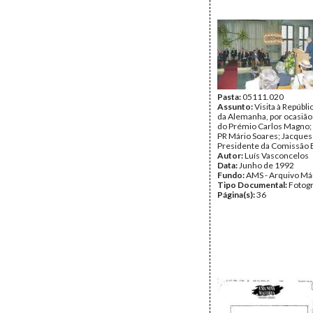
Pasta:
05111.020
Assunto:
Visita à Repúbli
da Alemanha, por ocasião
do Prémio Carlos Magno;
PR Mário Soares; Jacques
Presidente da Comissão 
Autor:
Luís Vasconcelos
Data:
Junho de 1992
Fundo:
AMS - Arquivo Má
Tipo Documental:
Fotogr
Página(s):
36