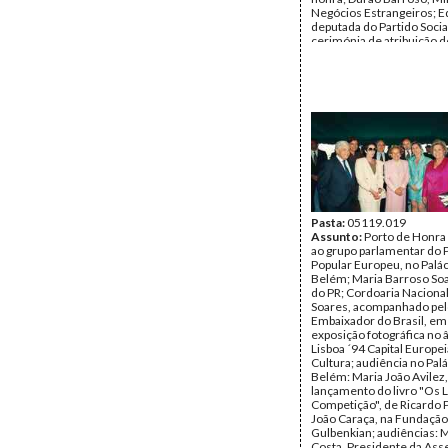
Negócios Estrangeiros; Ed
deputada do Partido Social
cerimónia de atribuição d
condecorações ao Embai
Portugal em Dublin e func
Embaixada - presentes D
Barroso e Maria Barroso 
entre outros; deslocaçã
de Cork: chegada, em ae
irlandesa, da comitiva po
acompanhada por Mary R
Presidente da Irlanda, e 
Data:
Terça, 1 de Junho d
Sexta, 4 de Junho de 199
Fundo:
AMS - Arquivo Má
Tipo Documental:
Pasta:
05119.019
Fotogr
Página(s):
Assunto:
Porto de Honra
35
ao grupo parlamentar do 
Popular Europeu, no Palác
Belém; Maria Barroso So
do PR; Cordoaria Nacional
Soares, acompanhado pe
Embaixador do Brasil, em 
exposição fotográfica no 
Lisboa ´94 Capital Europei
Cultura; audiência no Pal
Belém: Maria João Avilez, 
lançamento do livro "Os L
Competição", de Ricardo P
João Caraça, na Fundação
Gulbenkian; audiências: 
Costa, Presidente da Ass