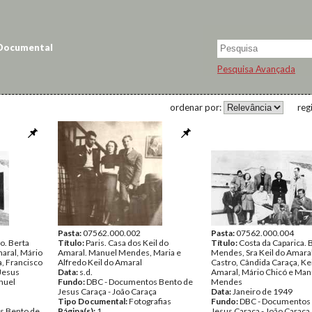
 Documental
Pesquisa Avançada
ordenar por:
reg
Pasta:
07562.000.002
Pasta:
07562.000.004
o. Berta
Título:
Paris. Casa dos Keil do
Título:
Costa da Caparica. 
aral, Mário
Amaral. Manuel Mendes, Maria e
Mendes, Sra Keil do Amaral
a, Francisco
Alfredo Keil do Amaral
Castro, Cândida Caraça, Kei
 Jesus
Data:
s.d.
Amaral, Mário Chicó e Man
nuel
Fundo:
DBC - Documentos Bento de
Mendes
Jesus Caraça - João Caraça
Data:
Janeiro de 1949
Tipo Documental:
Fotografias
Fundo:
DBC - Documentos
s Bento de
Página(s):
1
Jesus Caraça - João Caraça