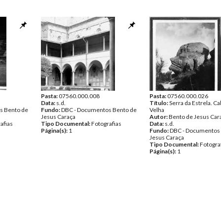
Pasta:
07560.000.008
Pasta:
07560.000.026
Data:
s.d.
Título:
Serra da Estrela. C
s Bento de
Fundo:
DBC - Documentos Bento de
Velha
Jesus Caraça
Autor:
Bento de Jesus Car
afias
Tipo Documental:
Fotografias
Data:
s.d.
Página(s):
1
Fundo:
DBC - Documentos
Jesus Caraça
Tipo Documental:
Fotogra
Página(s):
1