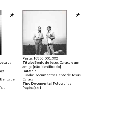
Pasta:
10385.001.002
abeça da
Título:
Bento de Jesus Caraça e um
amigo [não identificado]
aça
Data:
s.d.
Fundo:
Documentos Bento de Jesus
 Bento de
Caraça
Tipo Documental:
Fotografias
fias
Página(s):
1