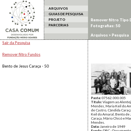
ARQUIVOS
GUIAS DE PESQUISA
PROJETO
Remover filtro Tipo
PARCERIAS
Fotografias: 50
Arquivos
> Pesquisa
Sair da Pesquisa
Remover filtro Fundos
Bento de Jesus Caraça - 50
Pasta:
07562.000.005
Título:
Viagem ao Alentej
Mendes, Maria Keil do Am
de Castro, Cândida Caraç
Keil do Amaral, Bento de
Caraça, Mário Chicó e Ma
Mendes.
Data:
Janeiro de 1949
Fundo:
DBC - Documento