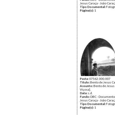
Jesus Caraça - João Caraç
Tipo Documental:
Fotogr
Página(s):
1
Pasta:
07562.000.007
Título:
Bento de Jesus C
Assunto:
Bento de Jesus 
Viçosa].
Data:
s.d.
Fundo:
DBC - Documento
Jesus Caraça - João Caraç
Tipo Documental:
Fotogr
Página(s):
1