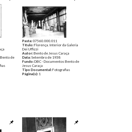
Pasta:
07560.000.011
Título:
Florença. Interior da Galeria
aça
Dei Uffizzi
Autor:
Bento de Jesus Caraça
 Bento de
Data:
Setembro de 1938
Fundo:
DBC - Documentos Bento de
fias
Jesus Caraça
Tipo Documental:
Fotografias
Página(s):
1