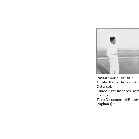
Pasta:
10385.001.008
Título:
Bento de Jesus C
Data:
s.d.
Fundo:
Documentos Bent
Caraça
Tipo Documental:
Fotogr
Página(s):
1