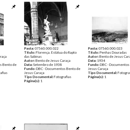
Pasta:
07560.000.022
Pasta:
07560.000.023
Título:
Florença. Estátua do Rapto
Título:
Penhas Douradas
raça
das Sabinas
Autor:
Bento de Jesus Car
Autor:
Bento de Jesus Caraça
Data:
1934
s Bento de
Data:
Setembro de 1938
Fundo:
DBC - Documentos
Fundo:
DBC - Documentos Bento de
Jesus Caraça
afias
Jesus Caraça
Tipo Documental:
Fotogra
Tipo Documental:
Fotografias
Página(s):
1
Página(s):
1