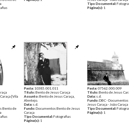
a
Tipo Documental:
Fotogra
afias
Página(s):
1
Pasta:
10385.001.011
Pasta:
07562.000.009
araça
Título:
Bento de Jesus Caraça
Título:
Bento de Jesus Car
Caraça [Vila
Assunto:
Bento de Jesus Caraça,
Data:
s.d.
Alentejo.
Fundo:
DBC - Documentos
Data:
s.d.
Jesus Caraça - João Caraça
s Bento de
Fundo:
Documentos Bento de Jesus
Tipo Documental:
Fotogra
a
Caraça
Página(s):
1
afias
Tipo Documental:
Fotografias
Página(s):
1