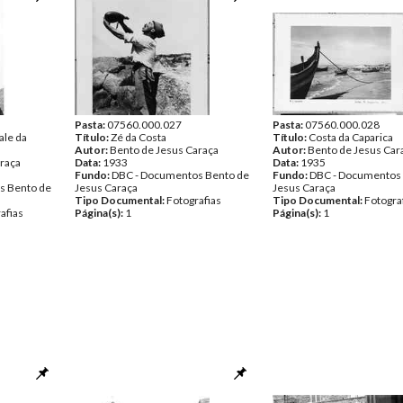
Pasta:
07560.000.027
Pasta:
07560.000.028
ale da
Título:
Zé da Costa
Título:
Costa da Caparica
Autor:
Bento de Jesus Caraça
Autor:
Bento de Jesus Car
raça
Data:
1933
Data:
1935
Fundo:
DBC - Documentos Bento de
Fundo:
DBC - Documentos
s Bento de
Jesus Caraça
Jesus Caraça
Tipo Documental:
Fotografias
Tipo Documental:
Fotogra
afias
Página(s):
1
Página(s):
1