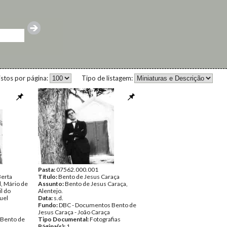
istos por página:
Tipo de listagem:
Pasta:
07562.000.001
Berta
Título:
Bento de Jesus Caraça
, Mário de
Assunto:
Bento de Jesus Caraça,
l do
Alentejo.
uel
Data:
s.d.
Fundo:
DBC - Documentos Bento de
Jesus Caraça - João Caraça
 Bento de
Tipo Documental:
Fotografias
Página(s):
1