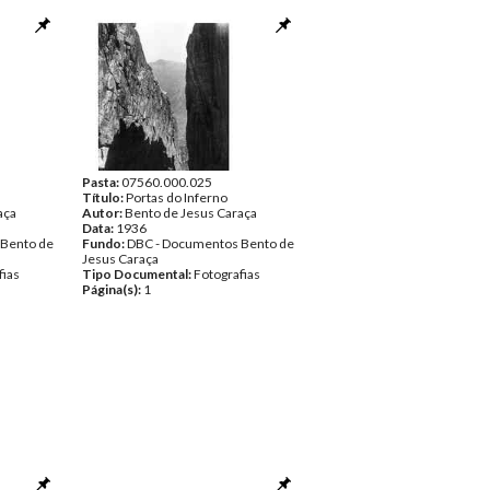
Pasta:
07560.000.025
Título:
Portas do Inferno
aça
Autor:
Bento de Jesus Caraça
Data:
1936
 Bento de
Fundo:
DBC - Documentos Bento de
Jesus Caraça
fias
Tipo Documental:
Fotografias
Página(s):
1