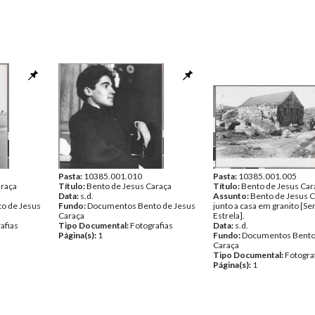
Pasta:
10385.001.010
Pasta:
10385.001.005
araça
Título:
Bento de Jesus Caraça
Título:
Bento de Jesus Car
Data:
s.d.
Assunto:
Bento de Jesus 
o de Jesus
Fundo:
Documentos Bento de Jesus
junto a casa em granito [Se
Caraça
Estrela].
afias
Tipo Documental:
Fotografias
Data:
s.d.
Página(s):
1
Fundo:
Documentos Bento
Caraça
Tipo Documental:
Fotogra
Página(s):
1