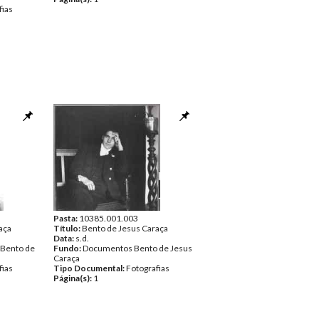
fias
Pasta:
10385.001.003
aça
Título:
Bento de Jesus Caraça
Data:
s.d.
 Bento de
Fundo:
Documentos Bento de Jesus
Caraça
fias
Tipo Documental:
Fotografias
Página(s):
1