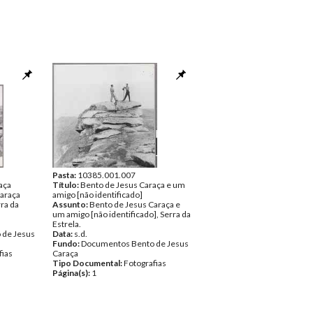
Pasta:
10385.001.007
aça
Título:
Bento de Jesus Caraça e um
Caraça
amigo [não identificado]
rra da
Assunto:
Bento de Jesus Caraça e
um amigo [não identificado], Serra da
Estrela.
 de Jesus
Data:
s.d.
Fundo:
Documentos Bento de Jesus
fias
Caraça
Tipo Documental:
Fotografias
Página(s):
1