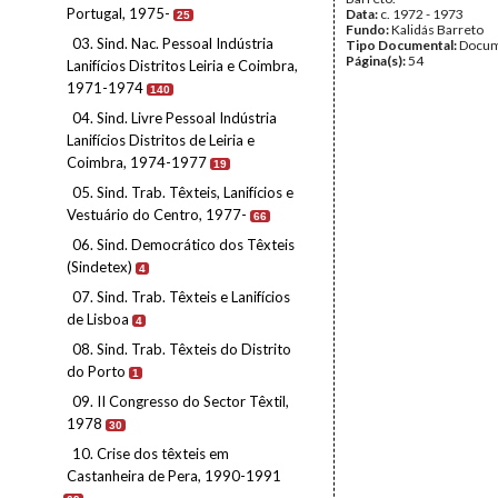
Portugal, 1975-
Data:
c. 1972 - 1973
25
Fundo:
Kalidás Barreto
03. Sind. Nac. Pessoal Indústria
Tipo Documental:
Docum
Página(s):
54
Lanifícios Distritos Leiria e Coimbra,
1971-1974
140
04. Sind. Livre Pessoal Indústria
Lanifícios Distritos de Leiria e
Coimbra, 1974-1977
19
05. Sind. Trab. Têxteis, Lanifícios e
Vestuário do Centro, 1977-
66
06. Sind. Democrático dos Têxteis
(Sindetex)
4
07. Sind. Trab. Têxteis e Lanifícios
de Lisboa
4
08. Sind. Trab. Têxteis do Distrito
do Porto
1
09. II Congresso do Sector Têxtil,
1978
30
10. Crise dos têxteis em
Castanheira de Pera, 1990-1991