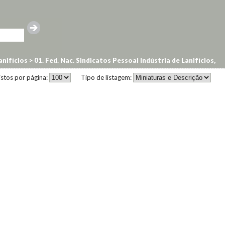
lanifícios
>
01. Fed. Nac. Sindicatos Pessoal Indústria de Lanifícios,
istos por página:
Tipo de listagem: