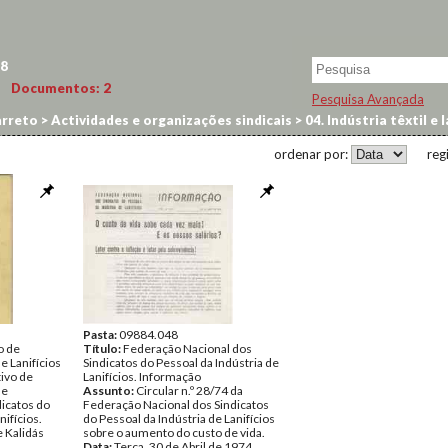
8
Documentos:
2
Pesquisa Avançada
arreto
>
Actividades e organizações sindicais
>
04. Indústria têxtil e 
ordenar por:
reg
Pasta:
09884.048
o de
Título:
Federação Nacional dos
de Lanifícios
Sindicatos do Pessoal da Indústria de
ivo de
Lanifícios. Informação
de
Assunto:
Circular n.º 28/74 da
dicatos do
Federação Nacional dos Sindicatos
nifícios.
do Pessoal da Indústria de Lanifícios
 Kalidás
sobre o aumento do custo de vida.
Data:
Terça, 30 de Abril de 1974