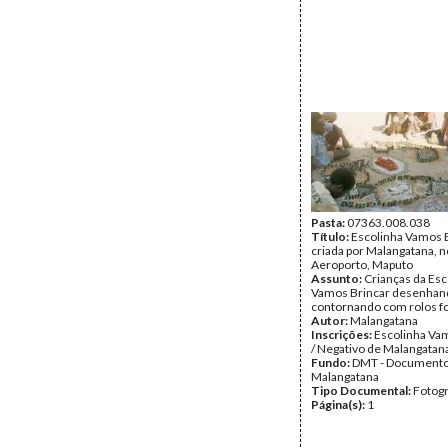
Pasta:
07363.008.038
Título:
Escolinha Vamos B
criada por Malangatana, n
Aeroporto, Maputo
Assunto:
Crianças da Esc
Vamos Brincar desenhand
contornando com rolos fo
Autor:
Malangatana
Inscrições:
Escolinha Va
/ Negativo de Malangatan
Fundo:
DMT - Document
Malangatana
Tipo Documental:
Fotogr
Página(s):
1