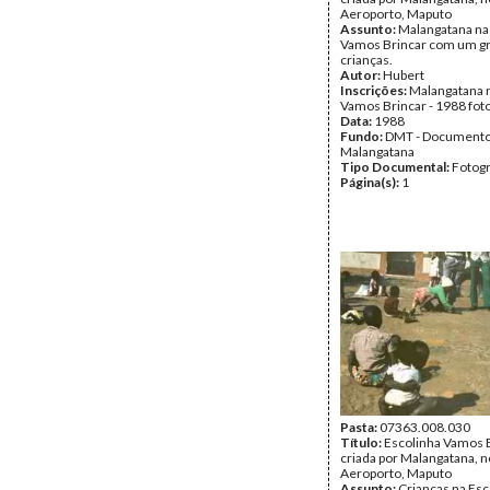
Aeroporto, Maputo
Assunto:
Malangatana na
Vamos Brincar com um g
crianças.
Autor:
Hubert
Inscrições:
Malangatana 
Vamos Brincar - 1988 fot
Data:
1988
Fundo:
DMT - Document
Malangatana
Tipo Documental:
Fotogr
Página(s):
1
Pasta:
07363.008.030
Título:
Escolinha Vamos B
criada por Malangatana, n
Aeroporto, Maputo
Assunto:
Crianças na Esc