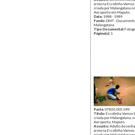
areia na Escolinha Vamos 
criada por Malangatana no
Aeroporto em Maputo.
Data:
1988 - 1989
Fundo:
DMT - Document
Malangatana
Tipo Documental:
Fotogr
Página(s):
1
Pasta:
07830.005.049
Título:
Escolinha Vamos B
criada por Malangatana, n
Aeroporto, Maputo
Assunto:
Adulto desenh
areia na Escolinha Vamos 
criada por Malangatana no