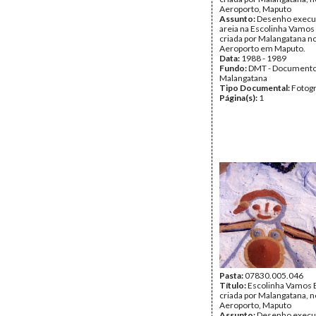
Aeroporto, Maputo
Assunto:
Desenho execu
areia na Escolinha Vamos 
criada por Malangatana no
Aeroporto em Maputo.
Data:
1988 - 1989
Fundo:
DMT - Document
Malangatana
Tipo Documental:
Fotogr
Página(s):
1
Pasta:
07830.005.046
Título:
Escolinha Vamos B
criada por Malangatana, n
Aeroporto, Maputo
Assunto:
Desenho execu