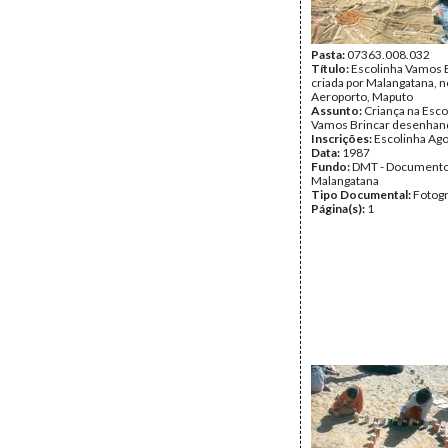
Pasta:
07363.008.032
Título:
Escolinha Vamos B
criada por Malangatana, n
Aeroporto, Maputo
Assunto:
Criança na Esco
Vamos Brincar desenhand
Inscrições:
Escolinha Ag
Data:
1987
Fundo:
DMT - Document
Malangatana
Tipo Documental:
Fotogr
Página(s):
1