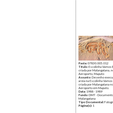
Pasta:
07830.005.012
Título:
Escolinha Vamos B
criada por Malangatana, n
Aeroporto, Maputo
Assunto:
Desenho execu
areia na Escolinha Vamos 
criada por Malangatana no
Aeroporto em Maputo.
Data:
1988 - 1989
Fundo:
DMT - Document
Malangatana
Tipo Documental:
Fotogr
Página(s):
1