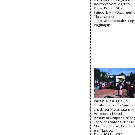
Aeroporto em Maputo.
Data:
1988 - 1989
Fundo:
DMT - Document
Malangatana
Tipo Documental:
Fotogr
Página(s):
1
Pasta:
07830.005.053
Título:
Escolinha Vamos B
criada por Malangatana, n
Aeroporto, Maputo
Assunto:
Grupo de crianç
Escolinha Vamos Brincar, 
Malangatana no Bairro do
em Maputo.
Data:
1988 - 1989