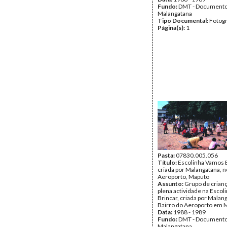
Fundo:
DMT - Document
Malangatana
Tipo Documental:
Fotogr
Página(s):
1
Pasta:
07830.005.056
Título:
Escolinha Vamos B
criada por Malangatana, n
Aeroporto, Maputo
Assunto:
Grupo de crian
plena actividade na Esco
Brincar, criada por Malan
Bairro do Aeroporto em 
Data:
1988 - 1989
Fundo:
DMT - Document
Malangatana