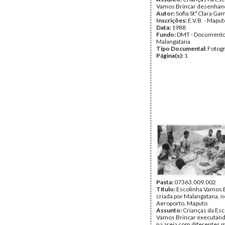
Vamos Brincar desenhand
Autor:
Sofia Stª Clara Ga
Inscrições:
E.V.B. - Maput
Data:
1988
Fundo:
DMT - Document
Malangatana
Tipo Documental:
Fotogr
Página(s):
1
Pasta:
07363.009.002
Título:
Escolinha Vamos B
criada por Malangatana, n
Aeroporto, Maputo
Assunto:
Crianças da Esc
Vamos Brincar executand
na areia com diferentes m