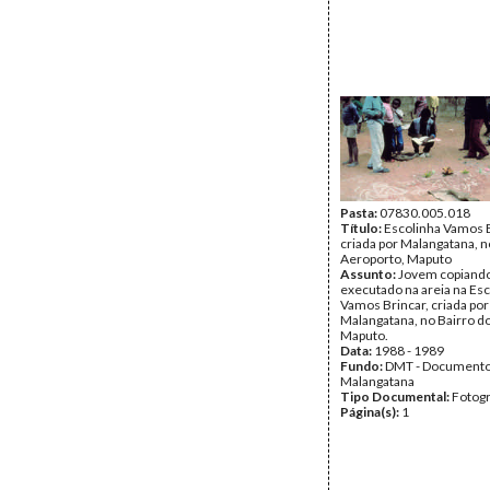
Pasta:
07830.005.018
Título:
Escolinha Vamos B
criada por Malangatana, n
Aeroporto, Maputo
Assunto:
Jovem copiand
executado na areia na Es
Vamos Brincar, criada por
Malangatana, no Bairro d
Maputo.
Data:
1988 - 1989
Fundo:
DMT - Document
Malangatana
Tipo Documental:
Fotogr
Página(s):
1