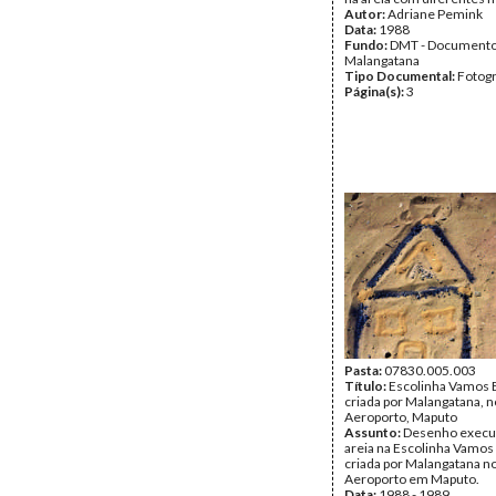
Autor:
Adriane Pemink
Data:
1988
Fundo:
DMT - Document
Malangatana
Tipo Documental:
Fotogr
Página(s):
3
Pasta:
07830.005.003
Título:
Escolinha Vamos B
criada por Malangatana, n
Aeroporto, Maputo
Assunto:
Desenho execu
areia na Escolinha Vamos 
criada por Malangatana no
Aeroporto em Maputo.
Data:
1988 - 1989