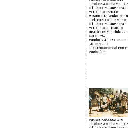
Título:
Escolinha Vamos B
criada por Malangatana, n
Aeroporto, Maputo
Assunto:
Desenho execu
areia na Escolinha Vamos 
criada por Malangatana no
Aeroporto em Maputo.
Inscrições:
Escolinha Ag
Data:
1987
Fundo:
DMT - Document
Malangatana
Tipo Documental:
Fotogr
Página(s):
1
Pasta:
07363.008.018
Título:
Escolinha Vamos B
criada por Malangatana, n