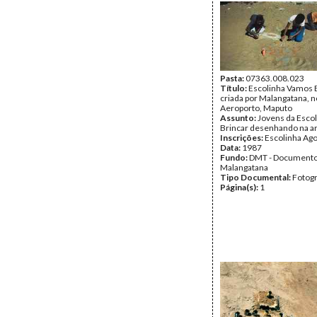
Pasta:
07363.008.023
Título:
Escolinha Vamos B
criada por Malangatana, n
Aeroporto, Maputo
Assunto:
Jovens da Esco
Brincar desenhando na ar
Inscrições:
Escolinha Ag
Data:
1987
Fundo:
DMT - Document
Malangatana
Tipo Documental:
Fotogr
Página(s):
1