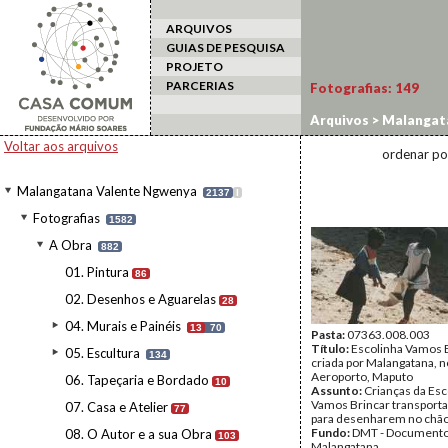
ARQUIVOS
GUIAS DE PESQUISA
PROJETO
PARCERIAS
Fotografias:
149
Arquivos
>
Malangat
Escolinha Vamos Bri
Voltar aos arquivos
ordenar po
Malangatana Valente Ngwenya
2137
I
Fotografias
1582
A Obra
882
01. Pintura
86
02. Desenhos e Aguarelas
28
04. Murais e Painéis
13
70
Pasta:
07363.008.003
Título:
Escolinha Vamos B
05. Escultura
134
criada por Malangatana, n
Aeroporto, Maputo
06. Tapeçaria e Bordado
10
Assunto:
Crianças da Esc
Vamos Brincar transporta
07. Casa e Atelier
77
para desenharem no chão
Fundo:
DMT - Document
08. O Autor e a sua Obra
103
Malangatana