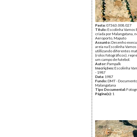
Pasta:
07363.008.027
Título:
Escolinha Vamos B
criada por Malangatana, n
Aeroporto, Maputo
Assunto:
Desenho execu
areia na Escolinha Vamos
utillizando diferentes mat
(rolos fotográficos), rep
um campo de futebol.
Autor:
Pampalk
Inscrições:
Escolinha Va
- 1987
Data:
1987
Fundo:
DMT - Document
Malangatana
Tipo Documental:
Fotogr
Página(s):
1