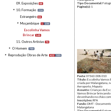
09. Exposições
Tipo Documental:
Fotogr
88
Página(s):
1
10. Formação
216
Estrangeiro
66
Moçambique
1
150
Escolinha Vamos
Brincar
149
11. Outros Artistas
70
O Homem
700
Reprodução Obras de Arte
422
555
Pasta:
07363.008.010
Título:
Escolinha Vamos B
criada por Malangatana, n
Aeroporto, Maputo
Assunto:
Crianças da Esc
Vamos Brincar brincando
desenhando no chão com 
Inscrições:
RFA
Fundo:
DMT - Document
Malangatana
Tipo Documental:
Fotogr