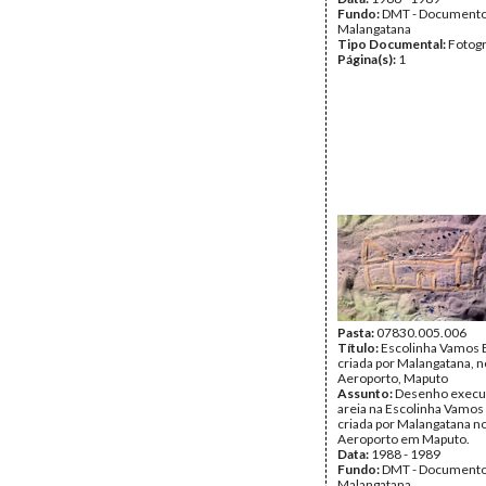
Fundo:
DMT - Document
Malangatana
Tipo Documental:
Fotogr
Página(s):
1
Pasta:
07830.005.006
Título:
Escolinha Vamos B
criada por Malangatana, n
Aeroporto, Maputo
Assunto:
Desenho execu
areia na Escolinha Vamos 
criada por Malangatana no
Aeroporto em Maputo.
Data:
1988 - 1989
Fundo:
DMT - Document
Malangatana