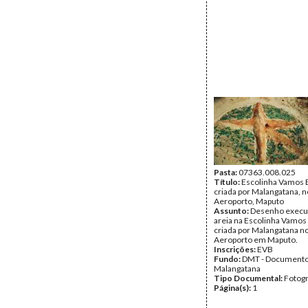
Pasta:
07363.008.025
Título:
Escolinha Vamos B
criada por Malangatana, n
Aeroporto, Maputo
Assunto:
Desenho execu
areia na Escolinha Vamos 
criada por Malangatana no
Aeroporto em Maputo.
Inscrições:
EVB
Fundo:
DMT - Document
Malangatana
Tipo Documental:
Fotogr
Página(s):
1