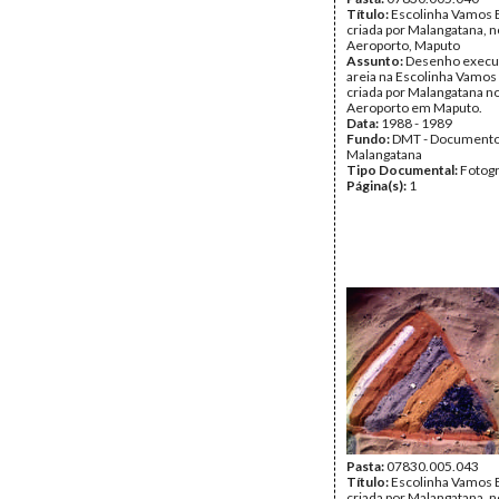
Título:
Escolinha Vamos B
criada por Malangatana, n
Aeroporto, Maputo
Assunto:
Desenho execu
areia na Escolinha Vamos 
criada por Malangatana no
Aeroporto em Maputo.
Data:
1988 - 1989
Fundo:
DMT - Document
Malangatana
Tipo Documental:
Fotogr
Página(s):
1
Pasta:
07830.005.043
Título:
Escolinha Vamos B
criada por Malangatana, n