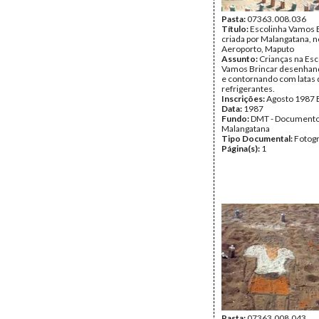
Pasta:
07363.008.036
Título:
Escolinha Vamos B
criada por Malangatana, n
Aeroporto, Maputo
Assunto:
Crianças na Esc
Vamos Brincar desenhand
e contornando com latas 
refrigerantes.
Inscrições:
Agosto 1987 
Data:
1987
Fundo:
DMT - Document
Malangatana
Tipo Documental:
Fotogr
Página(s):
1
Pasta:
07363.008.043