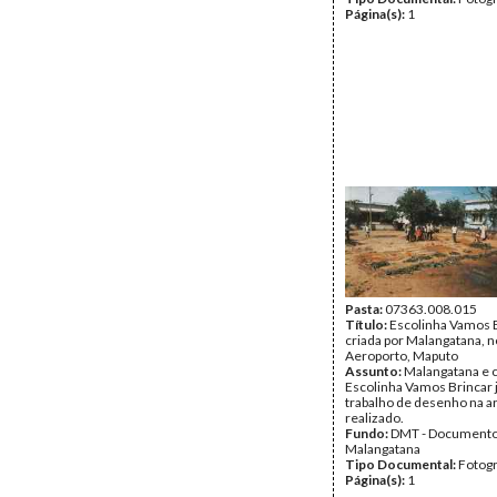
Página(s):
1
Pasta:
07363.008.015
Título:
Escolinha Vamos B
criada por Malangatana, n
Aeroporto, Maputo
Assunto:
Malangatana e c
Escolinha Vamos Brincar 
trabalho de desenho na ar
realizado.
Fundo:
DMT - Document
Malangatana
Tipo Documental:
Fotogr
Página(s):
1