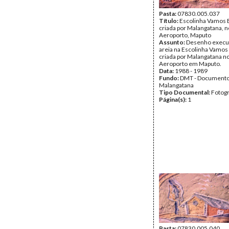
Pasta:
07830.005.037
Título:
Escolinha Vamos B
criada por Malangatana, n
Aeroporto, Maputo
Assunto:
Desenho execu
areia na Escolinha Vamos 
criada por Malangatana no
Aeroporto em Maputo.
Data:
1988 - 1989
Fundo:
DMT - Document
Malangatana
Tipo Documental:
Fotogr
Página(s):
1
Pasta:
07830.005.040