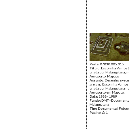
Pasta:
07830.005.015
Título:
Escolinha Vamos B
criada por Malangatana, n
Aeroporto, Maputo
Assunto:
Desenho execu
areia na Escolinha Vamos 
criada por Malangatana no
Aeroporto em Maputo.
Data:
1988 - 1989
Fundo:
DMT - Document
Malangatana
Tipo Documental:
Fotogr
Página(s):
1