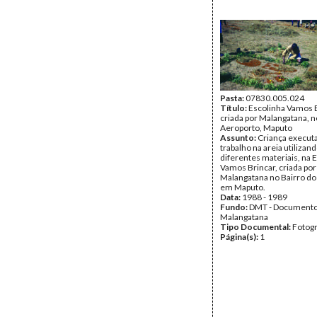
Pasta:
07830.005.024
Título:
Escolinha Vamos B
criada por Malangatana, n
Aeroporto, Maputo
Assunto:
Criança execu
trabalho na areia utilizan
diferentes materiais, na 
Vamos Brincar, criada por
Malangatana no Bairro do
em Maputo.
Data:
1988 - 1989
Fundo:
DMT - Document
Malangatana
Tipo Documental:
Fotogr
Página(s):
1