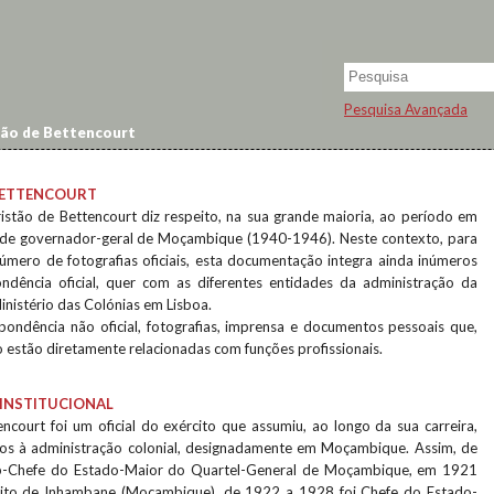
Pesquisa Avançada
tão de Bettencourt
 BETTENCOURT
istão de Bettencourt diz respeito, na sua grande maioria, ao período em
 de governador-geral de Moçambique (1940-1946). Neste contexto, para
mero de fotografias oficiais, esta documentação integra ainda inúmeros
ondência oficial, quer com as diferentes entidades da administração da
inistério das Colónias em Lisboa.
ondência não oficial, fotografias, imprensa e documentos pessoais que,
o estão diretamente relacionadas com funções profissionais.
INSTITUCIONAL
ncourt foi um oficial do exército que assumiu, ao longo da sua carreira,
dos à administração colonial, designadamente em Moçambique. Assim, de
b-Chefe do Estado-Maior do Quartel-General de Moçambique, em 1921
ito de Inhambane (Moçambique), de 1922 a 1928 foi Chefe do Estado-