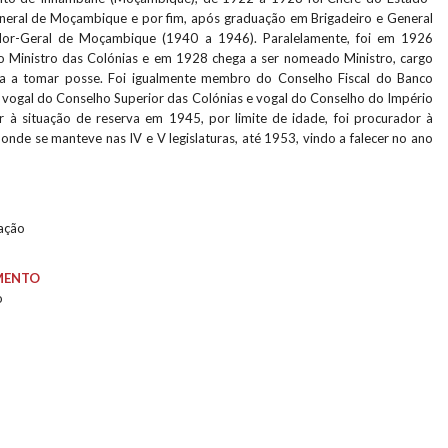
neral de Moçambique e por fim, após graduação em Brigadeiro e General
dor-Geral de Moçambique (1940 a 1946). Paralelamente, foi em 1926
o Ministro das Colónias e em 1928 chega a ser nomeado Ministro, cargo
sa a tomar posse. Foi igualmente membro do Conselho Fiscal do Banco
, vogal do Conselho Superior das Colónias e vogal do Conselho do Império
r à situação de reserva em 1945, por limite de idade, foi procurador à
nde se manteve nas IV e V legislaturas, até 1953, vindo a falecer no ano
lação
MENTO
o