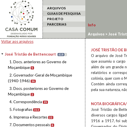
ARQUIVOS
GUIAS DE PESQUISA
PROJETO
PARCERIAS
Info
Arquivos
>
José Tris
Voltar aos arquivos
JOSÉ TRISTÃO DE
José Tristão de Bettencourt
419
I
O arquivo de José Tr
que assumiu o cargo
1. Docs. anteriores ao Governo de
além de um grande nú
Moçambique
5
relatórios e corresp
2. Governador-Geral de Moçambique
colónia, quer com o M
(1940-1946)
36
Contém ainda corresp
3. Docs. posteriores ao Governo de
pela sua natureza, nã
Moçambique
2
4. Correspondência
35
NOTA BIOGRÁFICA/
5. Fotografias
José Tristão de Bette
313
diversos cargos liga
6. Imprensa e Recortes
22
1916 a 1917, foi su
7. Documentos pessoais
6
Governador do Distr