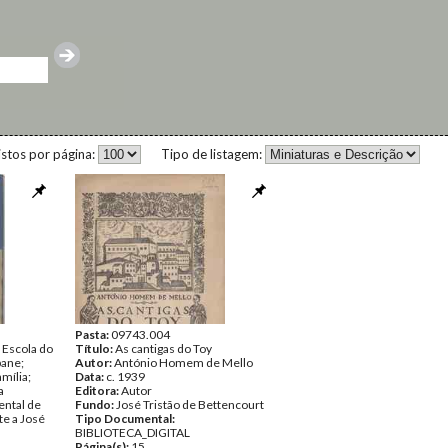
istos por página:
Tipo de listagem:
Pasta:
09743.004
e Escola do
Título:
As cantigas do Toy
bane;
Autor:
António Homem de Mello
mília;
Data:
c. 1939
a
Editora:
Autor
ntal de
Fundo:
José Tristão de Bettencourt
te a José
Tipo Documental:
BIBLIOTECA_DIGITAL
Página(s):
15