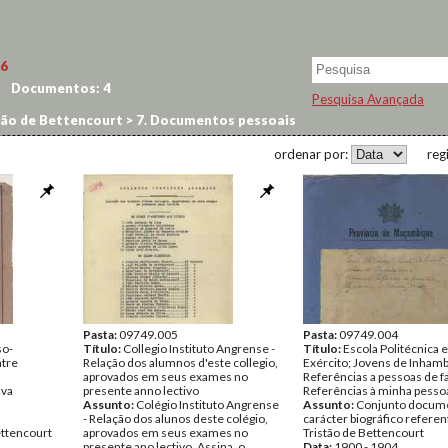
6
Documentos:
4
Pesquisa Avançada
tão de Bettencourt
>
7. Documentos pessoais
ordenar por:
reg
Pasta:
09749.005
Pasta:
09749.004
so-
Título:
Collegio Instituto Angrense -
Título:
Escola Politécnica 
ntre
Relação dos alumnos d'este collegio,
Exército; Jovens de Inham
aprovados em seus exames no
Referências a pessoas de fa
lva
presente anno lectivo
Referências à minha pesso
Assunto:
Colégio Instituto Angrense
Assunto:
Conjunto docume
- Relação dos alunos deste colégio,
carácter biográfico referen
ettencourt
aprovados em seus exames no
Tristão de Bettencourt
presente ano lectivo. Assina, o
Data:
1900 - 1904