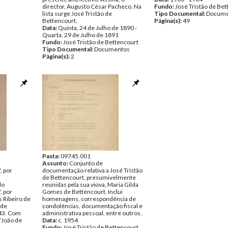
director, Augusto César Pacheco. Na
Fundo:
José Tristão de Be
lista surge José Tristão de
Tipo Documental:
Docume
Bettencourt.
Página(s):
49
Data:
Quinta, 24 de Julho de 1890 -
Quarta, 29 de Julho de 1891
Fundo:
José Tristão de Bettencourt
Tipo Documental:
Documentos
Página(s):
2
Pasta:
09745.001
Assunto:
Conjunto de
, por
documentação relativa a José Tristão
de Bettencourt, presumivelmente
do
reunidas pela sua viúva, Maria Gilda
, por
Gomes de Bettencourt. Inclui
s Ribeiro de
homenagens, correspondência de
 de
condolências, documentação fiscal e
943. Com
administrativa pessoal, entre outros.
"João de
Data:
c. 1954
Fundo:
José Tristão de Bettencourt