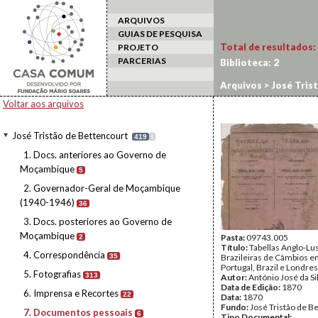
ARQUIVOS
GUIAS DE PESQUISA
Total de resultados:
PROJETO
PARCERIAS
Biblioteca:
2
Arquivos
>
José Tris
Voltar aos arquivos
José Tristão de Bettencourt
419
I
1. Docs. anteriores ao Governo de
Moçambique
5
2. Governador-Geral de Moçambique
(1940-1946)
36
3. Docs. posteriores ao Governo de
Moçambique
Pasta:
09743.005
2
Título:
Tabellas Anglo-Lu
4. Correspondência
35
Brazileiras de Câmbios e
Portugal, Brazil e Londres
5. Fotografias
313
Autor:
António José da Si
Data de Edição:
1870
6. Imprensa e Recortes
22
Data:
1870
Fundo:
José Tristão de B
7. Documentos pessoais
6
Tipo Documental: